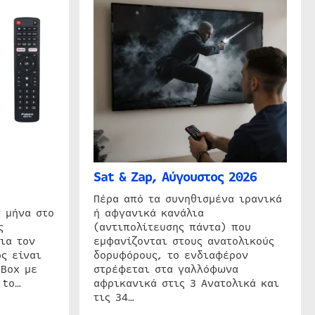
Sat & Zap, Αύγουστος 2026
η
Πέρα από τα συνηθισμένα ιρανικά
 μήνα στο
ή αφγανικά κανάλια
ς
(αντιπολίτευσης πάντα) που
ια τον
εμφανίζονται στους ανατολικούς
ς είναι
δορυφόρους, το ενδιαφέρον
 Box με
στρέφεται στα γαλλόφωνα
 to…
αφρικανικά στις 3 Ανατολικά και
τις 34…