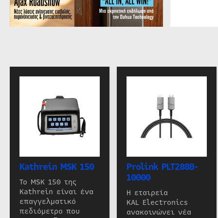
Kathrein MSK 150
Prolink PLT288B-
10000
Το MSK 150 της
Kathrein είναι ένα
Η εταιρεία
επαγγελματικό
KAL Electronics
πεδιόμετρο που
ανακοινώνει νέα