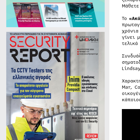
Μάθετε
Το
«Ακό
πρωταγ
χρόνια
γίνει 
τελικά
Συνδυά
σηματο
Lindsa
Χαρακτ
Mar, C
οικογέ
κάποιο