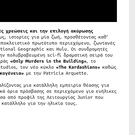
ές χρεώσεις και την επιλογή ακύρωσης
υς, ιστορίες για μία ζωή, προσθέτοντας καθ’
 αποκλειστικό πρωτότυπο περιεχόμενο, ζωντανές
ational Geographic και Hulu. Οι συνδρομητές
ην πολυβραβευμένη sci-fi δραματική σειρά του
ιράς
«
Only
Murders
in
the
Building
»
,
το
Studios, τον νέο κύκλο
«
The
Kardashians
»
καθώς
ικογένεια»
με την Patricia Arquette.
αλίζοντας μια κατάλληλη εμπειρία θέασης για
ακά όρια πρόσβασης σε περιεχόμενο για ενήλικες
σα από προφίλ της Λειτουργίας Junior που
 κατάλληλο για την ηλικία τους.