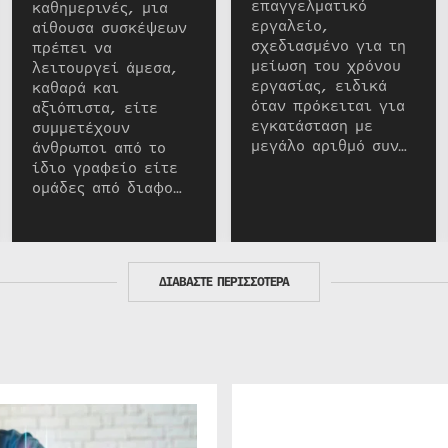
επαγγελματικό
καθημερινές, μια
εργαλείο,
αίθουσα συσκέψεων
σχεδιασμένο για τη
πρέπει να
μείωση του χρόνου
λειτουργεί άμεσα,
εργασίας, ειδικά
καθαρά και
όταν πρόκειται για
αξιόπιστα, είτε
εγκατάσταση με
συμμετέχουν
μεγάλο αριθμό συν…
άνθρωποι από το
ίδιο γραφείο είτε
ομάδες από διαφο…
ΔΙΑΒΑΣΤΕ ΠΕΡΙΣΣΟΤΕΡΑ