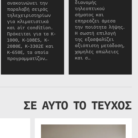
διανομής
ανακοινώνει την
τηλεοπτικού
παραλαβή σειράς
σήματος και
τηλεχειριστηρίων
επηρεάζει άμεσα
για κλιματιστικά
την ποιότητα λήψης.
και air condition.
Η σωστή επιλογή
Πρόκειται για τα K-
της εξασφαλίζει
1000, K-108ES, K-
αξιόπιστη μετάδοση,
2080E, K-3302E και
χαμηλές απώλειες
K-650E, τα οποία
και σ…
προγραμματίζον…
ΣΕ ΑΥΤΟ ΤΟ ΤΕΥΧΟΣ