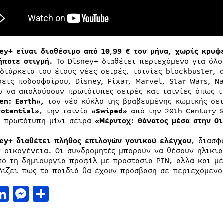
ney+ είναι διαθέσιμο από 10,99 € τον μήνα, χωρίς κρυφ
ήποτε στιγμή.
Το Disney+ διαθέτει περιεχόμενο για όλο
 διάρκεια του έτους νέες σειρές, ταινίες blockbuster,
σεις ποδοσφαίρου, Disney, Pixar, Marvel, Star Wars, N
ν να απολαύσουν πρωτότυπες σειρές και ταινίες όπως τ
en
:
Earth
»,
τον νέο κύκλο της βραβευμένης κωμικής σε
Potential
»
,
την ταινία
«
Swiped
»
από την 20th Century 
ν πρωτότυπη μίνι σειρά
«Μέρντοχ: Θάνατος μέσα στην Ο
ey
+ διαθέτει πλήθος επιλογών γονικού ελέγχου
, διασφ
ν οικογένεια. Οι συνδρομητές μπορούν να θέσουν ηλικι
πό τη δημιουργία προφίλ με προστασία PIN, αλλά και μέ
λίζει πως τα παιδιά θα έχουν πρόσβαση σε περιεχόμενο
acebook
LinkedIn
Messenger
Μοιραστείτε