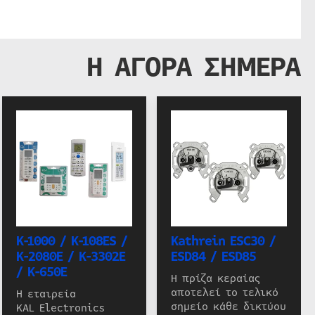
Η ΑΓΟΡΑ ΣΗΜΕΡΑ
K-1000 / K-108ES /
Kathrein ESC30 /
K-2080E / K-3302E
ESD84 / ESD85
/ K-650E
Η πρίζα κεραίας
αποτελεί το τελικό
Η εταιρεία
σημείο κάθε δικτύου
KAL Electronics