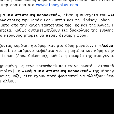
 περισσότερα στο
www.disneyplus.com
μα Πιο Απίστευτη Παρασκευή»
, είναι η συνέχεια του
«Α
ωνίστριες την Jamie Lee Curtis και τη Lindsay Lohan ω
 μετά από την κρίση ταυτότητας της Τες και της Άννας. 
μητριά. Καθώς αντιμετωπίζουν τις δυσκολίες της ένωσης
 ο κεραυνός μπορεί να πέσει δεύτερη φορά.
ζοντας καρδιά, χιούμορ και μια δόση μαγείας, η
«Ακόμα
δοτεί το επόμενο κεφάλαιο για τη μητέρα και κόρη στην
y Lohan (Anna Coleman), καθώς η ιστορία της οικογένε
ηρισμένη ως «ένα throwback που έγινε σωστά – διασκεδ
omplex), η
«Ακόμα Πιο Απίστευτη Παρασκευή»
της Disney
νειες μαζί, είτε έχουν ποτέ φανταστεί να αλλάζουν θέσ
υ άλλου.