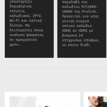
υποστηρίζει
παραλαβή του
δορυφορικά,
καλωδίου PLT288B-
επίγεια,
10000 της Prolink.
καλωδιακά, IPTV,
Πρόκειται για νέας
Wi-Fi και οπτικά
γενιάς ενεργό
δίκτυα. Με
οπτικό καλώδιο
λειτουργίες όπως
HDMI σε HDMI με
ανάλυση φάσματος
βύσματα 24
σε πραγματικό
επίχρυσων επαφών,
χρόν…
το οποίο διαθ…