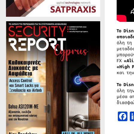
Το Dis
οποιαδ
όλη τη
μεταδό
μπορού
FX
«
Ali
«
High
και τη
Το
Disn
όλη τη
μέσα α
διασφα
F