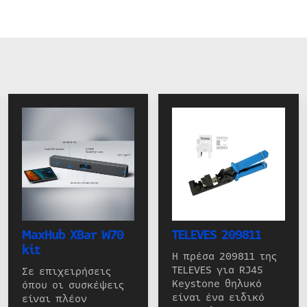
MaxHub XBar W70
TELEVES 209811
kit
Η πρέσα 209811 της
TELEVES για RJ45
Σε επιχειρήσεις
Keystone θηλυκό
όπου οι συσκέψεις
είναι ένα ειδικό
είναι πλέον