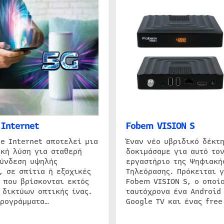
Internet
Fobem VISION S
e Internet αποτελεί μια
Έναν νέο υβριδικό δέκτ
κή λύση για σταθερή
δοκιμάσαμε για αυτό τον
σύνδεση υψηλής
εργαστήριο της Ψηφιακή
, σε σπίτια ή εξοχικές
Τηλεόρασης. Πρόκειται γ
 που βρίσκονται εκτός
Fobem VISION S, ο οποίο
 δικτύων οπτικής ίνας.
ταυτόχρονα ένα Android
προγράμματα…
Google TV και ένας free