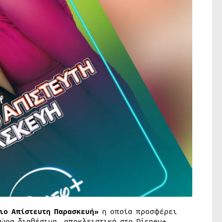
ιο Απίστευτη Παρασκευή»
η οποία προσφέρει
ώρα διαθέσιμη, αποκλειστικά στο Disney+.