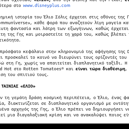
ότερα στο
www.disneyplus.com
τημική ιστορία του Έλιο Σόλις έρχεται στις οθόνες της 
ommuniverse», κάθε φορά που αναζητούν λίγη μαγεία κα
ευτη φαντασία και λάτρη των εξωγήινων, καθώς έρχεται
έτη της Γης και μοιραστείτε τη χαρά του, καθώς βλέπει 
τικότητα.
 πρόσφατο κεφάλαιο στην κληρονομιά της αφήγησης της D
αι προσκαλεί το κοινό να διευρύνει τους ορίζοντές του
δώ στη Γη, χωρίς να απαιτείται διαπλανητικό ταξίδι. Η 
ed Hot στο Rotten Tomatoes® και
είναι τώρα διαθέσιμη
,
εση του σπιτιού τους.
 ΤΑΙΝΙΑΣ «ΕΛΙΟ»
ήν τη γεμάτη δράση κοσμική περιπέτεια, ο Έλιο, ένας φ
ία, διακτινίζεται σε διαπλανητικό οργανισμό με οντότη
μένα αρχηγός της Γης, ο Έλιο πρέπει να δημιουργήσει ν
τεί μια διαγαλαξιακή κρίση και να ανακαλύψει ποιος ε