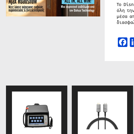
Το Dis
όλη τη
μέσα α
διασφα
F