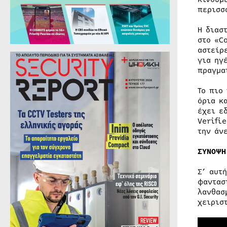
περισσ
Η διασ
στο «C
αστείρ
για ηγ
πραγμα
Το πιο
όρια κ
έχει ε
Verifi
την άν
ΣΥΝΟΨΗ
Σ’ αυτ
φαντασ
λανθασ
χειρισ