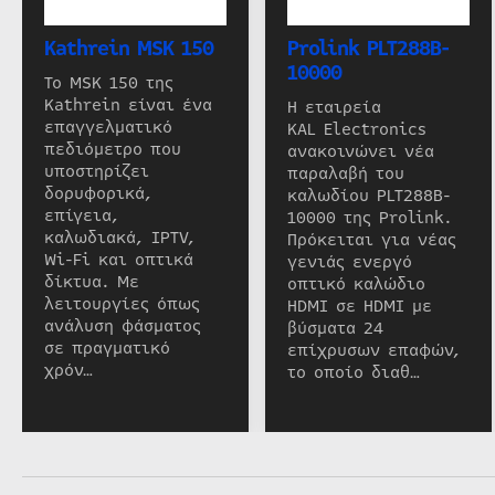
Kathrein MSK 150
Prolink PLT288B-
10000
Το MSK 150 της
Kathrein είναι ένα
Η εταιρεία
επαγγελματικό
KAL Electronics
πεδιόμετρο που
ανακοινώνει νέα
υποστηρίζει
παραλαβή του
δορυφορικά,
καλωδίου PLT288B-
επίγεια,
10000 της Prolink.
καλωδιακά, IPTV,
Πρόκειται για νέας
Wi-Fi και οπτικά
γενιάς ενεργό
δίκτυα. Με
οπτικό καλώδιο
λειτουργίες όπως
HDMI σε HDMI με
ανάλυση φάσματος
βύσματα 24
σε πραγματικό
επίχρυσων επαφών,
χρόν…
το οποίο διαθ…