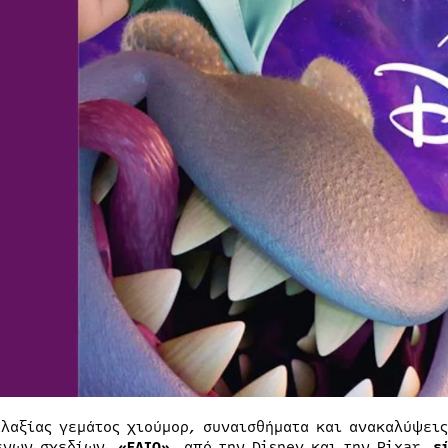
αλαξίας γεμάτος χιούμορ, συναισθήματα και ανακαλύψει
ένων σχεδίων,
«ΕΛΙΟ»
,
από την Disney και την Pixar,
ε