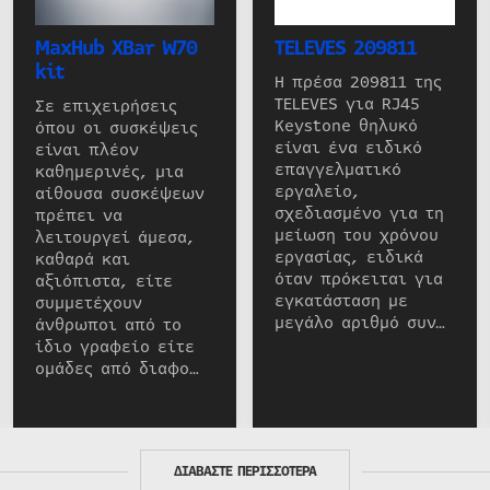
MaxHub XBar W70
TELEVES 209811
kit
Η πρέσα 209811 της
TELEVES για RJ45
Σε επιχειρήσεις
Keystone θηλυκό
όπου οι συσκέψεις
είναι ένα ειδικό
είναι πλέον
επαγγελματικό
καθημερινές, μια
εργαλείο,
αίθουσα συσκέψεων
σχεδιασμένο για τη
πρέπει να
μείωση του χρόνου
λειτουργεί άμεσα,
εργασίας, ειδικά
καθαρά και
όταν πρόκειται για
αξιόπιστα, είτε
εγκατάσταση με
συμμετέχουν
μεγάλο αριθμό συν…
άνθρωποι από το
ίδιο γραφείο είτε
ομάδες από διαφο…
ΔΙΑΒΑΣΤΕ ΠΕΡΙΣΣΟΤΕΡΑ