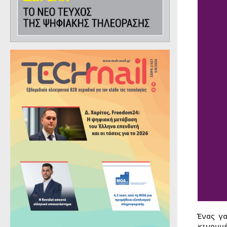
Ένας γ
κινουμ