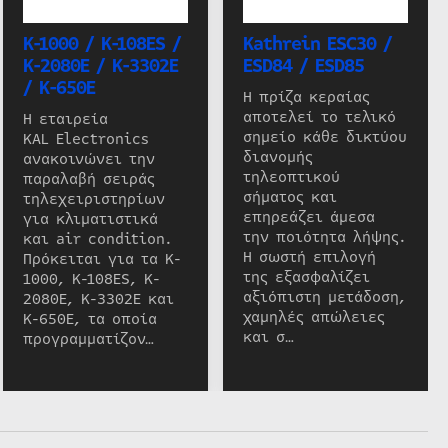
K-1000 / K-108ES /
Kathrein ESC30 /
K-2080E / K-3302E
ESD84 / ESD85
/ K-650E
Η πρίζα κεραίας
αποτελεί το τελικό
Η εταιρεία
σημείο κάθε δικτύου
KAL Electronics
διανομής
ανακοινώνει την
τηλεοπτικού
παραλαβή σειράς
σήματος και
τηλεχειριστηρίων
επηρεάζει άμεσα
για κλιματιστικά
την ποιότητα λήψης.
και air condition.
Η σωστή επιλογή
Πρόκειται για τα K-
της εξασφαλίζει
1000, K-108ES, K-
αξιόπιστη μετάδοση,
2080E, K-3302E και
χαμηλές απώλειες
K-650E, τα οποία
και σ…
προγραμματίζον…