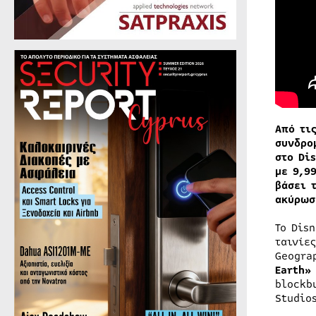
Από τι
συνδρο
στο Di
με 9,9
βάσει 
ακύρω
Το Dis
ταινίε
Geogra
Earth»
blockb
Studio