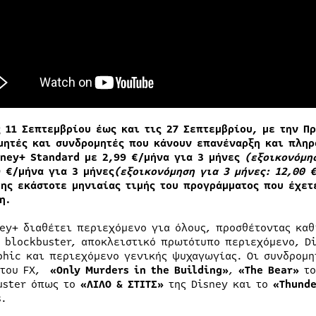
ς 11 Σεπτεμβρίου έως και τις 27 Σεπτεμβρίου, με την Π
μητές και συνδρομητές που κάνουν επανέναρξη και πληρ
sney+ Standard με 2,99 €/μήνα για 3 μήνες
(ε
ξοικονόμη
9 €/μήνα για 3 μήνες
(εξοικονόμηση για 3 μήνες: 12,00 
της εκάστοτε μηνιαίας τιμής του προγράμματος που έχετ
ση.
ney+ διαθέτει περιεχόμενο για όλους, προσθέτοντας καθ
ς blockbuster, αποκλειστικό πρωτότυπο περιεχόμενο, Di
phic και περιεχόμενο γενικής ψυχαγωγίας. Οι συνδρομ
του FX,
«Only Murders in the Building»
,
«The Bear»
το
uster όπως το
«ΛΙΛΟ & ΣΤΙΤΣ»
της Disney και το
«Thunde
s.