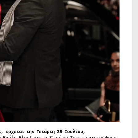
s,
έρχεται την Τετάρτη 29 Ιουλίου
,
η Emily Blunt και ο Stanley Tucci επιστρέφουν