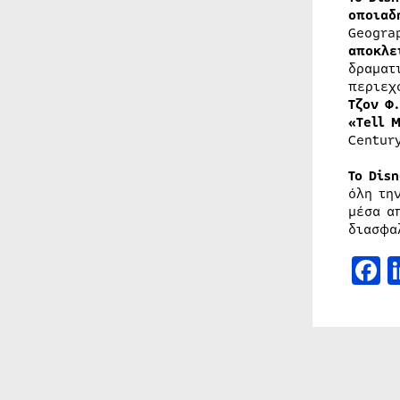
οποιαδ
Geogra
αποκλε
δραματ
περιεχ
Τζον Φ
«Tell 
Centur
Το Dis
όλη τη
μέσα α
διασφα
F