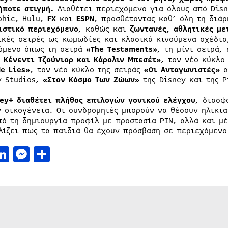
ήποτε στιγμή.
Διαθέτει περιεχόμενο για όλους από Disne
phic, Hulu,
FX
και
ESPN
, προσθέτοντας καθ’ όλη τη διά
ιστικό περιεχόμενο
, καθώς και
ζωντανές, αθλητικές με
ικές σειρές ως κωμωδίες και κλασικά κινούμενα σχέδια
όμενο όπως τη σειρά
«The Testaments»
, τη μίνι σειρά,
. Κένεντι Τζούνιορ και Κάρολιν Μπεσέτ»
, τον νέο κύκλο
Me Lies»
, τον νέο κύκλο της σειράς
«Οι Ανταγωνιστές»
α
y Studios,
«Στον Κόσμο Tων Ζώων»
της Disney και της 
ney+ διαθέτει πλήθος επιλογών γονικού ελέγχου
, διασφ
ν οικογένεια. Οι συνδρομητές μπορούν να θέσουν ηλικι
πό τη δημιουργία προφίλ με προστασία PIN, αλλά και μέ
λίζει πως τα παιδιά θα έχουν πρόσβαση σε περιεχόμενο
acebook
LinkedIn
Messenger
Μοιραστείτε