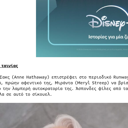
 ταινίας
 Σακς (Anne Hathaway) επιστρέφει στο περιοδικό Runwa
ό, πρώην αφεντικό της, Μιράντα (Meryl Streep) να βρί
ο την λαμπερή αυτοκρατορία της. Άσπονδες φίλες από τ
λα σε αυτό το σίκουελ.