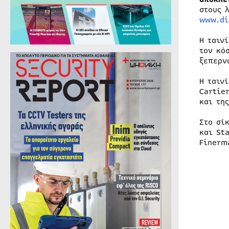
στους 
www.di
Η ταιν
τον κό
ξεπερν
Η ταιν
Cartie
και τη
Στο σί
και St
Finerm