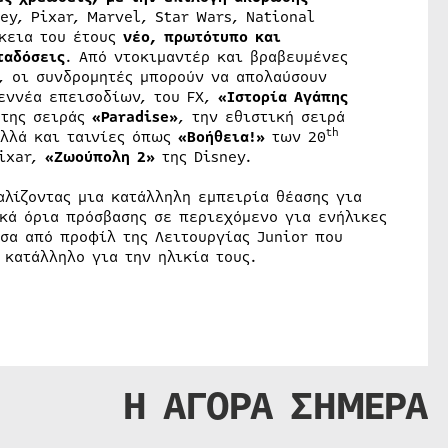
y, Pixar, Marvel, Star Wars, National
ρκεια του έτους
νέο, πρωτότυπο και
ταδόσεις
. Από ντοκιμαντέρ και βραβευμένες
, οι συνδρομητές μπορούν να απολαύσουν
 εννέα επεισοδίων, του FX,
«Ιστορία Αγάπης
 της σειράς
«Paradise»
, την εθιστική σειρά
th
λλά και ταινίες όπως
«Βοήθεια!»
των 20
Pixar,
«Ζωούπολη 2»
της Disney.
αλίζοντας μια κατάλληλη εμπειρία θέασης για
ακά όρια πρόσβασης σε περιεχόμενο για ενήλικες
σα από προφίλ της Λειτουργίας Junior που
 κατάλληλο για την ηλικία τους.
Η ΑΓΟΡΑ ΣΗΜΕΡΑ