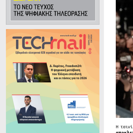
Η ταιν
αποκλε