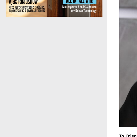
Το Dis