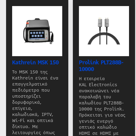
Kathrein MSK 150
Prolink PLT288B-
10000
Το MSK 150 της
Kathrein είναι ένα
Η εταιρεία
επαγγελματικό
KAL Electronics
πεδιόμετρο που
ανακοινώνει νέα
υποστηρίζει
παραλαβή του
δορυφορικά,
καλωδίου PLT288B-
επίγεια,
10000 της Prolink.
καλωδιακά, IPTV,
Πρόκειται για νέας
Wi-Fi και οπτικά
γενιάς ενεργό
δίκτυα. Με
οπτικό καλώδιο
λειτουργίες όπως
HDMI σε HDMI με