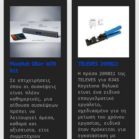
MaxHub XBar W70
TELEVES 209811
kit
Η πρέσα 209811 της
TELEVES για RJ45
Σε επιχειρήσεις
Keystone θηλυκό
όπου οι συσκέψεις
είναι ένα ειδικό
είναι πλέον
επαγγελματικό
καθημερινές, μια
εργαλείο,
αίθουσα συσκέψεων
σχεδιασμένο για τη
πρέπει να
μείωση του χρόνου
λειτουργεί άμεσα,
εργασίας, ειδικά
καθαρά και
όταν πρόκειται για
αξιόπιστα, είτε
εγκατάσταση με
συμμετέχουν