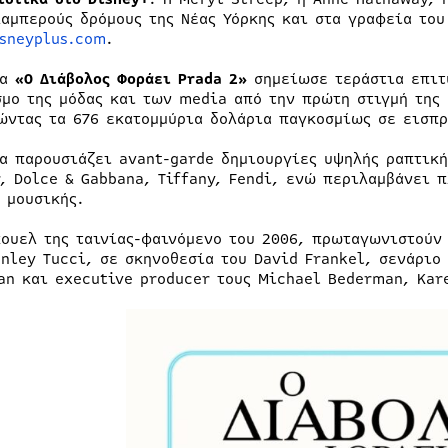
λαμπερούς δρόμους της Νέας Υόρκης και στα γραφεία το
sneyplus.com
.
ία
«Ο Διάβολος Φοράει Prada 2»
σημείωσε τεράστια επιτ
σμο της μόδας και των media από την πρώτη στιγμή της 
ώντας τα 676 εκατομμύρια δολάρια παγκοσμίως σε εισπρ
ία παρουσιάζει avant-garde δημιουργίες υψηλής ραπτική
r, Dolce & Gabbana, Tiffany, Fendi, ενώ περιλαμβάνει
ς μουσικής.
κουελ της ταινίας-φαινόμενο του 2006, πρωταγωνιστούν 
anley Tucci, σε σκηνοθεσία του David Frankel, σενάριο
an και executive producer τους Michael Bederman, Kare