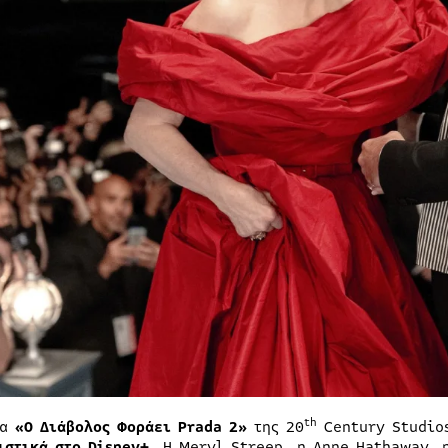
th
ία
«Ο Διάβολος Φοράει Prada 2»
της 20
Century Studio
ιστικά στο Disney+
. Η Meryl Streep, η Anne Hathaway, 