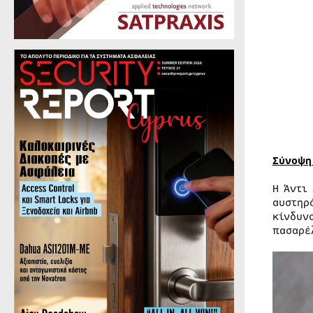
Σύνοψη
Η Άντι
αυστηρ
κίνδυν
πασαρέ