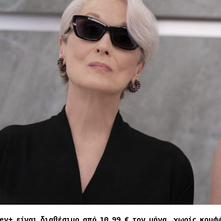
ney+ είναι διαθέσιμο από 10,99 € τον μήνα, χωρίς κρυφ