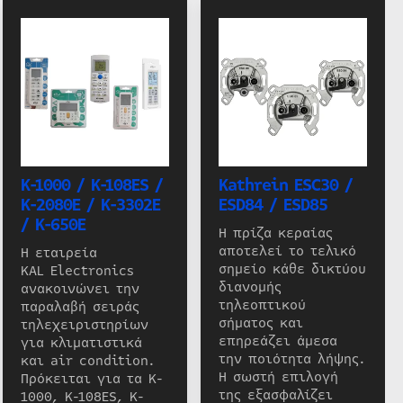
K-1000 / K-108ES /
Kathrein ESC30 /
K-2080E / K-3302E
ESD84 / ESD85
/ K-650E
Η πρίζα κεραίας
αποτελεί το τελικό
Η εταιρεία
σημείο κάθε δικτύου
KAL Electronics
διανομής
ανακοινώνει την
τηλεοπτικού
παραλαβή σειράς
σήματος και
τηλεχειριστηρίων
επηρεάζει άμεσα
για κλιματιστικά
την ποιότητα λήψης.
και air condition.
Η σωστή επιλογή
Πρόκειται για τα K-
της εξασφαλίζει
1000, K-108ES, K-