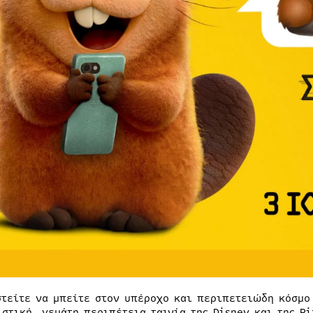
στείτε να μπείτε στον υπέροχο και περιπετειώδη κόσμο
ιστική, γεμάτη περιπέτεια ταινία της Disney και της P