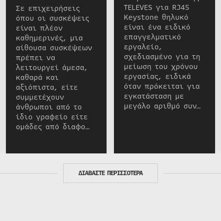
TELEVES για RJ45
Σε επιχειρήσεις
Keystone θηλυκό
όπου οι συσκέψεις
είναι ένα ειδικό
είναι πλέον
επαγγελματικό
καθημερινές, μια
εργαλείο,
αίθουσα συσκέψεων
σχεδιασμένο για τη
πρέπει να
μείωση του χρόνου
λειτουργεί άμεσα,
εργασίας, ειδικά
καθαρά και
όταν πρόκειται για
αξιόπιστα, είτε
εγκατάσταση με
συμμετέχουν
μεγάλο αριθμό συν…
άνθρωποι από το
ίδιο γραφείο είτε
ομάδες από διαφο…
ΔΙΑΒΑΣΤΕ ΠΕΡΙΣΣΟΤΕΡΑ