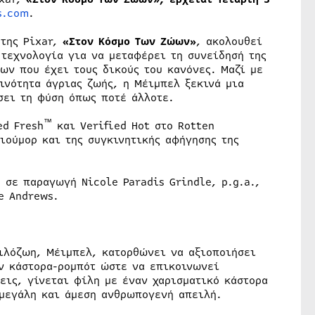
s.com
.
 της Pixar,
«Στον Κόσμο
T
ων Ζώων»
, ακολουθεί
τεχνολογία για να μεταφέρει τη συνείδησή της
ων που έχει τους δικούς του κανόνες. Μαζί με
οινότητα άγριας ζωής, η Μέιμπελ ξεκινά μια
σει τη φύση όπως ποτέ άλλοτε.
™
ed Fresh
και Verified Hot στο Rotten
ιούμορ και της συγκινητικής αφήγησης της
, σε παραγωγή Nicole Paradis Grindle, p.g.a.,
e Andrews.
ιλόζωη, Μέιμπελ, κατορθώνει να αξιοποιήσει
αν κάστορα-ρομπότ ώστε να επικοινωνεί
εις, γίνεται φίλη με έναν χαρισματικό κάστορα
 μεγάλη και άμεση ανθρωπογενή απειλή.