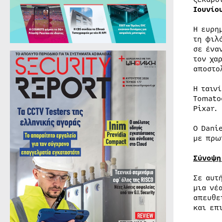
Ιουνίο
Η ευρη
τη φιλ
σε ένα
τον χα
αποστο
H ταιν
Tomato
Pixar.
Ο Dani
με πρω
Σύνοψη
Σε αυτ
μια νέ
απευθε
και επ