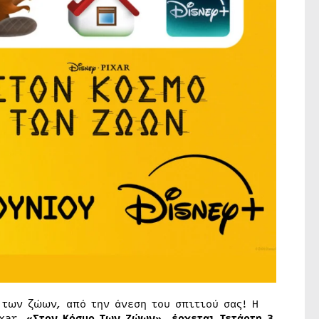
 των ζώων, από την άνεση του σπιτιού σας!
H
ixar,
«Στον Κόσμο Tων Ζώων», έρχεται Τετάρτη 3