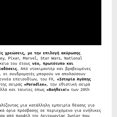
ές χρεώσεις, με την επιλογή ακύρωσης
y, Pixar, Marvel, Star Wars, National
ρκεια του έτους
νέο, πρωτότυπο και
ταδόσεις
. Από ντοκιμαντέρ και βραβευμένες
, οι συνδρομητές μπορούν να απολαύσουν
 εννέα επεισοδίων, του FX,
«Ιστορία Αγάπης
 της σειράς
«
Paradise
»
, την εθιστική σειρά
λλά και ταινίες όπως
«Βοήθεια!»
των 20th
αλίζοντας μια κατάλληλη εμπειρία θέασης για
ακά όρια πρόσβασης σε περιεχόμενο για ενήλικες
σα από προφίλ της Λειτουργίας Junior που