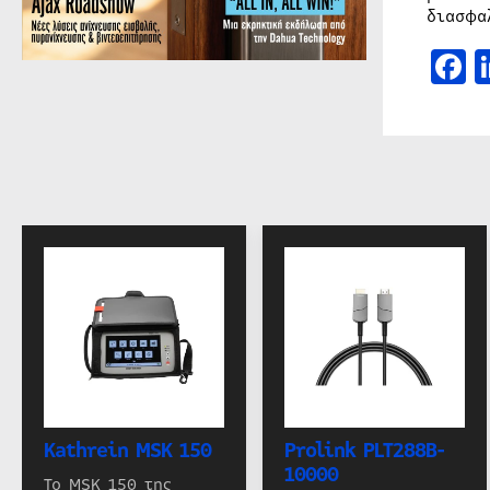
διασφα
F
Kathrein MSK 150
Prolink PLT288B-
10000
Το MSK 150 της