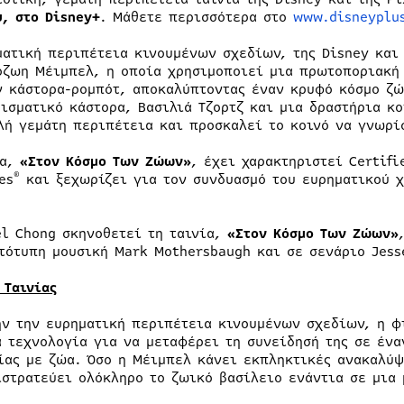
υ, στο Disney+
. Μάθετε περισσότερα στο
www.disneyplu
ματική περιπέτεια κινουμένων σχεδίων, της Disney και
όζωη Μέιμπελ, η οποία χρησιμοποιεί μια πρωτοποριακή 
ν κάστορα-ρομπότ, αποκαλύπτοντας έναν κρυφό κόσμο ζώ
ρισματικό κάστορα, Βασιλιά Τζορτζ και μια δραστήρια κ
λή γεμάτη περιπέτεια και προσκαλεί το κοινό να γνωρί
ία,
«Στον Κόσμο
T
ων Ζώων»
, έχει χαρακτηριστεί Certifi
®
es
και ξεχωρίζει για τον συνδυασμό του ευρηματικού χ
el Chong σκηνοθετεί τη ταινία,
«Στον Κόσμο
T
ων Ζώων»
τότυπη μουσική Mark Mothersbaugh και σε σενάριο Jess
 Ταινίας
ήν την ευρηματική περιπέτεια κινουμένων σχεδίων, η φ
α τεχνολογία για να μεταφέρει τη συνείδησή της σε έν
ίας με ζώα. Όσο η Μέιμπελ κάνει εκπληκτικές ανακαλύψ
ιστρατεύει ολόκληρο το ζωικό βασίλειο ενάντια σε μια