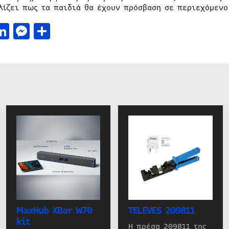
λίζει πως τα παιδιά θα έχουν πρόσβαση σε περιεχόμενο
acebook
LinkedIn
Messenger
Μοιραστείτε
MaxHub XBar W70
TELEVES 209811
kit
Η πρέσα 209811 της