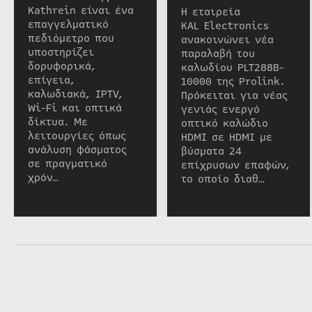
Kathrein είναι ένα
Η εταιρεία
επαγγελματικό
KAL Electronics
πεδιόμετρο που
ανακοινώνει νέα
υποστηρίζει
παραλαβή του
δορυφορικά,
καλωδίου PLT288B-
επίγεια,
10000 της Prolink.
καλωδιακά, IPTV,
Πρόκειται για νέας
Wi-Fi και οπτικά
γενιάς ενεργό
δίκτυα. Με
οπτικό καλώδιο
λειτουργίες όπως
HDMI σε HDMI με
ανάλυση φάσματος
βύσματα 24
σε πραγματικό
επίχρυσων επαφών,
χρόν…
το οποίο διαθ…