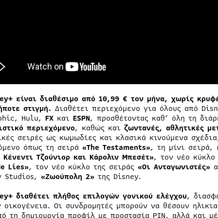
ey
+ είναι διαθέσιμο από 10,99 € τον μήνα, χωρίς κρυφ
ήποτε στιγμή.
Διαθέτει περιεχόμενο για όλους από Disne
phic, Hulu,
FX
και
ESPN
, προσθέτοντας καθ’ όλη τη διά
ιστικό περιεχόμενο
, καθώς και
ζωντανές, αθλητικές με
ικές σειρές ως κωμωδίες και κλασικά κινούμενα σχέδια
όμενο όπως τη σειρά
«
The
Testaments
»
, τη μίνι σειρά,
. Κένεντι Τζούνιορ και Κάρολιν Μπεσέτ»
, τον νέο κύκλο
e
Lies
»
, τον νέο κύκλο της σειράς
«Οι Ανταγωνιστές»
α
y Studios,
«Ζωούπολη 2»
της Disney.
ey
+ διαθέτει πλήθος επιλογών γονικού ελέγχου
, διασφ
ν οικογένεια. Οι συνδρομητές μπορούν να θέσουν ηλικι
πό τη δημιουργία προφίλ με προστασία PIN, αλλά και μέ