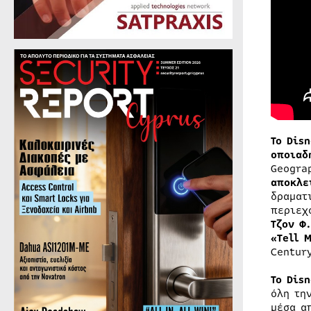
Το
Disn
οποιαδ
Geogra
αποκλε
δραματ
περιεχ
Τζον Φ
«
Tell
M
Centur
Το
Disn
όλη τη
μέσα α