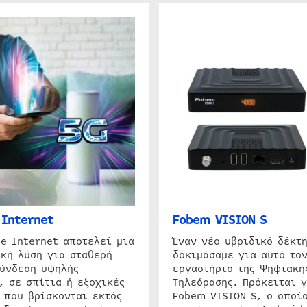
Internet
Fobem VISION S
e Internet αποτελεί μια
Έναν νέο υβριδικό δέκτ
κή λύση για σταθερή
δοκιμάσαμε για αυτό τον
σύνδεση υψηλής
εργαστήριο της Ψηφιακή
, σε σπίτια ή εξοχικές
Τηλεόρασης. Πρόκειται γ
 που βρίσκονται εκτός
Fobem VISION S, ο οποίο