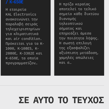
/ K-650E
Η πρίζα κεραίας
αποτελεί το τελικό
Η εταιρεία
σημείο κάθε δικτύου
KAL Electronics
διανομής
ανακοινώνει την
τηλεοπτικού
παραλαβή σειράς
σήματος και
τηλεχειριστηρίων
επηρεάζει άμεσα
για κλιματιστικά
την ποιότητα λήψης.
και air condition.
Η σωστή επιλογή
Πρόκειται για τα K-
της εξασφαλίζει
1000, K-108ES, K-
αξιόπιστη μετάδοση,
2080E, K-3302E και
χαμηλές απώλειες
K-650E, τα οποία
και σ…
προγραμματίζον…
ΣΕ ΑΥΤΟ ΤΟ ΤΕΥΧΟΣ