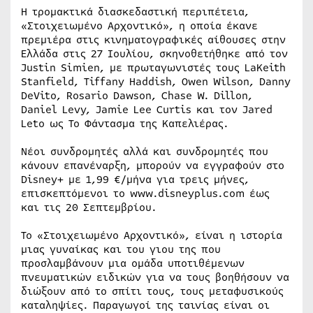
Η τρομακτικά διασκεδαστική περιπέτεια,
«Στοιχειωμένο Αρχοντικό», η οποία έκανε
πρεμιέρα στις κινηματογραφικές αίθουσες στην
Ελλάδα στις 27 Ιουλίου, σκηνοθετήθηκε από τον
Justin Simien, με πρωταγωνιστές τους LaKeith
Stanfield, Tiffany Haddish, Owen Wilson, Danny
DeVito, Rosario Dawson, Chase W. Dillon,
Daniel Levy, Jamie Lee Curtis και τον Jared
Leto ως Το Φάντασμα της Καπελιέρας.
Νέοι συνδρομητές αλλά και συνδρομητές που
κάνουν επανέναρξη, μπορούν να εγγραφούν στο
Disney+ με 1,99 €/μήνα για τρεις μήνες,
επισκεπτόμενοι το www.disneyplus.com έως
και τις 20 Σεπτεμβρίου.
Το «Στοιχειωμένο Αρχοντικό», είναι η ιστορία
μιας γυναίκας και του γιου της που
προσλαμβάνουν μια ομάδα υποτιθέμενων
πνευματικών ειδικών για να τους βοηθήσουν να
διώξουν από το σπίτι τους, τους μεταφυσικούς
καταληψίες. Παραγωγοί της ταινίας είναι οι