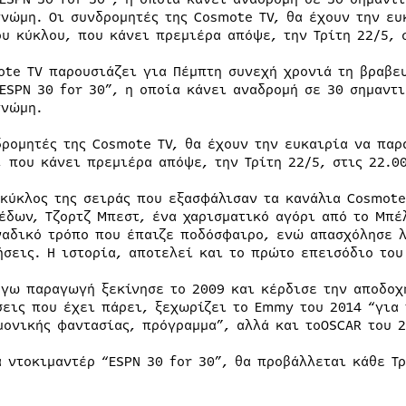
γνώμη. Οι συνδρομητές της Cosmote TV, θα έχουν την ε
ου κύκλου, που κάνει πρεμιέρα απόψε, την Τρίτη 22/5, 
ote TV παρουσιάζει για Πέμπτη συνεχή χρονιά τη βραβε
“ESPN 30 for 30”, η οποία κάνει αναδρομή σε 30 σημαντ
γνώμη.
δρομητές της Cosmote TV, θα έχουν την ευκαιρία να πα
, που κάνει πρεμιέρα απόψε, την Τρίτη 22/5, στις 22.0
 κύκλος της σειράς που εξασφάλισαν τα κανάλια Cosmote
έδων, Τζορτζ Μπεστ, ένα χαρισματικό αγόρι από το Μπέ
ναδικό τρόπο που έπαιζε ποδόσφαιρο, ενώ απασχόλησε λ
ήσεις. Η ιστορία, αποτελεί και το πρώτο επεισόδιο του
όγω παραγωγή ξεκίνησε το 2009 και κέρδισε την αποδοχ
σεις που έχει πάρει, ξεχωρίζει το Emmy του 2014 “για 
μονικής φαντασίας, πρόγραμμα”, αλλά και τοOSCAR του 2
ά ντοκιμαντέρ “ESPN 30 for 30”, θα προβάλλεται κάθε Τρ