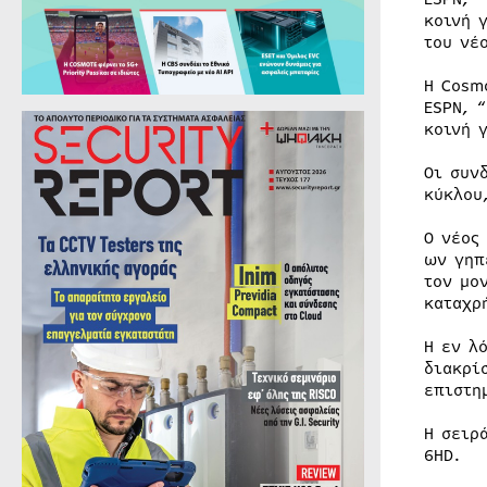
κοινή 
του νέ
H Cosm
ESPN, 
κοινή 
Οι συν
κύκλου
Ο νέος
ων γηπ
τον μο
καταχρ
Η εν λ
διακρί
επιστη
Η σειρ
6HD.