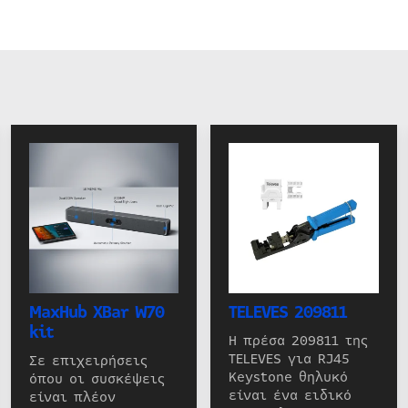
MaxHub XBar W70
TELEVES 209811
kit
Η πρέσα 209811 της
TELEVES για RJ45
Σε επιχειρήσεις
Keystone θηλυκό
όπου οι συσκέψεις
είναι ένα ειδικό
είναι πλέον