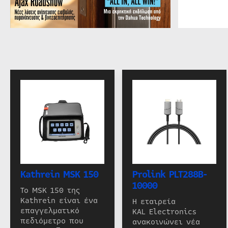
Kathrein MSK 150
Prolink PLT288B-
10000
Το MSK 150 της
Kathrein είναι ένα
Η εταιρεία
επαγγελματικό
KAL Electronics
πεδιόμετρο που
ανακοινώνει νέα