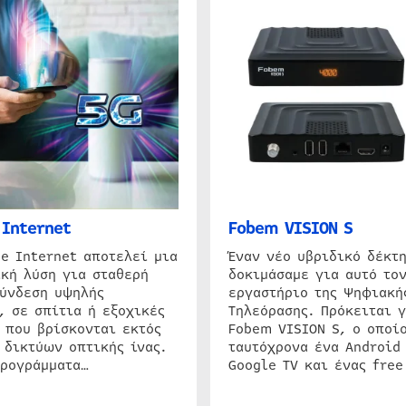
Internet
Fobem VISION S
e Internet αποτελεί μια
Έναν νέο υβριδικό δέκτ
κή λύση για σταθερή
δοκιμάσαμε για αυτό τον
σύνδεση υψηλής
εργαστήριο της Ψηφιακή
, σε σπίτια ή εξοχικές
Τηλεόρασης. Πρόκειται γ
 που βρίσκονται εκτός
Fobem VISION S, ο οποίο
 δικτύων οπτικής ίνας.
ταυτόχρονα ένα Android
προγράμματα…
Google TV και ένας free