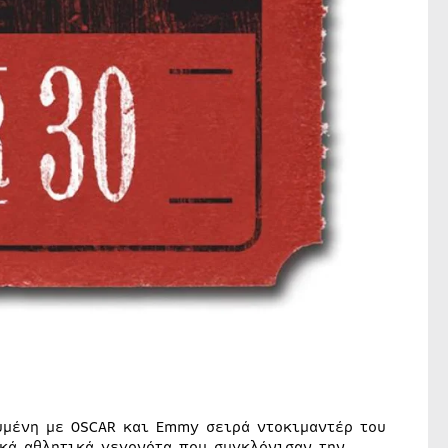
υμένη με OSCAR και Emmy σειρά ντοκιμαντέρ του
ικά αθλητικά γεγονότα που συγκλόνισαν την