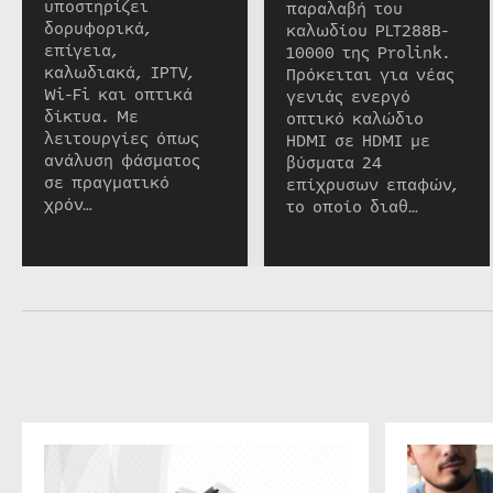
υποστηρίζει
παραλαβή του
δορυφορικά,
καλωδίου PLT288B-
επίγεια,
10000 της Prolink.
καλωδιακά, IPTV,
Πρόκειται για νέας
Wi-Fi και οπτικά
γενιάς ενεργό
δίκτυα. Με
οπτικό καλώδιο
λειτουργίες όπως
HDMI σε HDMI με
ανάλυση φάσματος
βύσματα 24
σε πραγματικό
επίχρυσων επαφών,
χρόν…
το οποίο διαθ…