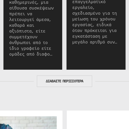
επαγγελματικό
καθημερινές, μια
εργαλείο,
αίθουσα συσκέψεων
σχεδιασμένο για τη
πρέπει να
μείωση του χρόνου
λειτουργεί άμεσα,
εργασίας, ειδικά
καθαρά και
όταν πρόκειται για
αξιόπιστα, είτε
εγκατάσταση με
συμμετέχουν
μεγάλο αριθμό συν…
άνθρωποι από το
ίδιο γραφείο είτε
ομάδες από διαφο…
ΔΙΑΒΑΣΤΕ ΠΕΡΙΣΣΟΤΕΡΑ