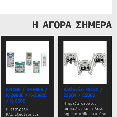
Η ΑΓΟΡΑ ΣΗΜΕΡΑ
K-1000 / K-108ES /
Kathrein ESC30 /
K-2080E / K-3302E
ESD84 / ESD85
/ K-650E
Η πρίζα κεραίας
αποτελεί το τελικό
Η εταιρεία
σημείο κάθε δικτύου
KAL Electronics