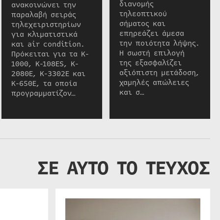
διανομής
ανακοινώνει την
τηλεοπτικού
παραλαβή σειράς
σήματος και
τηλεχειριστηρίων
επηρεάζει άμεσα
για κλιματιστικά
την ποιότητα λήψης.
και air condition.
Η σωστή επιλογή
Πρόκειται για τα K-
της εξασφαλίζει
1000, K-108ES, K-
αξιόπιστη μετάδοση,
2080E, K-3302E και
χαμηλές απώλειες
K-650E, τα οποία
και σ…
προγραμματίζον…
ΣΕ ΑΥΤΟ ΤΟ ΤΕΥΧΟΣ