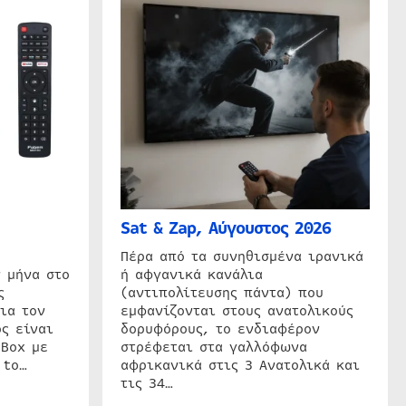
Sat & Zap, Αύγουστος 2026
η
Πέρα από τα συνηθισμένα ιρανικά
 μήνα στο
ή αφγανικά κανάλια
ς
(αντιπολίτευσης πάντα) που
ια τον
εμφανίζονται στους ανατολικούς
ς είναι
δορυφόρους, το ενδιαφέρον
 Box με
στρέφεται στα γαλλόφωνα
 to…
αφρικανικά στις 3 Ανατολικά και
τις 34…