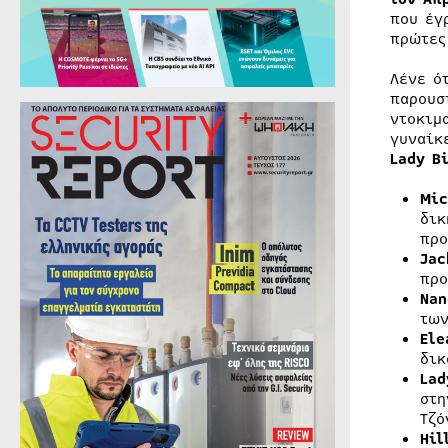
που έγ
πρώτες
Λένε ό
παρουσ
ντοκιμ
γυναίκ
Lady B
Mic
δικ
προ
Jac
προ
Nan
των
Ele
δικ
Lad
στη
Τζό
Hil