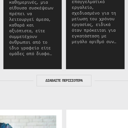
επαγγελματικό
καθημερινές, μια
εργαλείο,
αίθουσα συσκέψεων
σχεδιασμένο για τη
πρέπει να
μείωση του χρόνου
λειτουργεί άμεσα,
εργασίας, ειδικά
καθαρά και
όταν πρόκειται για
αξιόπιστα, είτε
εγκατάσταση με
συμμετέχουν
μεγάλο αριθμό συν…
άνθρωποι από το
ίδιο γραφείο είτε
ομάδες από διαφο…
ΔΙΑΒΑΣΤΕ ΠΕΡΙΣΣΟΤΕΡΑ