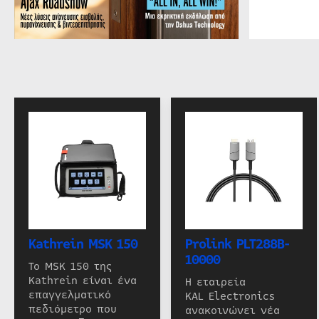
Kathrein MSK 150
Prolink PLT288B-
10000
Το MSK 150 της
Kathrein είναι ένα
Η εταιρεία
επαγγελματικό
KAL Electronics
πεδιόμετρο που
ανακοινώνει νέα