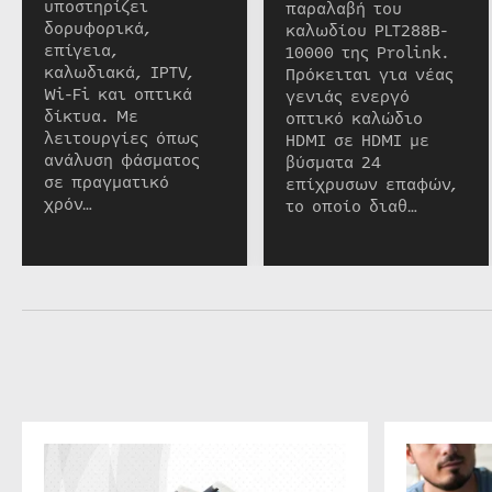
υποστηρίζει
παραλαβή του
δορυφορικά,
καλωδίου PLT288B-
επίγεια,
10000 της Prolink.
καλωδιακά, IPTV,
Πρόκειται για νέας
Wi-Fi και οπτικά
γενιάς ενεργό
δίκτυα. Με
οπτικό καλώδιο
λειτουργίες όπως
HDMI σε HDMI με
ανάλυση φάσματος
βύσματα 24
σε πραγματικό
επίχρυσων επαφών,
χρόν…
το οποίο διαθ…