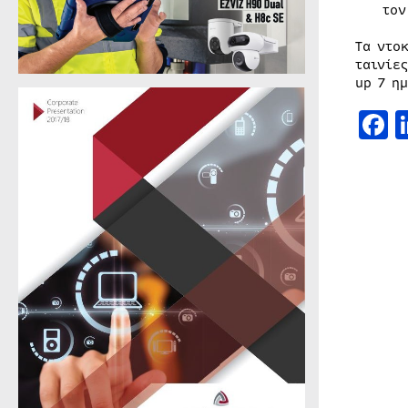
τον
Τα ντο
ταινίε
up 7 η
F