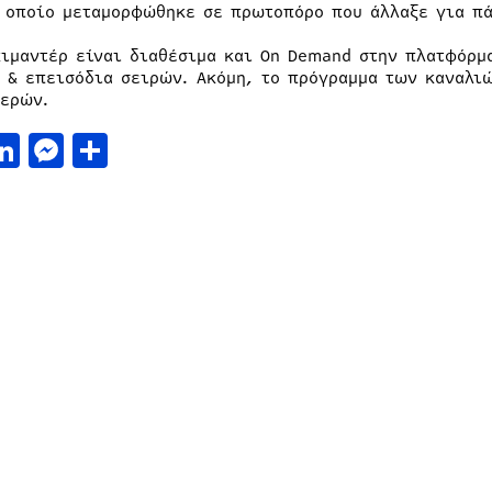
 οποίο μεταμορφώθηκε σε πρωτοπόρο που άλλαξε για πά
κιμαντέρ είναι διαθέσιμα και On Demand στην πλατφόρμα
ς & επεισόδια σειρών. Ακόμη, το πρόγραμμα των καναλι
μερών.
acebook
LinkedIn
Messenger
Μοιραστείτε