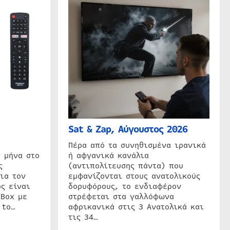
Sat & Zap, Αύγουστος 2026
η
Πέρα από τα συνηθισμένα ιρανικά
 μήνα στο
ή αφγανικά κανάλια
ς
(αντιπολίτευσης πάντα) που
ια τον
εμφανίζονται στους ανατολικούς
ς είναι
δορυφόρους, το ενδιαφέρον
 Box με
στρέφεται στα γαλλόφωνα
 to…
αφρικανικά στις 3 Ανατολικά και
τις 34…