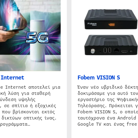
Internet
Fobem VISION S
e Internet αποτελεί μια
Έναν νέο υβριδικό δέκτ
κή λύση για σταθερή
δοκιμάσαμε για αυτό τον
σύνδεση υψηλής
εργαστήριο της Ψηφιακή
, σε σπίτια ή εξοχικές
Τηλεόρασης. Πρόκειται γ
 που βρίσκονται εκτός
Fobem VISION S, ο οποίο
 δικτύων οπτικής ίνας.
ταυτόχρονα ένα Android
προγράμματα…
Google TV και ένας free