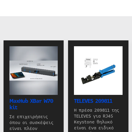
MaxHub XBar W70
TELEVES 209811
kit
Η πρέσα 209811 της
TELEVES για RJ45
Σε επιχειρήσεις
Keystone θηλυκό
όπου οι συσκέψεις
είναι ένα ειδικό
είναι πλέον