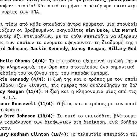
ραψαν ιστορία! Και αυτό το μήνα το αφιέρωμα επικεντρ
 κυρίες των ΗΠΑ.
τι πίσω από κάθε σπουδαίο άντρα κρύβεται μια σπουδαί
ιάζουν οι βραβευμένοι σκηνοθέτες
Kim Duke, Liz Mermi
αντέρ έξι επεισοδίων, με το κάθε επεισόδιο να εξερευν
ες των οποίων τα ονόματα αφηγούνται τη διαδρομή της
ird Johnson, Jackie Kennedy, Nancy Reagan, Hillary Ro
helle
Obama
(4/4)
: Το επεισόδιο εξερευνά τη ζωή της 
ής κληρονομιά, την ώρα που αποτελούσε ένα σημαντικό 
εδρίας του συζύγου της, του Μπαράκ Ομπάμα.
kie
Kennedy
(4/4)
: Η ζωή της και ο τρόπος με τον οποί
έδρου Τζον Κένεντι, τις ημέρες που ακολούθησαν τη δο
cy
Reagan
(11/4)
: Η ζωή και η κληρονομιά μίας από τις
 Η.Π.Α.
anor
Roosevelt
(11/4)
: Ο βίος και ο τρόπος με τον οπο
αιώματα.
y
Bird
Johnson
(18/4)
: Σε αυτό το επεισόδιο, βλέπουμε
ν εξομάλυνση των διαφωνιών στη διοίκηση, ενώ βοήθησ
νσον.
lary
Rodham
Clinton
(18/4)
: Το τελευταίο επεισόδιο το