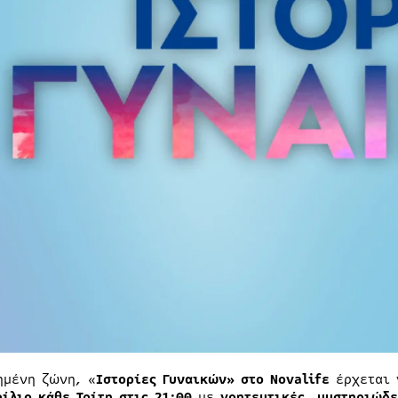
ημένη ζώνη, «
Ιστορίες Γυναικών» στο Novalifε
έρχεται 
ρίλιο
κάθε Τρίτη στις 21:00
με
γοητευτικές, μυστηριώδε