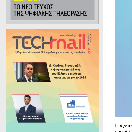
Η αγαπ
τον Απ