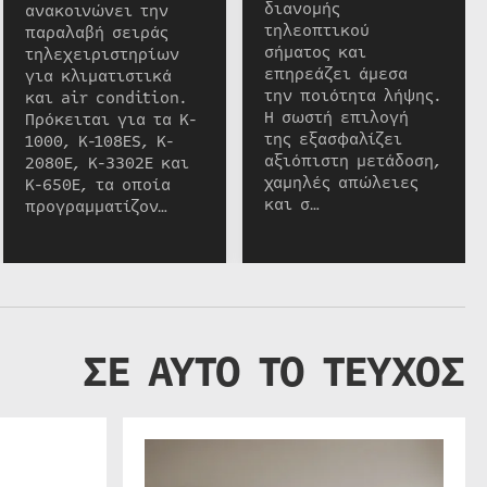
διανομής
ανακοινώνει την
τηλεοπτικού
παραλαβή σειράς
σήματος και
τηλεχειριστηρίων
επηρεάζει άμεσα
για κλιματιστικά
την ποιότητα λήψης.
και air condition.
Η σωστή επιλογή
Πρόκειται για τα K-
της εξασφαλίζει
1000, K-108ES, K-
αξιόπιστη μετάδοση,
2080E, K-3302E και
χαμηλές απώλειες
K-650E, τα οποία
και σ…
προγραμματίζον…
ΣΕ ΑΥΤΟ ΤΟ ΤΕΥΧΟΣ