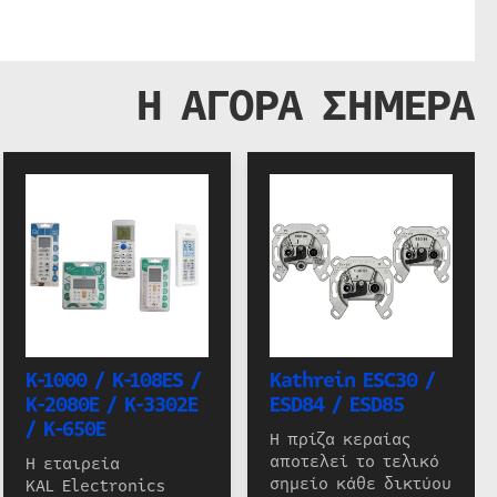
Η ΑΓΟΡΑ ΣΗΜΕΡΑ
K-1000 / K-108ES /
Kathrein ESC30 /
K-2080E / K-3302E
ESD84 / ESD85
/ K-650E
Η πρίζα κεραίας
αποτελεί το τελικό
Η εταιρεία
σημείο κάθε δικτύου
KAL Electronics