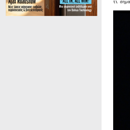
τι σημ