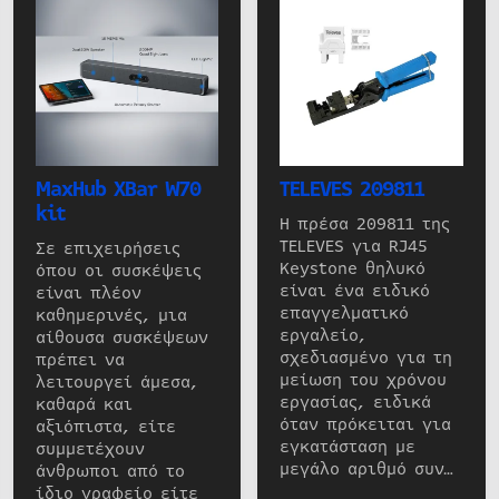
MaxHub XBar W70
TELEVES 209811
kit
Η πρέσα 209811 της
TELEVES για RJ45
Σε επιχειρήσεις
Keystone θηλυκό
όπου οι συσκέψεις
είναι ένα ειδικό
είναι πλέον
επαγγελματικό
καθημερινές, μια
εργαλείο,
αίθουσα συσκέψεων
σχεδιασμένο για τη
πρέπει να
μείωση του χρόνου
λειτουργεί άμεσα,
εργασίας, ειδικά
καθαρά και
όταν πρόκειται για
αξιόπιστα, είτε
εγκατάσταση με
συμμετέχουν
μεγάλο αριθμό συν…
άνθρωποι από το
ίδιο γραφείο είτε