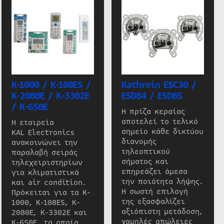
K-1000 / K-108ES /
Kathrein ESC30 /
K-2080E / K-3302E
ESD84 / ESD85
/ K-650E
Η πρίζα κεραίας
αποτελεί το τελικό
Η εταιρεία
σημείο κάθε δικτύου
KAL Electronics
διανομής
ανακοινώνει την
τηλεοπτικού
παραλαβή σειράς
σήματος και
τηλεχειριστηρίων
επηρεάζει άμεσα
για κλιματιστικά
την ποιότητα λήψης.
και air condition.
Η σωστή επιλογή
Πρόκειται για τα K-
της εξασφαλίζει
1000, K-108ES, K-
αξιόπιστη μετάδοση,
2080E, K-3302E και
χαμηλές απώλειες
K-650E, τα οποία