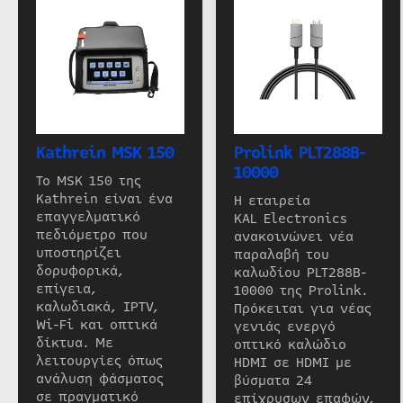
Kathrein MSK 150
Prolink PLT288B-
10000
Το MSK 150 της
Kathrein είναι ένα
Η εταιρεία
επαγγελματικό
KAL Electronics
πεδιόμετρο που
ανακοινώνει νέα
υποστηρίζει
παραλαβή του
δορυφορικά,
καλωδίου PLT288B-
επίγεια,
10000 της Prolink.
καλωδιακά, IPTV,
Πρόκειται για νέας
Wi-Fi και οπτικά
γενιάς ενεργό
δίκτυα. Με
οπτικό καλώδιο
λειτουργίες όπως
HDMI σε HDMI με
ανάλυση φάσματος
βύσματα 24
σε πραγματικό
επίχρυσων επαφών,