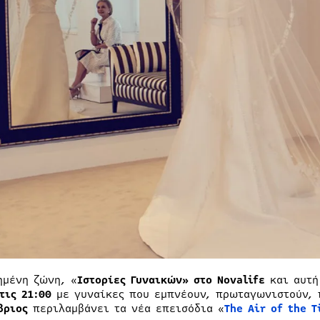
ημένη ζώνη, «
Ιστορίες Γυναικών» στο
Novalif
ε
και αυτή
τις 21:00
με γυναίκες που εμπνέουν, πρωταγωνιστούν, π
βριος
περιλαμβάνει τα νέα επεισόδια «
The Air of
the
T