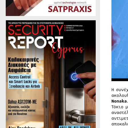
Η συνέ
ακολου
Nonaka
Τόκιο 
αναστέ
αντιμε
αποκαλ