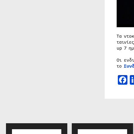
Τα ντο
ταινίε
up 7 η
Οι ενδ
το
Συν
F