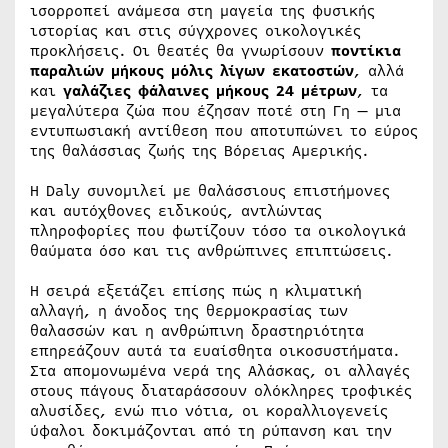
ισορροπεί ανάμεσα στη μαγεία της φυσικής
ιστορίας και στις σύγχρονες οικολογικές
προκλήσεις. Οι θεατές θα γνωρίσουν
ποντίκια
παραλιών μήκους μόλις λίγων εκατοστών
, αλλά
και
γαλάζιες φάλαινες μήκους 24 μέτρων
, τα
μεγαλύτερα ζώα που έζησαν ποτέ στη Γη — μια
εντυπωσιακή αντίθεση που αποτυπώνει το εύρος
της θαλάσσιας ζωής της Βόρειας Αμερικής.
Η Daly συνομιλεί με θαλάσσιους επιστήμονες
και αυτόχθονες ειδικούς, αντλώντας
πληροφορίες που φωτίζουν τόσο τα οικολογικά
θαύματα όσο και τις ανθρώπινες επιπτώσεις.
Η σειρά εξετάζει επίσης πώς η κλιματική
αλλαγή, η άνοδος της θερμοκρασίας των
θαλασσών και η ανθρώπινη δραστηριότητα
επηρεάζουν αυτά τα ευαίσθητα οικοσυστήματα.
Στα απομονωμένα νερά της Αλάσκας, οι αλλαγές
στους πάγους διαταράσσουν ολόκληρες τροφικές
αλυσίδες, ενώ πιο νότια, οι κοραλλιογενείς
ύφαλοι δοκιμάζονται από τη ρύπανση και την