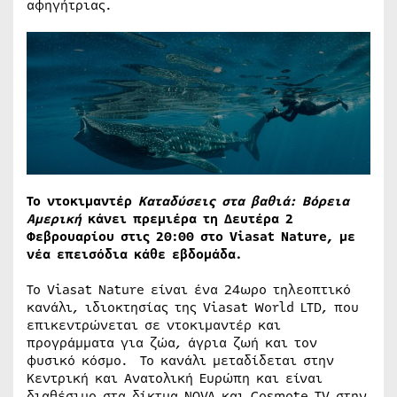
αφηγήτριας.
Το ντοκιμαντέρ
Καταδύσεις στα βαθιά: Βόρεια
Αμερική
κάνει πρεμιέρα τη Δευτέρα 2
Φεβρουαρίου στις 20:00 στο Viasat Nature, με
νέα επεισόδια κάθε εβδομάδα.
Το Viasat Nature είναι ένα 24ωρο τηλεοπτικό
κανάλι, ιδιοκτησίας της Viasat World LTD, που
επικεντρώνεται σε ντοκιμαντέρ και
προγράμματα για ζώα, άγρια ζωή και τον
φυσικό κόσμο. Το κανάλι μεταδίδεται στην
Κεντρική και Ανατολική Ευρώπη και είναι
διαθέσιμο στα δίκτυα NOVA και Cosmote TV στην