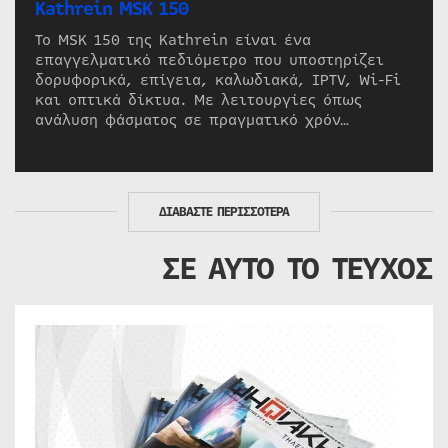
Kathrein MSK 150
Το MSK 150 της Kathrein είναι ένα
επαγγελματικό πεδιόμετρο που υποστηρίζει
δορυφορικά, επίγεια, καλωδιακά, IPTV, Wi-Fi
και οπτικά δίκτυα. Με λειτουργίες όπως
ανάλυση φάσματος σε πραγματικό χρόν…
ΔΙΑΒΑΣΤΕ ΠΕΡΙΣΣΟΤΕΡΑ
ΣΕ ΑΥΤΟ ΤΟ ΤΕΥΧΟΣ