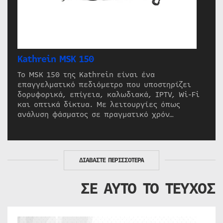
Kathrein MSK 150
Το MSK 150 της Kathrein είναι ένα
επαγγελματικό πεδιόμετρο που υποστηρίζει
δορυφορικά, επίγεια, καλωδιακά, IPTV, Wi-Fi
και οπτικά δίκτυα. Με λειτουργίες όπως
ανάλυση φάσματος σε πραγματικό χρόν…
ΔΙΑΒΑΣΤΕ ΠΕΡΙΣΣΟΤΕΡΑ
ΣΕ ΑΥΤΟ ΤΟ ΤΕΥΧΟΣ