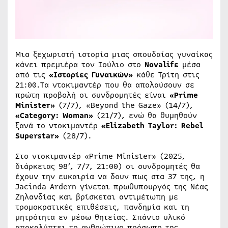
Μια ξεχωριστή ιστορία μιας σπουδαίας γυναίκας
κάνει πρεμιέρα τον Ιούλιο στο
Novalifε
μέσα
από τις
«
Ιστορίες Γυναικών
»
κάθε Τρίτη στις
21:00.Τα ντοκιμαντέρ που θα απολαύσουν σε
πρώτη προβολή οι συνδρομητές είναι
«Prime
Minister»
(7/7), «Beyond the Gaze» (14/7),
«Category: Woman»
(21/7), ενώ θα θυμηθούν
ξανά το ντοκιμαντέρ
«Elizabeth Taylor: Rebel
Superstar»
(28/7).
Στο ντοκιμαντέρ «Prime Minister» (2025,
διάρκειας 98’, 7/7, 21:00) οι συνδρομητές θα
έχουν την ευκαιρία να δουν πως στα 37 της, η
Jacinda Ardern γίνεται πρωθυπουργός της Νέας
Ζηλανδίας και βρίσκεται αντιμέτωπη με
τρομοκρατικές επιθέσεις, πανδημία και τη
μητρότητα εν μέσω θητείας. Σπάνιο υλικό
αποκαλύπτει το ανθρώπινο πρόσωπο της