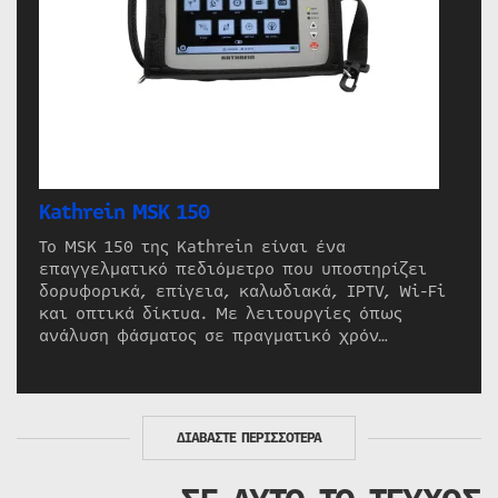
Kathrein MSK 150
Το MSK 150 της Kathrein είναι ένα
επαγγελματικό πεδιόμετρο που υποστηρίζει
δορυφορικά, επίγεια, καλωδιακά, IPTV, Wi-Fi
και οπτικά δίκτυα. Με λειτουργίες όπως
ανάλυση φάσματος σε πραγματικό χρόν…
ΔΙΑΒΑΣΤΕ ΠΕΡΙΣΣΟΤΕΡΑ