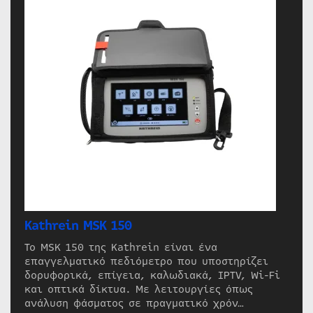
Kathrein MSK 150
Το MSK 150 της Kathrein είναι ένα
επαγγελματικό πεδιόμετρο που υποστηρίζει
δορυφορικά, επίγεια, καλωδιακά, IPTV, Wi-Fi
και οπτικά δίκτυα. Με λειτουργίες όπως
ανάλυση φάσματος σε πραγματικό χρόν…