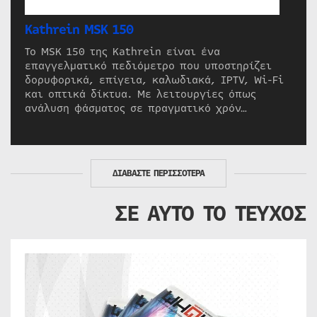
Kathrein MSK 150
Το MSK 150 της Kathrein είναι ένα
επαγγελματικό πεδιόμετρο που υποστηρίζει
δορυφορικά, επίγεια, καλωδιακά, IPTV, Wi-Fi
και οπτικά δίκτυα. Με λειτουργίες όπως
ανάλυση φάσματος σε πραγματικό χρόν…
ΔΙΑΒΑΣΤΕ ΠΕΡΙΣΣΟΤΕΡΑ
ΣΕ ΑΥΤΟ ΤΟ ΤΕΥΧΟΣ