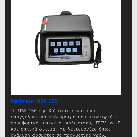
Kathrein MSK 150
Το MSK 150 της Kathrein είναι ένα
επαγγελματικό πεδιόμετρο που υποστηρίζει
δορυφορικά, επίγεια, καλωδιακά, IPTV, Wi-Fi
και οπτικά δίκτυα. Με λειτουργίες όπως
ανάλυση φάσματος σε πραγματικό χρόν…