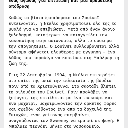
Ένας αγώνας για επιβίωση και μια δραματική
απόδραση
Καθώς τα βίαια ξεσπάσματα του Σουίνεϊ
εντείνονται, η Ντέλια χρησιμοποιεί όλο της το
μυαλό για να επιβιώσει. Μετά από έναν άγριο
ξυλοδαρμό, καταφέρνει να καταγγείλει την
κακοποίηση στην αστυνομία, αλλά το σύστημα
την απογοητεύει. Ο Σουίνεϊ συλλαμβάνεται αλλά
σύντομα αφήνεται ελεύθερος με εγγύηση – ένα
λάθος που παραλίγο να κοστίσει στη Μπάλμερ τη
ζωή της.
Στις 22 Δεκεμβρίου 1994, η Ντέλια επιστρέφει
στο σπίτι της μετά την τελευταία της βάρδια
πριν από τα Χριστούγεννα. Στο σκοτάδι βλέπει
τη σιλουέτα του Σουίνεϊ. Πριν προλάβει να
ξεφύγει, της επιτίθεται με ένα τσεκούρι και
ένα μαχαίρι, μαχαιρώνοντάς την αρκετές φορές
και σχεδόν κόβοντας ένα από τα δάχτυλά της.
Ευτυχώς, ένας γείτονας επεμβαίνει,
αναγκάζοντας τον Sweeney να τραπεί σε φυγή. Η
Μπάλμερ περνάει μήνες στο νοσοκομείο,