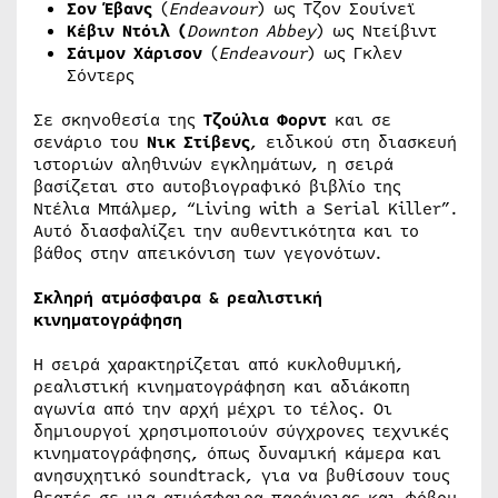
Σον Έβανς
(
Endeavour
) ως Τζον Σουίνεϊ
Κέβιν Ντόιλ (
Downton
Abbey
) ως Ντείβιντ
Σάιμον Χάρισον
(
Endeavour
) ως Γκλεν
Σόντερς
Σε σκηνοθεσία της
Τζούλια Φορντ
και σε
σενάριο του
Νικ Στίβενς
, ειδικού στη διασκευή
ιστοριών αληθινών εγκλημάτων, η σειρά
βασίζεται στο αυτοβιογραφικό βιβλίο της
Ντέλια Μπάλμερ, “Living with a Serial Killer”.
Αυτό διασφαλίζει την αυθεντικότητα και το
βάθος στην απεικόνιση των γεγονότων.
Σκληρή ατμόσφαιρα & ρεαλιστική
κινηματογράφηση
Η σειρά χαρακτηρίζεται από κυκλοθυμική,
ρεαλιστική κινηματογράφηση και αδιάκοπη
αγωνία από την αρχή μέχρι το τέλος. Οι
δημιουργοί χρησιμοποιούν σύγχρονες τεχνικές
κινηματογράφησης, όπως δυναμική κάμερα και
ανησυχητικό soundtrack, για να βυθίσουν τους
θεατές σε μια ατμόσφαιρα παράνοιας και φόβου.