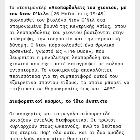
Το ντοκιμαντέρ
«Λεοπαρδάλεις του χιονιού, με
τον Νταν Ο’Νιλ»
[26 Μαΐου στις 19:45]
ακολουθεί τον βιολόγο Νταν Ο’Νιλ στα
απομονωμένα βουνά της Κεντρικής Ασίας, όπου
οι λεοπαρδάλεις του χιονιού βασίζονται στην
απόκρυψη, την ισορροπία και την εκρηκτική
δύναμη. Ο Νταν παρακολουθεί ένα θρυλικό
αρσενικό, γνωστό ως «The Dude», που
θεωρείται η μεγαλύτερη λεοπάρδαλη του
χιονιού που έχει ποτέ καταγραφεί με κολάρο
εντοπισμού. Το ντοκιμαντέρ αποκαλύπτει
περισσότερα για τη συμπεριφορά αυτού του
εξαιρετικά σπάνιου είδους, το οποίο μπορεί να
επιβιώσει σε θερμοκρασίες έως και -40°C.
Διαφορετικοί κόσμοι, το ίδιο ένστικτο
Οι καρχαρίες και τα μεγάλα αιλουροειδή
μοιάζουν εντελώς διαφορετικά. Οι πρώτοι
κυριαρχούν στους ωκεανούς, ενώ τα δεύτερα
στη στεριά. Παρ’ όλα αυτά, και οι δύο ομάδες
αποτελούν κορυφαίους θηρευτές,