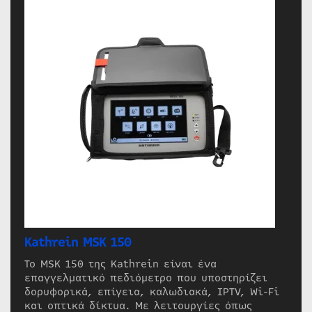
Kathrein MSK 150
Το MSK 150 της Kathrein είναι ένα
επαγγελματικό πεδιόμετρο που υποστηρίζει
δορυφορικά, επίγεια, καλωδιακά, IPTV, Wi-Fi
και οπτικά δίκτυα. Με λειτουργίες όπως