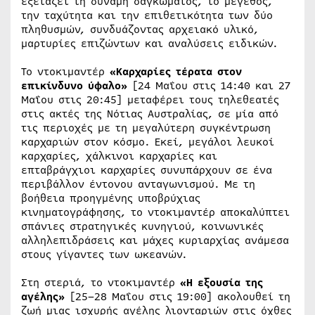
εξετάζει τη δύναμη δαγκώματος, το μέγεθος,
την ταχύτητα και την επιθετικότητα των δύο
πληθυσμών, συνδυάζοντας αρχειακό υλικό,
μαρτυρίες επιζώντων και αναλύσεις ειδικών.
Το ντοκιμαντέρ
«Καρχαρίες τέρατα στον
επικίνδυνο ύφαλο»
[24 Μαΐου στις 14:40 και 27
Μαΐου στις 20:45] μεταφέρει τους τηλεθεατές
στις ακτές της Νότιας Αυστραλίας, σε μία από
τις περιοχές με τη μεγαλύτερη συγκέντρωση
καρχαριών στον κόσμο. Εκεί, μεγάλοι λευκοί
καρχαρίες, χάλκινοι καρχαρίες και
επταβράγχιοι καρχαρίες συνυπάρχουν σε ένα
περιβάλλον έντονου ανταγωνισμού. Με τη
βοήθεια προηγμένης υποβρύχιας
κινηματογράφησης, το ντοκιμαντέρ αποκαλύπτει
σπάνιες στρατηγικές κυνηγιού, κοινωνικές
αλληλεπιδράσεις και μάχες κυριαρχίας ανάμεσα
στους γίγαντες των ωκεανών.
Στη στεριά, το ντοκιμαντέρ
«Η εξουσία της
αγέλης»
[25–28 Μαΐου στις 19:00] ακολουθεί τη
ζωή μιας ισχυρής αγέλης λιονταριών στις όχθες