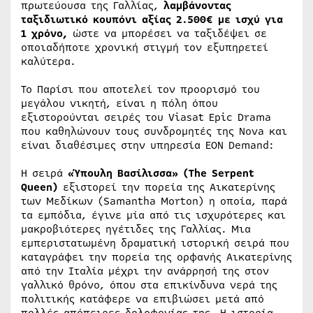
πρωτεύουσα της Γαλλίας,
λαμβάνοντας
ταξιδιωτικό κουπόνι αξίας 2.500€ με ισχύ για
1 χρόνο,
ώστε να μπορέσει να ταξιδέψει σε
οποιαδήποτε χρονική στιγμή τον εξυπηρετεί
καλύτερα.
Το Παρίσι που αποτελεί τον προορισμό του
μεγάλου νικητή, είναι η πόλη όπου
εξιστορούνται σειρές του Viasat Epic Drama
που καθηλώνουν τους συνδρομητές της Nova και
είναι διαθέσιμες στην υπηρεσία ΕΟΝ Demand:
Η σειρά
«Ύπουλη Βασίλισσα» (The Serpent
Queen)
εξιστορεί την πορεία της Αικατερίνης
των Μεδίκων (Samantha Morton) η οποία, παρά
τα εμπόδια, έγινε μία από τις ισχυρότερες και
μακροβιότερες ηγέτιδες της Γαλλίας. Μια
εμπεριστατωμένη δραματική ιστορική σειρά που
καταγράφει την πορεία της ορφανής Αικατερίνης
από την Ιταλία μέχρι την ανάρρησή της στον
γαλλικό θρόνο, όπου στα επικίνδυνα νερά της
πολιτικής κατάφερε να επιβιώσει μετά από
πολλές απόπειρες δολοφονίας της. Η ιστορία