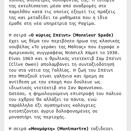
της εκτυλίσσεται μέσα από αναδρομές στο
παρελθόν κατά τις οποίες εξηγεί τις πράξεις
της και μεταδίδει τα μαθήματα που η ίδια
έμαθε στη νέα υπηρέτριά της Ραχίμα.
Η σειρά «
Ο κύριος Σπέιντ» (Monsieur Spade)
έχει ως θέμα τον περιβόητο ήρωα της κλασικής
νουβέλας «Το γεράκι της Μάλτας» που έγραψε ο
Αμερικανός συγγραφέας Ντάσιελ Χάμετ το 1930.
Είναι 1963 και ο θρυλικός ντετέκτιβ Σαμ Σπέιντ
(Clive Owen) απολαμβάνει τη συνταξιοδότησή
του στα νότια της Γαλλίας. Η ζωή του Σπέιντ
στο Μποζούλ είναι γαλήνια και ήρεμη σε
αντίθεση με την εποχή που δούλευε ως
ιδιωτικός ντετέκτιβ στο Σαν Φρανσίσκο.
Ωστόσο, η φημολογούμενη επιστροφή του παλιού
του εχθρού θα αλλάξει τα πάντα, ενώ
παράλληλα έξι αγαπημένες καλόγριες
εντοπίζονται άγρια δολοφονημένες σε
μοναστήρι της περιοχής.
Η σειρά
«Μονμάρτη» (Μ
ontmartre
)
ταξιδεύει