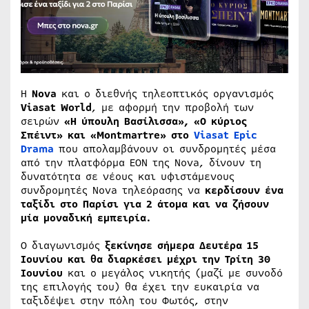
Η
Nova
και ο διεθνής τηλεοπτικός οργανισμός
Viasat
World
, με αφορμή την προβολή των
σειρών
«Η ύπουλη Βασίλισσα», «Ο κύριος
Σπέιντ» και «Μ
ontmartre
» στο
Viasat
Epic
Drama
που απολαμβάνουν οι συνδρομητές μέσα
από την πλατφόρμα ΕΟΝ της Nova, δίνουν τη
δυνατότητα σε νέους και υφιστάμενους
συνδρομητές Nova τηλεόρασης να
κερδίσουν ένα
ταξίδι στο Παρίσι για 2 άτομα και να ζήσουν
μία μοναδική εμπειρία.
O διαγωνισμός
ξεκίνησε σήμερα Δευτέρα 15
Ιουνίου και θα διαρκέσει μέχρι την Τρίτη 30
Ιουνίου
και ο μεγάλος νικητής (μαζί με συνοδό
της επιλογής του) θα έχει την ευκαιρία να
ταξιδέψει στην πόλη του Φωτός, στην