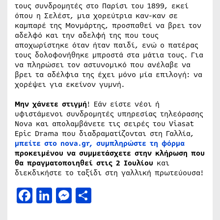
τους συνδρομητές στο Παρίσι του 1899, εκεί
όπου η Σελέστ, μια χορεύτρια καν-καν σε
καμπαρέ της Μονμάρτης, προσπαθεί να βρει τον
αδελφό και την αδελφή της που τους
αποχωρίστηκε όταν ήταν παιδί, ενώ ο πατέρας
τους δολοφονήθηκε μπροστά στα μάτια τους. Για
να πληρώσει τον αστυνομικό που ανέλαβε να
βρει τα αδέλφια της έχει μόνο μία επιλογή: να
χορέψει για εκείνον γυμνή.
Μην χάνετε στιγμή
! Εάν είστε νέοι ή
υφιστάμενοι συνδρομητές υπηρεσίας τηλεόρασης
Nova και απολαμβάνετε τις σειρές του Viasat
Epic Drama που διαδραματίζονται στη Γαλλία,
μπείτε στο nova.gr, συμπληρώστε τη φόρμα
προκειμένου να συμμετάσχετε
στην
κλήρωση που
θα πραγματοποιηθεί στις 2 Ιουλίου
και
διεκδικήστε το ταξίδι στη γαλλική πρωτεύουσα!
Facebook
LinkedIn
Messenger
Μοιραστείτε