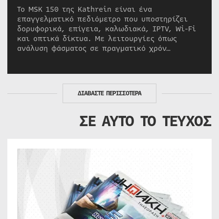
Το MSK 150 της Kathrein είναι ένα
επαγγελματικό πεδιόμετρο που υποστηρίζει
δορυφορικά, επίγεια, καλωδιακά, IPTV, Wi-Fi
και οπτικά δίκτυα. Με λειτουργίες όπως
ανάλυση φάσματος σε πραγματικό χρόν…
ΔΙΑΒΑΣΤΕ ΠΕΡΙΣΣΟΤΕΡΑ
ΣΕ ΑΥΤΟ ΤΟ ΤΕΥΧΟΣ