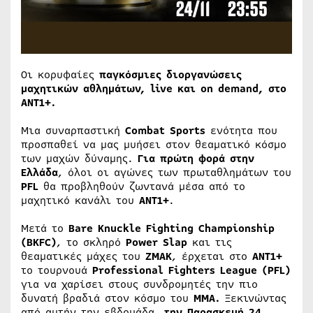
Οι κορυφαίες
παγκόσμιες διοργανώσεις
μαχητικών αθλημάτων, live και on demand, στο
AΝΤ1+.
Μια συναρπαστική
Combat
Sports
ενότητα που
προσπαθεί να μας μυήσει στον θεαματικό κόσμο
των μαχών δύναμης.
Για πρώτη φορά στην
Ελλάδα
, όλοι οι αγώνες των πρωταθλημάτων του
PFL
θα προβληθούν ζωντανά μέσα από το
μαχητικό κανάλι του
ΑΝΤ1+
.
Μετά το
Bare
Knuckle
Fighting
Championship
(
BKFC)
, το σκληρό
Power
Slap
και τις
θεαματικές μάχες του
ΖΜΑΚ
, έρχεται στο
ΑΝΤ1+
το τουρνουά
Professional
Fighters
League (
PFL)
για να χαρίσει στους συνδρομητές την πιο
δυνατή βραδιά στον κόσμο του
ΜΜΑ.
Ξεκινώντας
από αυτήν την εβδομάδα,
την Παρασκευή 24