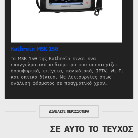
Kathrein MSK 150
Το MSK 150 της Kathrein είναι ένα
επαγγελματικό πεδιόμετρο που υποστηρίζει
δορυφορικά, επίγεια, καλωδιακά, IPTV, Wi-Fi
και οπτικά δίκτυα. Με λειτουργίες όπως
ανάλυση φάσματος σε πραγματικό χρόν…
ΔΙΑΒΑΣΤΕ ΠΕΡΙΣΣΟΤΕΡΑ
ΣΕ ΑΥΤΟ ΤΟ ΤΕΥΧΟΣ