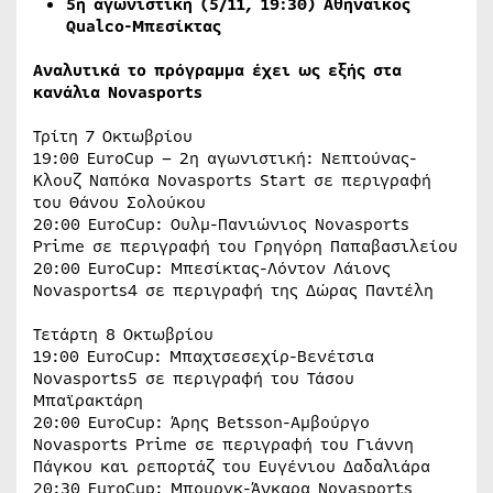
5η αγωνιστική (5/11, 19:30) Αθηναϊκός
Qualco
-Μπεσίκτας
Αναλυτικά το πρόγραμμα έχει ως εξής στα
κανάλια
Novasports
Τρίτη 7 Οκτωβρίου
19:00 EuroCup – 2η αγωνιστική: Νεπτούνας-
Κλουζ Ναπόκα Novasports Start σε περιγραφή
του Θάνου Σολούκου
20:00 EuroCup: Ουλμ-Πανιώνιος Novasports
Prime σε περιγραφή του Γρηγόρη Παπαβασιλείου
20:00 EuroCup: Μπεσίκτας-Λόντον Λάιονς
Novasports4 σε περιγραφή της Δώρας Παντέλη
Τετάρτη 8 Οκτωβρίου
19:00 EuroCup: Μπαχτσεσεχίρ-Βενέτσια
Novasports5 σε περιγραφή του Τάσου
Μπαϊρακτάρη
20:00 EuroCup: Άρης Betsson-Αμβούργο
Novasports Prime σε περιγραφή του Γιάννη
Πάγκου και ρεπορτάζ του Ευγένιου Δαδαλιάρα
20:30 EuroCup: Μπουργκ-Άνκαρα Novasports