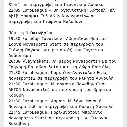
Start σε περιγραφή του Γιαννίκου Δούσκα
21:05 EuroLeague – 3η αγωνιστική: Χάποελ Τελ
Αβίβ-Μακάμπι Τελ Αβίβ Novasports4 σε
περιγραφή του Γιώργου Βαλαβάνη
Πέμπτη 9 Οκτωβρίου
19:30 EuroCup Γυναικών: Αθηναϊκός Qualco-
Σαρνέ Novasports Start σε περιγραφή του
Γιάννη Πάγκου και ρεπορτάζ του Ευγένιου
Δαδαλιάρα
20:30 Playmakers, Α’ μέρος Novasports4 με τον
Γρηγόρη Παπαβασιλείου και τη Δώρα Παντέλη
21:30 EuroLeague: Παρτίζαν-Αναντολού Εφές
Novasports2 σε περιγραφή του Νικήτα Αυγουλή
21:30 EuroLeague: Μπασκόνια-Παναθηναϊκός
AKTOR Novasports4 σε περιγραφή του Χρήστου
Καούρη
21:30 EuroLeague: Αρμάνι Μιλάνο-Μονακό
Novasports6 σε περιγραφή του Ορέστη Συντελή
21:45 EuroLeague: Παρί-Βίρτους Μπολόνια
Novasports Start σε περιγραφή του Γιώργου
Βαλαβάνη