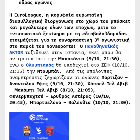
έδρας αγώνες
Η
EuroLeague, η κορυφαία ευρωπαϊκή
διασυλλογική διοργάνωση στο χώρο του μπάσκετ
και μεγαλύτερη όλων των εποχών, μετά το
εντυπωσιακό ξεκίνημα με τη «διαβολοβδομάδα»
η
ετοιμάζεται για τη συναρπαστική 3
αγωνιστική
στο παρκέ του Novasports! Ο
Παναθηναϊκός
AKTOR
ταξιδεύει στην Ισπανία, εκεί όπου θα
αντιμετωπίσει την
Μπασκόνια (9/10, 21:30),
ενώ ο
Ολυμπιακός
θα υποδεχτεί στο ΣΕΦ (10/10,
21:15) την
Ντουμπάι
. Από τις υπόλοιπες
αναμετρήσεις ξεχωρίζουν οι αγώνες
Παρτίζαν –
Αναντολού Εφές (9/10, 21:30), Xάποελ Τελ Αβιβ
– Μακάμπι Τελ Αβιβ (8/10, 21:05),
Φενερμπαχτσέ – Ερυθρός Αστέρας (10/10,
20:45), Μπαρτσελόνα – Βαλένθια (10/10, 21:30).