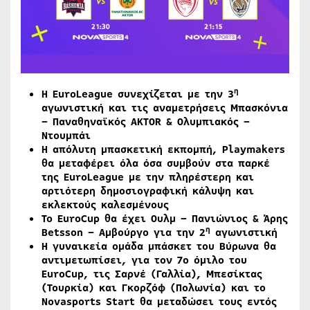
η
H
EuroLeague συνεχίζεται με την 3
αγωνιστική και τις αναμετρήσεις Μπασκόνια
– Παναθηναϊκός AKTOR & Ολυμπιακός –
Ντουμπάι
Η απόλυτη μπασκετική εκπομπή, Playmakers
θα μεταφέρει όλα όσα συμβούν στα παρκέ
της EuroLeague με την πληρέστερη και
αρτιότερη δημοσιογραφική κάλυψη και
εκλεκτούς καλεσμένους
Το EuroCup θα έχει Ουλμ – Πανιώνιος & Άρης
η
Betsson – Αμβούργο για την 2
αγωνιστική
Η γυναικεία ομάδα μπάσκετ του Βύρωνα θα
αντιμετωπίσει, για τον 7ο όμιλο του
EuroCup
, τις Σαρνέ (Γαλλία), Μπεσίκτας
(Τουρκία) και Γκορζόφ (Πολωνία) και το
Novasports
Start
θα μεταδώσει τους εντός