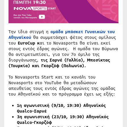
Την ίδια στιγμή η
ομάδα μπάσκετ Γυναικών του
Αθηναϊκού
θα συμμετάσχει φέτος στους ομίλους
του
EuroCup κ
αι το Novasports θα είναι εκεί
στους εντός έδρας αγώνες. H ομάδα του Βύρωνα
θα αντιμετωπίσει, για τον 7ο όμιλο της
διοργάνωσης,
τις Σαρνέ (Γαλλία), Μπεσίκτας
(Τουρκία) και Γκορζόφ (Πολωνία).
Το Novasports Start και το κανάλι του
Novasports στο YouTube θα μεταδώσουν
απευθείας τους εντός έδρας αγώνες της ομάδας
του Αθηναϊκού και το πρόγραμμα έχει ως εξής:
1η αγωνιστική (9/10, 19:30
)
Αθηναϊκός
Qualco-Σαρνέ
3η αγωνιστική (23/10, 19:30
)
Αθηναϊκός
Qualco-Γκορζόφ