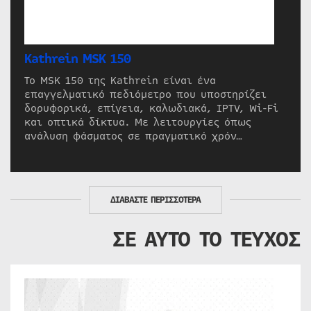
Kathrein MSK 150
Το MSK 150 της Kathrein είναι ένα
επαγγελματικό πεδιόμετρο που υποστηρίζει
δορυφορικά, επίγεια, καλωδιακά, IPTV, Wi-Fi
και οπτικά δίκτυα. Με λειτουργίες όπως
ανάλυση φάσματος σε πραγματικό χρόν…
ΔΙΑΒΑΣΤΕ ΠΕΡΙΣΣΟΤΕΡΑ
ΣΕ ΑΥΤΟ ΤΟ ΤΕΥΧΟΣ