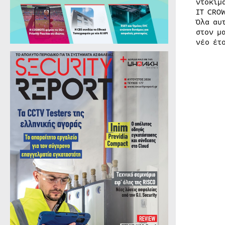
ντοκιμ
IT CRO
Όλα αυ
στον μ
νέο έτ