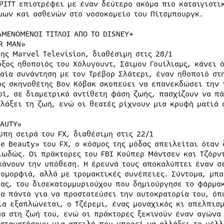
 PITT επιστρέφει με έναν δεύτερο ακόμα πιο καταιγιστι
μων και ασθενών στο νοσοκομείο του Πίτσμπουργκ.
ΑΜΕΝΟΜΕΝΟΙ ΤΙΤΛΟΙ ΑΠΟ ΤΟ DISNEY+
R MAN»
της Marvel Television, διαθέσιμη στις 28/1
οξος ηθοποιός του Χόλυγουντ, Σάιμον Γουίλιαμς, κάνει 
χαία συνάντηση με τον Τρέβορ Σλάτερι, έναν ηθοποιό στη
ός σκηνοθέτης Βον Κόβακ σκοπεύει να επανεκδώσει την 
οί, σε διαμετρικά αντίθετη φάση ζωής, πασχίζουν να πά
λλάξει τη ζωή, ενώ οι θεατές ρίχνουν μια κρυφή ματιά 
EAUTY»
υπη σειρά του FX, διαθέσιμη στις 22/1
he Beauty» του FX, ο κόσμος της μόδας απειλείται όταν
ιωδώς. Οι πράκτορες του FBI Κούπερ Μάντσεν και Τζόρν
κάνουν την υπόθεση. Η έρευνά τους αποκαλύπτει έναν σ
 ομορφιά, αλλά με τρομακτικές συνέπειες. Σύντομα, μπ
ίας, του δισεκατομμυριούχου που δημιούργησε το φάρμακ
τα πάντα για να προστατεύσει την αυτοκρατορία του, όπ
ία εξαπλώνεται, ο Τζέρεμι, ένας μοναχικός κι απελπισμ
μα στη ζωή του, ενώ οι πράκτορες ξεκινούν έναν αγώνα 