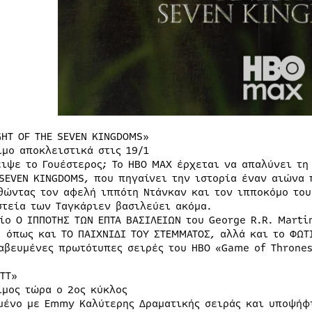
GHT OF THE SEVEN KINGDOMS»
ιμο αποκλειστικά στις 19/1
ειψε το Γουέστερος; Το ΗΒΟ ΜΑΧ έρχεται να απαλύνει τη
 SEVEN KINGDOMS, που πηγαίνει την ιστορία έναν αιώνα 
θώντας τον αφελή ιππότη Ντάνκαν και τον ιπποκόμο του
στεία των Ταγκάριεν βασιλεύει ακόμα.
λίο Ο ΙΠΠΟΤΗΣ ΤΩΝ ΕΠΤΑ ΒΑΣΙΛΕΙΩΝ του George R.R. Mart
, όπως και ΤΟ ΠΑΙΧΝΙΔΙ ΤΟΥ ΣΤΕΜΜΑΤΟΣ, αλλά και το ΦΩΤ
αβευμένες πρωτότυπες σειρές του ΗΒΟ «Game of Thrones
TT»
ιμος τώρα ο 2ος κύκλος
μένο με Emmy Καλύτερης Δραματικής σειράς και υποψήφι