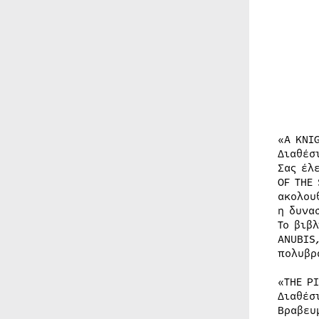
«A KNI
Διαθέσ
Σας έλ
OF THE
ακολου
η δυνα
Το βιβ
ANUBIS
πολυβρ
«THE PI
Διαθέσ
Βραβευ