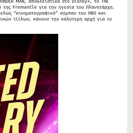
WONDER MAN, αποκλειστικά στο Disney+, το THE
ρ της Fremantle για την ηγεσία του Πλανητάρχη.
τελώς “κινηματογραφικό” σύμπαν του ΗΒΟ και
ικών τίτλων, κάνουν την καλύτερη αρχή για το