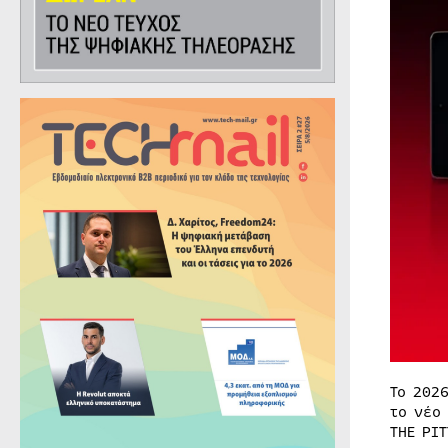
Το 202
το νέο
THE PI