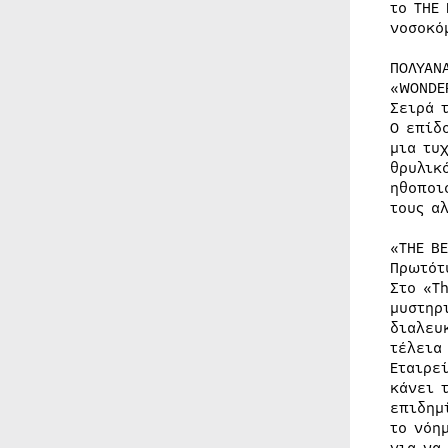
το THE
νοσοκό
ΠΟΛΥΑΝ
«WONDE
Σειρά 
Ο επίδ
μια τυ
θρυλικ
ηθοποι
τους α
«THE B
Πρωτότ
Στο «T
μυστηρ
διαλευ
τέλεια
Εταιρε
κάνει 
επιδημ
το νόη