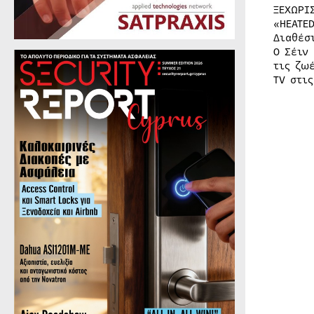
ΞΕΧΩΡΙ
«HEATE
Διαθέσ
Ο Σέιν
τις ζω
TV στις