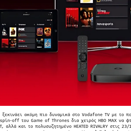
6 ξεκινάει ακόμη πιο δυναμικά στο Vodafone TV με το π
 spin-off του Game of Thrones δια χειρός ΗΒΟ ΜΑΧ να φτ
TT, αλλά και το πολυσυζητημένο HEATED RIVALRY στις 23