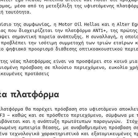
ρμας, μέσα από τη μετεξέλιξη της υφιστάμενης πλατφόρμ
κή ταυτότητα.
αίσιο της συμφωνίας, η Motor Oil Hellas και η Alter E
ίας που διαχειρίζεται την πλατφόρμα ANT1+, της πρώτη
άψει σημαντική πορεία ανάπτυξης. Η συναλλαγή, η οποί
 προβλέπει την ισότιμη συμμετοχή των τριών εταίρων κ
έο ψηφιακό προορισμό διάθεσης οπτικοακουστικού περι
 της νέας πλατφόρμας είναι να προσφέρει στο κοινό μι
μισμένη πρόσβαση σε πλούσιο περιεχόμενο, ευκολία χρή
ικευμένες προτάσεις
έα πλατφόρμα
πλατφόρμα θα παρέχει πρόσβαση στο υφιστάμενο αποκλε
 F3 – καθώς και σε πρόσθετο περιεχόμενο, σύμφωνα με 
μβάνεται και η ανάπτυξη πρωτότυπων παραγωγών. Στόχο
ρωμένη εμπειρία θέασης, με αναβαθμισμένη πρόσβαση σε
ένα τεχνολογικά χαρακτηριστικά και εξατομικευμένες π