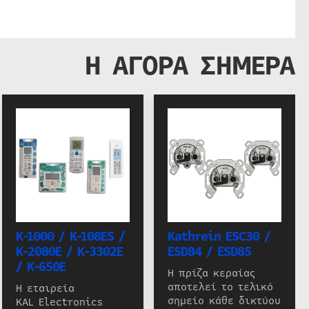
Η ΑΓΟΡΑ ΣΗΜΕΡΑ
K-1000 / K-108ES /
Kathrein ESC30 /
K-2080E / K-3302E
ESD84 / ESD85
/ K-650E
Η πρίζα κεραίας
αποτελεί το τελικό
Η εταιρεία
σημείο κάθε δικτύου
KAL Electronics