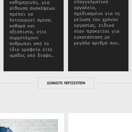
επαγγελματικό
καθημερινές, μια
εργαλείο,
αίθουσα συσκέψεων
σχεδιασμένο για τη
πρέπει να
μείωση του χρόνου
λειτουργεί άμεσα,
εργασίας, ειδικά
καθαρά και
όταν πρόκειται για
αξιόπιστα, είτε
εγκατάσταση με
συμμετέχουν
μεγάλο αριθμό συν…
άνθρωποι από το
ίδιο γραφείο είτε
ομάδες από διαφο…
ΔΙΑΒΑΣΤΕ ΠΕΡΙΣΣΟΤΕΡΑ