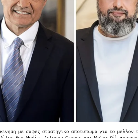
 κίνηση με σαφές στρατηγικό αποτύπωμα για το μέλλον τ
 Alter Ego Media, Antenna Greece και Motor Oil προχωρ