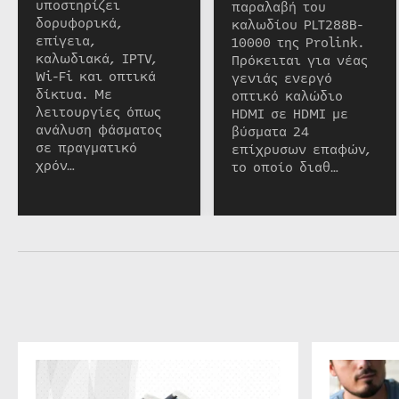
υποστηρίζει
παραλαβή του
δορυφορικά,
καλωδίου PLT288B-
επίγεια,
10000 της Prolink.
καλωδιακά, IPTV,
Πρόκειται για νέας
Wi-Fi και οπτικά
γενιάς ενεργό
δίκτυα. Με
οπτικό καλώδιο
λειτουργίες όπως
HDMI σε HDMI με
ανάλυση φάσματος
βύσματα 24
σε πραγματικό
επίχρυσων επαφών,
χρόν…
το οποίο διαθ…