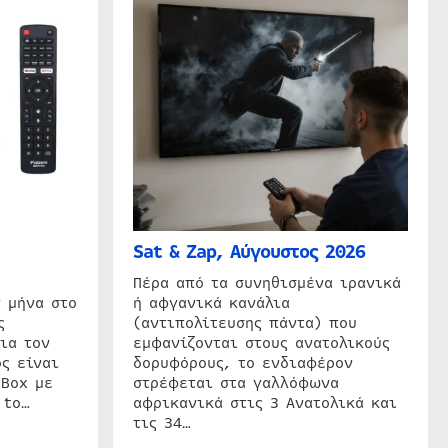
Sat & Zap, Αύγουστος 2026
η
Πέρα από τα συνηθισμένα ιρανικά
 μήνα στο
ή αφγανικά κανάλια
ς
(αντιπολίτευσης πάντα) που
ια τον
εμφανίζονται στους ανατολικούς
ς είναι
δορυφόρους, το ενδιαφέρον
 Box με
στρέφεται στα γαλλόφωνα
 to…
αφρικανικά στις 3 Ανατολικά και
τις 34…