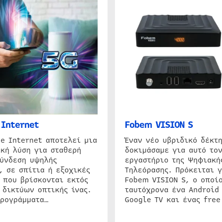
Internet
Fobem VISION S
e Internet αποτελεί μια
Έναν νέο υβριδικό δέκτ
κή λύση για σταθερή
δοκιμάσαμε για αυτό τον
σύνδεση υψηλής
εργαστήριο της Ψηφιακή
, σε σπίτια ή εξοχικές
Τηλεόρασης. Πρόκειται γ
 που βρίσκονται εκτός
Fobem VISION S, ο οποίο
 δικτύων οπτικής ίνας.
ταυτόχρονα ένα Android
προγράμματα…
Google TV και ένας free