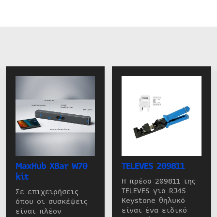
MaxHub XBar W70
TELEVES 209811
kit
Η πρέσα 209811 της
TELEVES για RJ45
Σε επιχειρήσεις
Keystone θηλυκό
όπου οι συσκέψεις
είναι ένα ειδικό
είναι πλέον