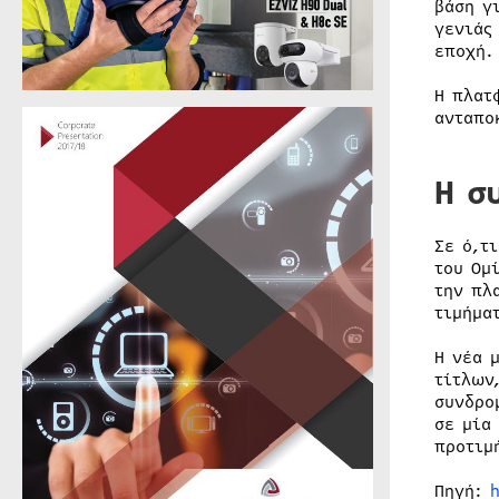
βάση γ
γενιάς
εποχή.
Η πλατ
ανταπο
Η σ
Σε ό,τ
του Ομ
την πλ
τιμήμα
Η νέα 
τίτλων
συνδρο
σε μία
προτιμ
Πηγή: