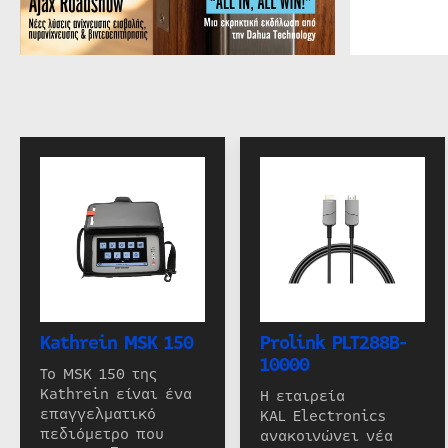
Kathrein MSK 150
Prolink PLT288B-
10000
Το MSK 150 της
Kathrein είναι ένα
Η εταιρεία
επαγγελματικό
KAL Electronics
πεδιόμετρο που
ανακοινώνει νέα