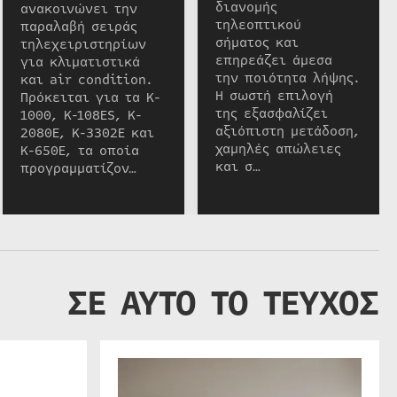
διανομής
ανακοινώνει την
τηλεοπτικού
παραλαβή σειράς
σήματος και
τηλεχειριστηρίων
επηρεάζει άμεσα
για κλιματιστικά
την ποιότητα λήψης.
και air condition.
Η σωστή επιλογή
Πρόκειται για τα K-
της εξασφαλίζει
1000, K-108ES, K-
αξιόπιστη μετάδοση,
2080E, K-3302E και
χαμηλές απώλειες
K-650E, τα οποία
και σ…
προγραμματίζον…
ΣΕ ΑΥΤΟ ΤΟ ΤΕΥΧΟΣ