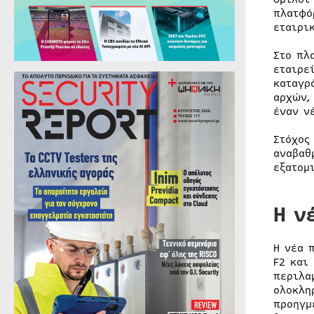
πλατφό
εταιρι
Στο πλ
εταιρε
καταγρ
αρχών,
έναν ν
Στόχος
αναβαθ
εξατομ
Η ν
Η νέα 
F2 και
περιλα
ολοκλη
προηγμ