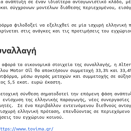
ια ανάπτυξη σε έναν ιδιαίτερα ανταγωνιστικό κλάδο, μέ
 και σύγχρονων μοντέλων διάθεσης περιεχομένου, εισάγ
φόρμα φιλοδοξεί να εξελιχθεί σε μία ισχυρή ελληνική 
κρίνεται στις ανάγκες και τις προτιμήσεις του εγχώριο
υναλλαγή
ι αφορά τα οικονομικά στοιχεία της συναλλαγής, η Alte
ίλου Motor Oil θα αποκτήσουν συμμετοχή 33,3% και 33,4
ατφόρμα, μέσω αγοράς μετοχών και συμμετοχής σε αύξησ
τος 5,5 εκατ. ευρώ έκαστη.
μετοχική σύνθεση σηματοδοτεί την επόμενη φάση ανάπτυ
, ενίσχυση της ελληνικής παραγωγής, νέες συνεργασίες
μητές. Σε ένα περιβάλλον εντεινόμενου διεθνούς ανταγ
 ισχυρή ελληνική πρόταση, επενδύοντας σε περιεχόμενο 
ήσεις του εγχώριου κοινού.
https://www.tovima.gr/