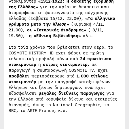
ντοκιμαντέρ
«1912-1922: H δεκαετής εξόρμηση
της Ελλάδος»
για την κρίσιμη δεκαετία που
διαμόρφωσε τη φυσιογνωμία της σύγχρονης
Ελλάδας (Σάββατο 15/12, 23.00),
«Τα ελληνικά
γράμματα μετά την Άλωση»
(Κυριακή 4/11,
21.00),
οι «Ιστορικές Διαδρομές»
( 8/11,
19.30),
η «Εθνική Βιβλιοθήκη»
κλπ.
Στα τρία χρόνια που βρίσκεται στον αέρα, το
COSMOTE HISTORY HD έχει φέρει σε πρώτη
τηλεοπτική προβολή πάνω από
24
πρωτότυπα
ντοκιμαντέρ
ή
σειρές ντοκιμαντέρ
, σε
παραγωγή ή συμπαραγωγή COSMOTE TV, έχει
προβάλει
περισσότερους από
1.000 τίτλους
ντοκιμαντέρ
με την υπογραφή καταξιωμένων
Ελλήνων και ξένων δημιουργών, ενώ έχει
εξασφαλίσει
μεγάλες διεθνείς παραγωγές
για
την Ελλάδα από κορυφαία δίκτυα και εταιρείες
διανομής, όπως το National Geographic, το
BBC, το ARTE France, κ.ά.