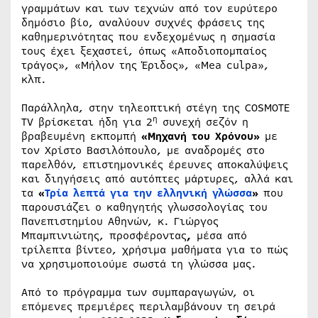
γραμμάτων και των τεχνών από τον ευρύτερο
δημόσιο βίο, αναλύουν συχνές φράσεις της
καθημερινότητας που ενδεχομένως η σημασία
τους έχει ξεχαστεί, όπως «Αποδιοπομπαίος
τράγος», «Μήλον της Έριδος», «Μea culpa»,
κλπ.
Παράλληλα, στην τηλεοπτική στέγη της COSMOTE
η
TV βρίσκεται ήδη για 2
συνεχή σεζόν η
βραβευμένη εκπομπή
«Μηχανή του Χρόνου»
με
τον Χρίστο Βασιλόπουλο, με αναδρομές στο
παρελθόν, επιστημονικές έρευνες αποκαλύψεις
και διηγήσεις από αυτόπτες μάρτυρες, αλλά και
τα
«
Τρία λεπτά για την ελληνική γλώσσα
»
που
παρουσιάζει ο καθηγητής γλωσσολογίας του
Πανεπιστημίου Αθηνών, κ. Γιώργος
Μπαμπινιώτης, προσφέροντας
,
μέσα από
τρίλεπτα βίντεο, χρήσιμα μαθήματα για το πώς
να χρησιμοποιούμε σωστά τη γλώσσα μας.
Από το πρόγραμμα των συμπαραγωγών, οι
επόμενες πρεμιέρες περιλαμβάνουν τη σειρά