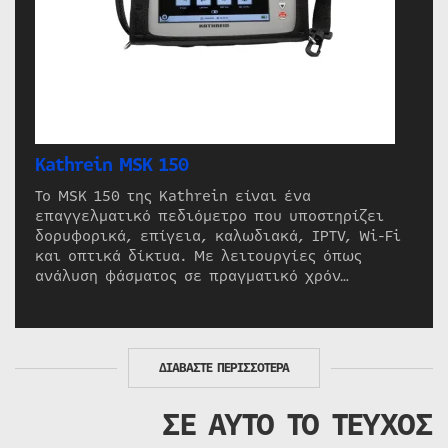
Kathrein MSK 150
Το MSK 150 της Kathrein είναι ένα
επαγγελματικό πεδιόμετρο που υποστηρίζει
δορυφορικά, επίγεια, καλωδιακά, IPTV, Wi-Fi
και οπτικά δίκτυα. Με λειτουργίες όπως
ανάλυση φάσματος σε πραγματικό χρόν…
ΔΙΑΒΑΣΤΕ ΠΕΡΙΣΣΟΤΕΡΑ
ΣΕ ΑΥΤΟ ΤΟ ΤΕΥΧΟΣ