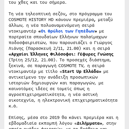
του χθες και του σήμερα.
Τη νέα τηλεοπτική σεζόν
,
στο πρόγραμμα του
COSMOTE HISTORY HD κάνουν πρεμιέρα
,
μεταξύ
άλλων, η νέα πολυαναμενόμενη σειρά
ντοκιμαντέρ
«
Οι Θρύλοι των Γηπέδων
»
με
πορτραίτα σπουδαίων Ελλήνων παλαίμαχων
ποδοσφαιριστών, που παρουσιάζει ο Γιώργος
Λιάνης (Παρασκευή 2/11, 21.00) και η σειρά
«Αρχαίοι Έλληνες Φιλόσοφοι: Γέφυρες Γνώσης
(Τρίτη 25/12, 21.00). To προσεχές διάστημα,
ξεκινά, σε παραγωγή COSMOTE TV, η σειρά
ντοκιμαντέρ με τίτλο «
Start
Up
Ελλάδα»
με
αντικείμενο την ανάδειξη προσωπικών
ιστοριών δημιουργών και παραγωγών, με
καινοτόμες ιδέες σε τομείς όπως η
αγροεπιχειρηματικότητα, η νέα αστική
οικοτεχνία, η ηλεκτρονική επιχειρηματικότητα
κ.ά.
Επίσης, μέσα στο 2019 θα κάνει πρεμιέρα και η
εβδομαδιαία εκπομπή λόγου «
Διλήμματα»
, στην
οποία ομάδες φοιτητών, με τη βοήθεια και