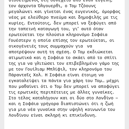
υιοθετημένος στη συνέχεια από έναν ευγενή,
τον άρχοντα Όλγουερθι, ο Τομ Τζόουνς
μεγαλώνει και γίνεται ένας ευγενικός, όμορφος
νέος με ελεύθερο πνεύμα και δημοφιλής με τις
κυρίες. Εντούτοις, δεν μπορεί να ξεφύγει από
την ταπεινή καταγωγή του, γι’ αυτό όταν
ερωτεύεται την πλούσια κληρονόμο Σοφάια
Γουέστερν η οποία επίσης τον ερωτεύεται, οι
οικογένειές τους συμμαχούν για να
αποτρέψουν αυτή τη σχέση. Ο Τομ εκδιώκεται
ατιμωτικά και η Σοφάια το σκάει από το σπίτι
της για να γλιτώσει τον επιβεβλημένο γάμο της
με τον Γουίλιαμ Μπλίφιλ, τον κληρονόμο του
Πάρανταΐς Χολ. Η Σοφάια είναι έτοιμη να
εγκαταλείψει τα πάντα για χάρη του Τομ… μέχρι
που μαθαίνει ότι ο Τομ δεν μπορεί να αποφύγει
τις ερωτικές περιπέτειες με άλλες γυναίκες.
Στο τέλος καταλήγουν και οι δύο στο Λονδίνο –
και η Σοφάια γρήγορα διαπιστώνει ότι η ζωή
για μια νέα γυναίκα στην υψηλή κοινωνία του
Λονδίνου είναι σκληρή κι επικίνδυνη.