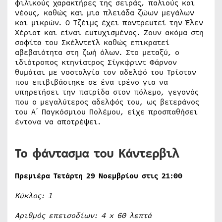
φιλικούς χαρακτήρες της σειράς, παλιούς και
νέους, καθώς και μια πλειάδα ζώων μεγάλων
και μικρών. Ο Τζέιμς έχει παντρευτεί την Έλεν
Χέριοτ και είναι ευτυχισμένος. Ζουν ακόμα στη
σοφίτα του Σκέλντεϊλ καθώς επικρατεί
αβεβαιότητα στη ζωή όλων. Στο μεταξύ, ο
ιδιότροπος κτηνίατρος Σίγκφριντ Φάρνον
θυμάται με νοσταλγία τον αδελφό του Τρίσταν
που επιβιβάστηκε σε ένα τρένο για να
υπηρετήσει την πατρίδα στον πόλεμο, γεγονός
που ο μεγαλύτερος αδελφός του, ως βετεράνος
του Α΄ Παγκόσμιου Πολέμου, είχε προσπαθήσει
έντονα να αποτρέψει.
Το φάντασμα του Κάντερβιλ
Πρεμιέρα Τετάρτη 29 Νοεμβρίου στις 21:00
Κύκλος: 1
Αριθμός επεισοδίων: 4
x
60 λεπτά