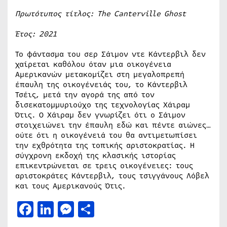
Πρωτότυπος τίτλος:
The
Canterville
Ghost
Έτος: 2021
Το φάντασμα του σερ Σάιμον ντε Κάντερβιλ δεν
χαίρεται καθόλου όταν μια οικογένεια
Αμερικανών μετακομίζει στη μεγαλοπρεπή
έπαυλη της οικογένειάς του, το Κάντερβιλ
Τσέις, μετά την αγορά της από τον
δισεκατομμυριούχο της τεχνολογίας Χάιραμ
Ότις. Ο Χάιραμ δεν γνωρίζει ότι ο Σάιμον
στοιχειώνει την έπαυλη εδώ και πέντε αιώνες…
ούτε ότι η οικογένειά του θα αντιμετωπίσει
την εχθρότητα της τοπικής αριστοκρατίας. Η
σύγχρονη εκδοχή της κλασικής ιστορίας
επικεντρώνεται σε τρεις οικογένειες: τους
αριστοκράτες Κάντερβιλ, τους τσιγγάνους Λόβελ
και τους Αμερικανούς Ότις.
Facebook
LinkedIn
Messenger
Μοιραστείτε