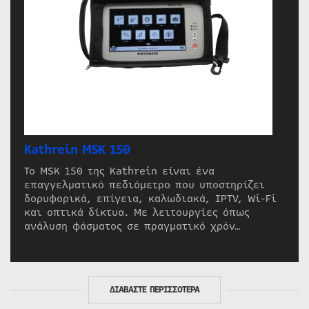
Kathrein MSK 150
Το MSK 150 της Kathrein είναι ένα
επαγγελματικό πεδιόμετρο που υποστηρίζει
δορυφορικά, επίγεια, καλωδιακά, IPTV, Wi-Fi
και οπτικά δίκτυα. Με λειτουργίες όπως
ανάλυση φάσματος σε πραγματικό χρόν…
ΔΙΑΒΑΣΤΕ ΠΕΡΙΣΣΟΤΕΡΑ