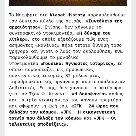
Το Νοέμβριο στο
Viasat History
παρακολουθούμε
τον δεύτερο κύκλο της σειράς,
«Συντέλεια της
αρχαιότητας».
Επίσης, δεν χάνουμε το
συνταρακτικό ντοκιμαντέρ
, «Η δύναμη του
Χίτλερ»,
στο οποίο εξετάζουμε πώς ένας
ασήμαντος «κανένας» πήρε τέτοια δύναμη τόσο
γρήγορα και γιατί ο λαός τον ακολούθησε
,
ενώ
παρακολουθούμε το μοναδικό
ντοκιμαντέρ
«Γουέικο: Άγνωστες ιστορίες»,
το
οποίο παρουσιάζει τις προσωπικές
συγκινητικές ιστορίες 82 μελών μιας
παραθρησκευτικής οργάνωσης που αποκαλούνταν
Δαβιδιστές. Επίσης, δεν χάνουμε το αφιέρωμα
για τον Τζον Φ. Κένεντι,
«Η δολοφονία»
καθώς
και τα τρία ντοκιμαντέρ που κάνουν πρεμιέρα
και αφορούν τη ζωή του,
«JFK – 24 ώρες που
άλλαξαν τον κόσμο»
,
«JFK – Η οικογενειακή
ταινία που άλλαξε τον κόσμο»
και
«JFK – Οι
τελευταίες αποδείξεις».