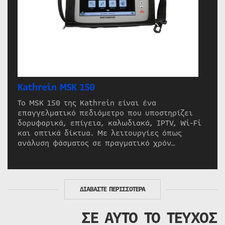
Kathrein MSK 150
Το MSK 150 της Kathrein είναι ένα
επαγγελματικό πεδιόμετρο που υποστηρίζει
δορυφορικά, επίγεια, καλωδιακά, IPTV, Wi-Fi
και οπτικά δίκτυα. Με λειτουργίες όπως
ανάλυση φάσματος σε πραγματικό χρόν…
ΔΙΑΒΑΣΤΕ ΠΕΡΙΣΣΟΤΕΡΑ
ΣΕ ΑΥΤΟ ΤΟ ΤΕΥΧΟΣ