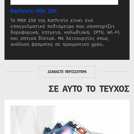
Kathrein MSK 150
Το MSK 150 της Kathrein είναι ένα
επαγγελματικό πεδιόμετρο που υποστηρίζει
δορυφορικά, επίγεια, καλωδιακά, IPTV, Wi-Fi
και οπτικά δίκτυα. Με λειτουργίες όπως
ανάλυση φάσματος σε πραγματικό χρόν…
ΔΙΑΒΑΣΤΕ ΠΕΡΙΣΣΟΤΕΡΑ
ΣΕ ΑΥΤΟ ΤΟ ΤΕΥΧΟΣ