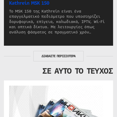
Kathrein MSK 150
Το MSK 150 της Kathrein είναι ένα
επαγγελματικό πεδιόμετρο που υποστηρίζει
δορυφορικά, επίγεια, καλωδιακά, IPTV, Wi-Fi
και οπτικά δίκτυα. Με λειτουργίες όπως
ανάλυση φάσματος σε πραγματικό χρόν…
ΔΙΑΒΑΣΤΕ ΠΕΡΙΣΣΟΤΕΡΑ
ΣΕ ΑΥΤΟ ΤΟ ΤΕΥΧΟΣ