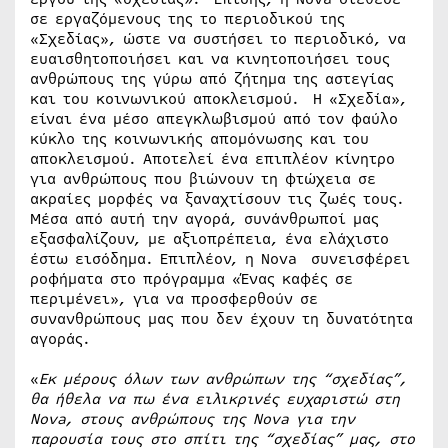
σε εργαζόμενους της το περιοδικού της
«Σχεδίας», ώστε να συστήσει το περιοδικό, να
ευαισθητοποιήσει και να κινητοποιήσει τους
ανθρώπους της γύρω από ζήτημα της αστεγίας
και του κοινωνικού αποκλεισμού. Η «Σχεδία»,
είναι ένα μέσο απεγκλωβισμού από τον φαύλο
κύκλο της κοινωνικής απομόνωσης και του
αποκλεισμού. Αποτελεί ένα επιπλέον κίνητρο
για ανθρώπους που βιώνουν τη φτώχεια σε
ακραίες μορφές να ξαναχτίσουν τις ζωές τους.
Μέσα από αυτή την αγορά, συνάνθρωποί μας
εξασφαλίζουν, με αξιοπρέπεια, ένα ελάχιστο
έστω εισόδημα. Επιπλέον, η Nova συνεισφέρει
ροφήματα στο πρόγραμμα «Ένας καφές σε
περιμένει», για να προσφερθούν σε
συνανθρώπους μας που δεν έχουν τη δυνατότητα
αγοράς.
«
Εκ μέρους όλων των ανθρώπων της “σχεδίας”,
θα ήθελα να πω ένα ειλικρινές ευχαριστώ στη
Nova, στους ανθρώπους της
Nova
για την
παρουσία τους στο σπίτι της “σχεδίας” μας, στο