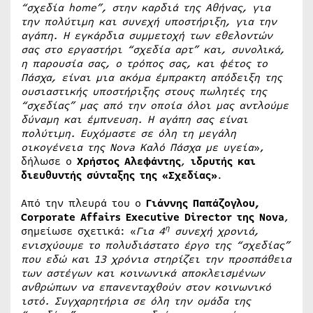
“σχεδία
home
”, στην καρδιά της Αθήνας, για
την πολύτιμη και συνεχή υποστήριξη, για την
αγάπη. Η εγκάρδια συμμετοχή των εθελοντών
σας στο εργαστήρι “σχεδία αρτ” και, συνολικά,
η παρουσία σας, ο τρόπος σας, και φέτος το
Πάσχα, είναι μια ακόμα έμπρακτη απόδειξη της
ουσιαστικής υποστήριξης στους πωλητές της
“σχεδίας” μας από την οποία όλοι μας αντλούμε
δύναμη και έμπνευση. Η αγάπη σας είναι
πολύτιμη. Ευχόμαστε σε όλη τη μεγάλη
οικογένεια της
Nova
Καλό Πάσχα με υγεία
»,
δήλωσε ο
Χρήστος Αλεφάντης
,
ιδρυτής και
διευθυντής σύνταξης της «Σχεδίας»
.
Από την πλευρά του ο
Γιάννης Παπάζογλου,
Corporate Affairs Executive Director της Nova
,
η
σημείωσε σχετικά: «
Για 4
συνεχή χρονιά,
ενισχύουμε το πολυδιάστατο έργο της “σχεδίας”
που εδώ και 13 χρόνια στηρίζει την προσπάθεια
των αστέγων και κοινωνικά αποκλεισμένων
ανθρώπων να επανενταχθούν στον κοινωνικό
ιστό. Συγχαρητήρια σε όλη την ομάδα της