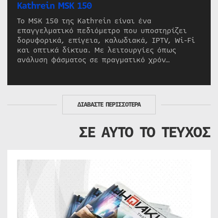
Kathrein MSK 150
Το MSK 150 της Kathrein είναι ένα
επαγγελματικό πεδιόμετρο που υποστηρίζει
δορυφορικά, επίγεια, καλωδιακά, IPTV, Wi-Fi
και οπτικά δίκτυα. Με λειτουργίες όπως
ανάλυση φάσματος σε πραγματικό χρόν…
ΔΙΑΒΑΣΤΕ ΠΕΡΙΣΣΟΤΕΡΑ
ΣΕ ΑΥΤΟ ΤΟ ΤΕΥΧΟΣ