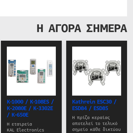
Η ΑΓΟΡΑ ΣΗΜΕΡΑ
K-1000 / K-108ES /
Kathrein ESC30 /
K-2080E / K-3302E
ESD84 / ESD85
/ K-650E
Η πρίζα κεραίας
αποτελεί το τελικό
Η εταιρεία
σημείο κάθε δικτύου
KAL Electronics