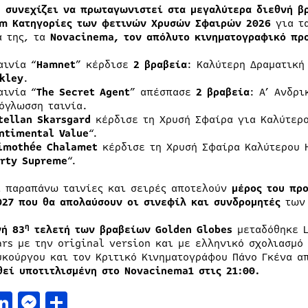
,
συνεχίζει να πρωταγωνιστεί στα μεγαλύτερα διεθνή β
m Κατηγορίες των φετινών Χρυσών Σφαιρών 2026
για τ
α της, τα
Novacinema, τον απόλυτο κινηματογραφικό πρ
αινία “
Hamnet
” κέρδισε
2 βραβεία
: Καλύτερη Δραματική
kley
.
αινία “
The
Secret
Agent
” απέσπασε
2 βραβεία
: Α’ Ανδρ
όγλωσση ταινία.
tellan
Skarsgard
κέρδισε τη Χρυσή Σφαίρα για Καλύτερο
ntimental
Value
“.
imoth
é
e
Chalamet
κέρδισε τη Χρυσή Σφαίρα Καλύτερου 
rty
Supreme
“.
ι παραπάνω ταινίες και σειρές αποτελούν
μέρος του πρ
027 που θα απολαύσουν οι σινεφίλ και συνδρομητές
των 
η
νή 83
τελετή των βραβείων Golden Globes
μεταδόθηκε L
ars με την original version και με ελληνικό σχολιασμό
υκούργου και τον Κριτικό Κινηματογράφου Πάνο Γκένα α
θεί υποτιτλισμένη στο
Novacinema
1 στις 21:00.
acebook
LinkedIn
Messenger
Μοιραστείτε