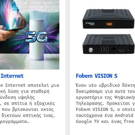
Internet
Fobem VISION S
e Internet αποτελεί μια
Έναν νέο υβριδικό δέκτ
κή λύση για σταθερή
δοκιμάσαμε για αυτό τον
σύνδεση υψηλής
εργαστήριο της Ψηφιακή
, σε σπίτια ή εξοχικές
Τηλεόρασης. Πρόκειται γ
 που βρίσκονται εκτός
Fobem VISION S, ο οποίο
 δικτύων οπτικής ίνας.
ταυτόχρονα ένα Android
προγράμματα…
Google TV και ένας free