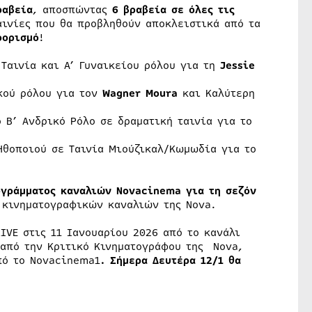
ραβεία
, αποσπώντας
6 βραβεία σε όλες τις
αινίες που θα προβληθούν αποκλειστικά από τα
οορισμό
!
 Ταινία και Α’ Γυναικείου ρόλου για τη
Jessie
ικού ρόλου για τον
Wagner
Moura
και Καλύτερη
 Β’ Ανδρικό Ρόλο σε δραματική ταινία για το
Ηθοποιού σε Ταινία Μιούζικαλ/Κωμωδία για το
ογράμματος καναλιών Novacinema για τη σεζόν
κινηματογραφικών καναλιών της Nova.
IVE στις 11 Ιανουαρίου 2026 από το κανάλι
 από την Κριτικό Kινηματογράφου της Nova,
πό το Novacinema1
. Σήμερα Δευτέρα 12/1 θα