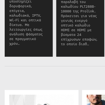
υποστηρίζει
παραλαβή του
δορυφορικά,
καλωδίου PLT288B-
επίγεια,
10000 της Prolink.
καλωδιακά, IPTV,
Πρόκειται για νέας
Wi-Fi και οπτικά
γενιάς ενεργό
δίκτυα. Με
οπτικό καλώδιο
λειτουργίες όπως
HDMI σε HDMI με
ανάλυση φάσματος
βύσματα 24
σε πραγματικό
επίχρυσων επαφών,
χρόν…
το οποίο διαθ…