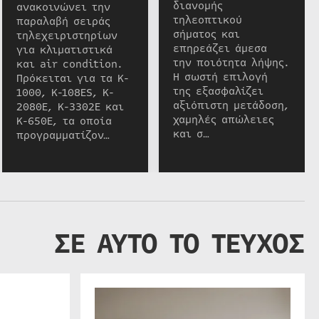
διανομής
ανακοινώνει την
τηλεοπτικού
παραλαβή σειράς
σήματος και
τηλεχειριστηρίων
επηρεάζει άμεσα
για κλιματιστικά
την ποιότητα λήψης.
και air condition.
Η σωστή επιλογή
Πρόκειται για τα K-
της εξασφαλίζει
1000, K-108ES, K-
αξιόπιστη μετάδοση,
2080E, K-3302E και
χαμηλές απώλειες
K-650E, τα οποία
και σ…
προγραμματίζον…
ΣΕ ΑΥΤΟ ΤΟ ΤΕΥΧΟΣ