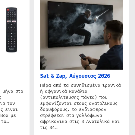
Sat & Zap, Αύγουστος 2026
η
Πέρα από τα συνηθισμένα ιρανικά
 μήνα στο
ή αφγανικά κανάλια
ς
(αντιπολίτευσης πάντα) που
ια τον
εμφανίζονται στους ανατολικούς
ς είναι
δορυφόρους, το ενδιαφέρον
 Box με
στρέφεται στα γαλλόφωνα
 to…
αφρικανικά στις 3 Ανατολικά και
τις 34…