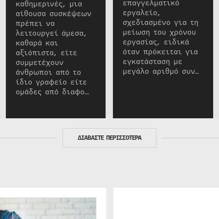
επαγγελματικό
καθημερινές, μια
εργαλείο,
αίθουσα συσκέψεων
σχεδιασμένο για τη
πρέπει να
μείωση του χρόνου
λειτουργεί άμεσα,
εργασίας, ειδικά
καθαρά και
όταν πρόκειται για
αξιόπιστα, είτε
εγκατάσταση με
συμμετέχουν
μεγάλο αριθμό συν…
άνθρωποι από το
ίδιο γραφείο είτε
ομάδες από διαφο…
ΔΙΑΒΑΣΤΕ ΠΕΡΙΣΣΟΤΕΡΑ