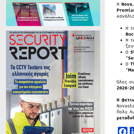
Η
Nova
Premiu
κανάλι
Η τ
Buc
Η τ
ξεν
Ο
S
“
Se
Ο
T
“
Ma
Όλες ο
2026-2
Η φετι
Novast
Πολυ Λ
μεταδο
F