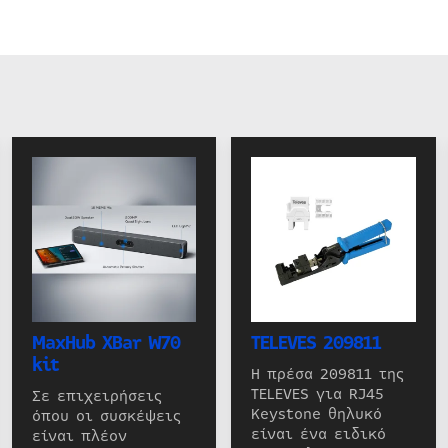
MaxHub XBar W70
TELEVES 209811
kit
Η πρέσα 209811 της
TELEVES για RJ45
Σε επιχειρήσεις
Keystone θηλυκό
όπου οι συσκέψεις
είναι ένα ειδικό
είναι πλέον