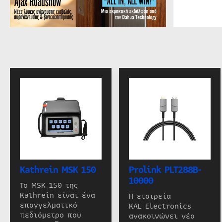
Kathrein MSK 150
Prolink PLT288B-
10000
Το MSK 150 της
Kathrein είναι ένα
Η εταιρεία
επαγγελματικό
KAL Electronics
πεδιόμετρο που
ανακοινώνει νέα