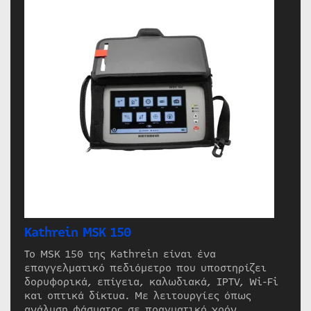
Kathrein MSK 150
Το MSK 150 της Kathrein είναι ένα
επαγγελματικό πεδιόμετρο που υποστηρίζει
δορυφορικά, επίγεια, καλωδιακά, IPTV, Wi-Fi
και οπτικά δίκτυα. Με λειτουργίες όπως
ανάλυση φάσματος σε πραγματικό χρόν…