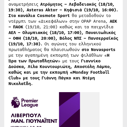
αναμετρήσεις
Ατρόμητος – Λεβαδειακός (18/10,
19:30),
Asteras
Aktor
– Κηφισιά (19/10, 16:00).
Στα κανάλια
Cosmote
Sport
θα μεταδοθούν το
ντέρμπι των «Δικεφάλων» στην OPAP Arena,
AEK
– ΠΑΟΚ
(19/10, 21:00) καθώς και τα παιχνίδια
ΑΕΛ – Ολυμπιακός (18/10, 17:00), Παναιτωλικός
– ΟΦΗ (18/10, 20:00), Βόλος ΝΠΣ – Πανσερραϊκός
(19/10, 17:30).
Οι αγώνες του ελληνικού
πρωταθλήματος θα πλαισιωθούν
στο Novasports
με την αγαπημένη εκπομπή των φιλάθλων «
Η
Ώρα των Πρωταθλητών
» με τους
Γιαννίκο
Δούσκα, Λίλα Κουντουριώτη, Αποστόλη Λάμπο,
καθώς και με την εκπομπή «
Monday
Football
Club
» με τους Γιάννη Πάγκο και Ντέμη
Νικολαΐδη.