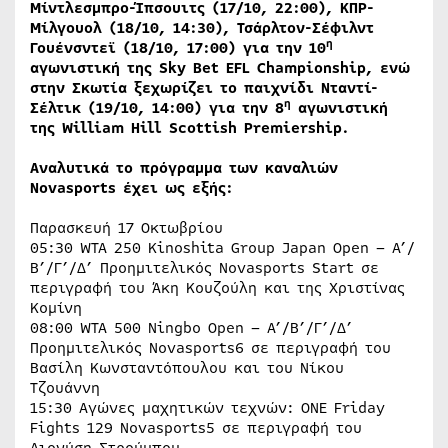
Μίντλεσμπρο-Ίπσουιτς (17/10, 22:00), ΚΠΡ-
Μίλγουολ (18/10, 14:30), Τσάρλτον-Σέφιλντ
η
Γουένσντεϊ (18/10, 17:00) για την 10
αγωνιστική της Sky Bet EFL Championship, ενώ
στην Σκωτία ξεχωρίζει το παιχνίδι Νταντί-
η
Σέλτικ (19/10, 14:00) για την 8
αγωνιστική
της William Hill Scottish Premiership.
Αναλυτικά το πρόγραμμα των καναλιών
Novasports έχει ως εξής:
Παρασκευή 17 Οκτωβρίου
05:30 WTA 250 Kinoshita Group Japan Open – Α’/
Β’/Γ’/Δ’ Προημιτελικός Novasports Start σε
περιγραφή του Άκη Κουζούλη και της Χριστίνας
Κομίνη
08:00 WTA 500 Ningbo Open – Α’/Β’/Γ’/Δ’
Προημιτελικός Novasports6 σε περιγραφή του
Βασίλη Κωνσταντόπουλου και του Νίκου
Τζουάννη
15:30 Αγώνες μαχητικών τεχνών: ONE Friday
Fights 129 Novasports5 σε περιγραφή του
Διονύση Στρούμπου