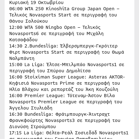
Κυριακή 19 Οκτωβρίου
06:00 WTA 250 Kinoshita Group Japan Open –
Τελικός Novasports Start σε περιγραφή του
Θάνου Σολούκου
12:00 WTA 500 Ningbo Open – Τελικός
Novasports6 σε περιγραφή του Μιχάλη
Κατσαφάδου
14:30 2.Bundesliga: Έλβερσμπεργκ-Γκρόιτερ
Φιρτ Novasports Start σε περιγραφή του Θωμά
Ναλμπάντη
15:00 La Liga: Έλτσε-Μπιλμπάο Novasports1 σε
περιγραφή του Σπύρου Δημολίτσα
16:00 Stoiximan Super League: Asteras AKTOR-
Κηφισιά Novasports Prime σε περιγραφή του
Ηλία Βλάχου και ρεπορτάζ του Άκη Κουζούλη
16:00 Premier League: Τότεναμ-Άστον Βίλα
Novasports Premier League σε περιγραφή του
Άγγελου Στυλιάδη
16:30 Bundesliga: Φράιμπουργκ-Άιντραχτ
Φρανκφούρτης Novasports3 σε περιγραφή του
Διονύση Στρούμπου
17:15 La Liga: Θέλτα-Ρεάλ Σοσιεδάδ Novasports1
σε περιγραφή του Γρηγόρη Παπαβασιλείου