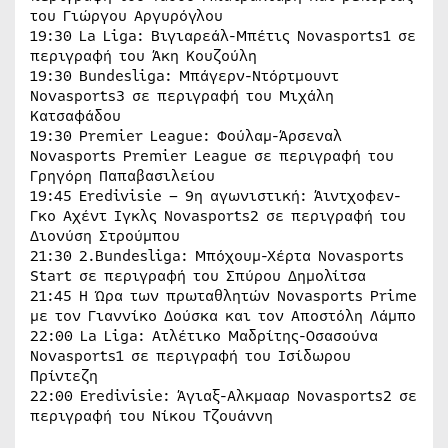
του Γιώργου Αργυρόγλου
19:30 La Liga: Βιγιαρεάλ-Μπέτις Novasports1 σε
περιγραφή του Άκη Κουζούλη
19:30 Bundesliga: Μπάγερν-Ντόρτμουντ
Novasports3 σε περιγραφή του Μιχάλη
Κατσαφάδου
19:30 Premier League: Φούλαμ-Άρσεναλ
Novasports Premier League σε περιγραφή του
Γρηγόρη Παπαβασιλείου
19:45 Eredivisie – 9η αγωνιστική: Άιντχοφεν-
Γκο Αχέντ Ιγκλς Novasports2 σε περιγραφή του
Διονύση Στρούμπου
21:30 2.Bundesliga: Μπόχουμ-Χέρτα Novasports
Start σε περιγραφή του Σπύρου Δημολίτσα
21:45 Η Ώρα των πρωταθλητών Novasports Prime
με τον Γιαννίκο Δούσκα και τον Αποστόλη Λάμπο
22:00 La Liga: Ατλέτικο Μαδρίτης-Οσασούνα
Novasports1 σε περιγραφή του Ισίδωρου
Πρίντεζη
22:00 Eredivisie: Άγιαξ-Αλκμααρ Novasports2 σε
περιγραφή του Νίκου Τζουάννη