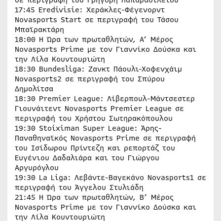
17:45 Eredivisie: Χεράκλες-Φέγενορντ
Novasports Start σε περιγραφή του Τάσου
Μπαϊρακτάρη
18:00 Η Ώρα των πρωταθλητών, Α’ Mέρος
Novasports Prime με τον Γιαννίκο Δούσκα και
την Λίλα Κουντουριώτη
18:30 Bundesliga: Ζανκτ Πάουλι-Χοφενχάιμ
Novasports2 σε περιγραφή του Σπύρου
Δημολίτσα
18:30 Premier League: Λίβερπουλ-Μάντσεστερ
Γιουνάιτεντ Novasports Premier League σε
περιγραφή του Χρήστου Σωτηρακόπουλου
19:30 Stoiximan Super League: Άρης-
Παναθηναϊκός Novasports Prime σε περιγραφή
του Ισίδωρου Πρίντεζη και ρεπορτάζ του
Ευγένιου Δαδαλιάρα και του Γιώργου
Αργυρόγλου
19:30 La Liga: Λεβάντε-Βαγεκάνο Novasports1 σε
περιγραφή του Άγγελου Στυλιάδη
21:45 Η Ώρα των πρωταθλητών, B’ Mέρος
Novasports Prime με τον Γιαννίκο Δούσκα και
την Λίλα Κουντουριώτη