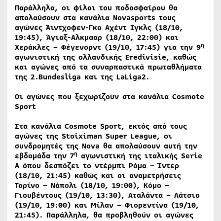
Παράλληλα, οι φίλοι του ποδοσφαίρου θα
απολαύσουν στα κανάλια
Novasports
τους
αγώνες Άιντχοφεν-Γκο Αχέντ Ιγκλς (18/10,
19:45), Άγιαξ-Αλκμααρ (18/10, 22:00) και
η
Χεράκλες – Φέγενορντ (19/10, 17:45) για την 9
αγωνιστική της ολλανδικής
Eredivisie
, καθώς
και αγώνες από τα συναρπαστικά πρωταθλήματα
της 2.
Bundesliga
και της
LaLiga
2.
Οι αγώνες που ξεχωρίζουν στα κανάλια
Cosmote
Sport
Στα κανάλια
Cosmote
Sport
, εκτός από τους
αγώνες της
Stoiximan
Super
League
, οι
συνδρομητές της
Nova
θα απολαύσουν αυτή την
η
εβδομάδα την 7
αγωνιστική της ιταλικής
Serie
A
όπου δεσπόζει το ντέρμπι Ρόμα – Ίντερ
(18/10, 21:45) καθώς και οι αναμετρήσεις
Τορίνο – Νάπολι (18/10, 19:00), Κόμο –
Γιουβέντους (19/10, 13:30), Αταλάντα – Λάτσιο
(19/10, 19:00) και Μίλαν – Φιορεντίνα (19/10,
21:45). Παράλληλα, θα προβληθούν οι αγώνες