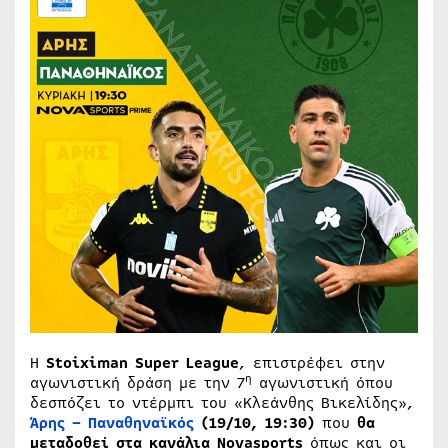
Η
Stoiximan
Super
League
, επιστρέφει στην
η
αγωνιστική δράση με την 7
αγωνιστική όπου
δεσπόζει το ντέρμπι του «Κλεάνθης Βικελίδης»,
Άρης – Παναθηναϊκός
(19/10, 19:30)
που
θα
μεταδοθεί
στα κανάλια
Novasports
όπως και οι