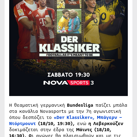
Η θεαματική γερμανική
Bundesliga
παίζει μπάλα
στα κανάλια Novasports με την 7η αγωνιστική
όπου δεσπόζει το
«
Der
Klassiker
», Μπάγερν –
Ντόρτμουντ
(18/10, 19:30),
ενώ
η Λεβερκούζεν
δοκιμάζεται στην έδρα της
Μάιντς (18/10,
16:30).
Ο
ι αγώνες θα πλαισιωθούν και με τις