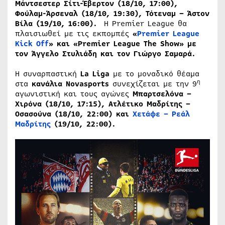
Μάντσεστερ Σίτι-Έβερτον (18/10, 17:00),
Φούλαμ-Άρσεναλ (18/10, 19:30), Τότεναμ – Άστον
Βίλα (19/10, 16:00).
Η Premier League θα
πλαισιωθεί με τις εκπομπές
«
Premier League
Kick Off
» και «Premier League The Show» με
τον Άγγελο Στυλιάδη και τον Γιώργο Σαμαρά.
Η συναρπαστική
La
Liga
με το μοναδικό θέαμα
η
στα
κανάλια
Novasports
συνεχίζεται με την 9
αγωνιστική και τους αγώνες
Μπαρτσελόνα –
Χιρόνα (18/10, 17:15),
Ατλέτικο Μαδρίτης –
Οσασούνα (18/10, 22:00) και
Χετάφε – Ρεάλ
Μαδρίτης
(19/10, 22:00).