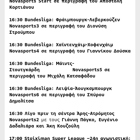
Novasports
Start
σε περιγραφή του Αποστόλη
Κορτιάνου
16:30
Bundesliga
: Φράιμπουργκ-Λεβερκούζεν
Novasports
3
σε περιγραφή του Διονύση
Στρούμπου
16:30
Bundesliga
: Χαϊντενχάιμ-Χοφενχάιμ
Novasports
4
σε περιγραφή του Γιαννίκου Δούσκα
16:30
Bundesliga
: Μάιντς-
Στουτγκάρδη
Novasports
5
σε
περιγραφή του Μιχάλη Κατσαφάδου
16:30
Bundesliga
: Λειψία-Άουγκσμπουργκ
Novasports
6
σε περιγραφή του Σπύρου
Δημολίτσα
16:30 Λίγο πριν τη σέντρα Άρης-Ατρόμητος
Novasports
2
με τους
Γιάννη Πάγκο, Ευγένιο
Δαδαλιάρα και Άκη Κουζούλη
17:00
Stoiximan
Super
League
–24η αγωνιστική: