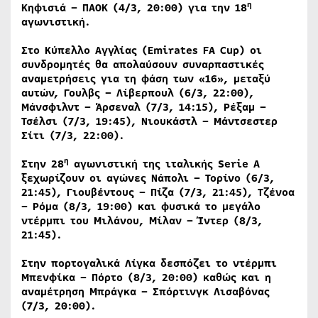
η
Κηφισιά – ΠΑΟΚ (4/3, 20:00) για την 18
αγωνιστική.
Στο Κύπελλο Αγγλίας (
Emirates
FA
Cup
) οι
συνδρομητές θα απολαύσουν συναρπαστικές
αναμετρήσεις για τη φάση των «16», μεταξύ
αυτών, Γουλβς – Λίβερπουλ (6/3, 22:00),
Μάνσφιλντ – Άρσεναλ (7/3, 14:15), Ρέξαμ –
Τσέλσι (7/3, 19:45), Νιουκάστλ – Μάντσεστερ
Σίτι (7/3, 22:00).
η
Στην 28
αγωνιστική της ιταλικής
Serie
A
ξεχωρίζουν οι αγώνες Νάπολι – Τορίνο (6/3,
21:45), Γιουβέντους – Πίζα (7/3, 21:45), Τζένοα
– Ρόμα (8/3, 19:00) και φυσικά το μεγάλο
ντέρμπι του Μιλάνου, Μίλαν – Ίντερ (8/3,
21:45).
Στην πορτογαλικά Λίγκα δεσπόζει το ντέρμπι
Μπενφίκα – Πόρτο (8/3, 20:00) καθώς και η
αναμέτρηση Μπράγκα – Σπόρτινγκ Λισαβόνας
(7/3, 20:00).