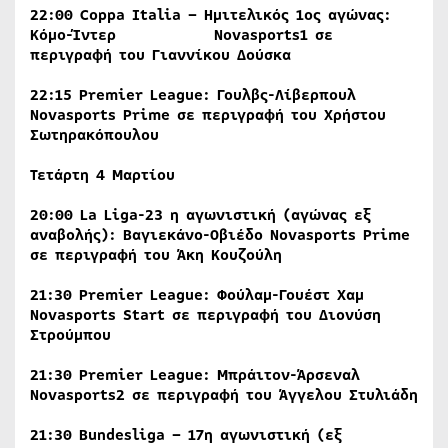
22:00 Coppa Italia – Ημιτελικός 1ος αγώνας:
Κόμο-Ίντερ Novasports1
σε
περιγραφή του Γιαννίκου Δούσκα
22:15
Premier
League
: Γουλβς-Λίβερπουλ
Novasports
Prime
σε περιγραφή του Χρήστου
Σωτηρακόπουλου
Τετάρτη 4 Μαρτίου
20:00 La Liga-23 η αγωνιστική (αγώνας εξ
αναβολής): Βαγιεκάνο-Οβιέδο Novasports Prime
σε περιγραφή του Άκη Κουζούλη
21:30
Premier
League
: Φούλαμ-Γουέστ Χαμ
Novasports
Start
σε περιγραφή του Διονύση
Στρούμπου
21:30
Premier
League
: Μπράιτον-Άρσεναλ
Novasports
2
σε περιγραφή του Άγγελου Στυλιάδη
21:30
Bundesliga
– 17η αγωνιστική (εξ