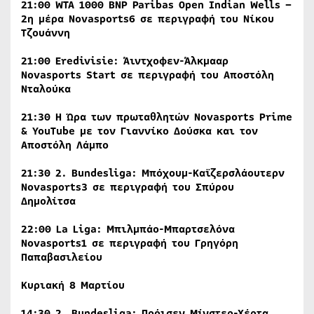
21:00
WTA
1000
BNP
Paribas
Open
Indian
Wells
–
2η μέρα
Novasports
6
σε περιγραφή του Νίκου
Τζουάννη
21:00
Eredivisie
: Άιντχοφεν-Άλκμααρ
Novasports
Start
σε περιγραφή του Αποστόλη
Νταλούκα
21:30 Η Ώρα των πρωταθλητών Novasports Prime
& YouTube με τον Γιαννίκο Δούσκα και τον
Αποστόλη Λάμπο
21:30 2.
Bundesliga
: Μπόχουμ-Καϊζερσλάουτερν
Novasports
3
σε περιγραφή του Σπύρου
Δημολίτσα
22:00 La Liga: Μπιλμπάο-Μπαρτσελόνα
Novasports1
σε περιγραφή του Γρηγόρη
Παπαβασιλείου
Κυριακή 8 Μαρτίου
14:30 2. Bundesliga: Πρόισεν Μίνστερ-Χέρτα