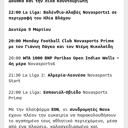
Δούσκα και την Λίλα Κουντουριώτη
22:00 La Liga: Βαλένθια-Αλαβές Novasports1
σε
περιγραφή του Ηλία Βλάχου
Δευτέρα 9 Μαρτίου
20:00
Monday
Football
Club
Novasports
Prime
με τον Γιάννη Πάγκο και τον Ντέμη Νικολαϊδη
20:00
WTA 1000 BNP Paribas Open Indian Wells –
4η μέρα
Novasports6
21:30 La Liga 2:
Αλμερία-Λεονέσα
Novasports
Start
22:00 La Liga:
Εσπανιόλ-Οβιέδο
Novasports
Prime
Με την πλατφόρμα
EON
, οι
συνδρομητές Nova
έχουν πλέον την ευκαιρία να παρακολουθήσουν
το αγαπημένο τους αθλητικό περιεχόμενο, μέσα
από ένα πλούσιο, καλοσχεδιασμένο και