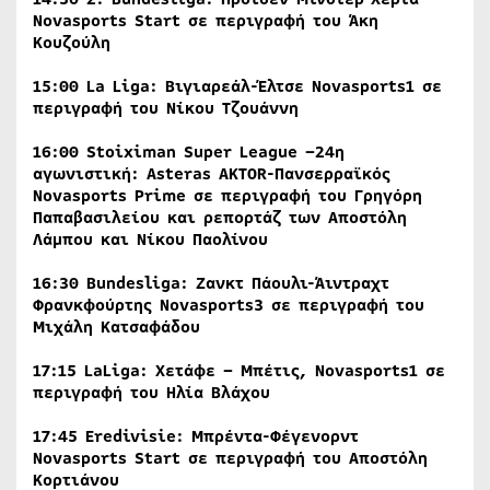
Novasports Start σε περιγραφή του Άκη
Κουζούλη
15:00 La Liga: Βιγιαρεάλ-Έλτσε Novasports1
σε
περιγραφή του Νίκου Τζουάννη
16:00
Stoiximan
Super League –24η
αγωνιστική: Asteras AKTOR-Πανσερραϊκός
Novasports Prime
σε περιγραφή του Γρηγόρη
Παπαβασιλείου και ρεπορτάζ των Αποστόλη
Λάμπου και Νίκου Παολίνου
16:30 Bundesliga: Ζανκτ Πάουλι-Άιντραχτ
Φρανκφούρτης Novasports3
σε περιγραφή του
Μιχάλη Κατσαφάδου
17:15
LaLiga
: Χετάφε – Μπέτις,
Novasports
1 σε
περιγραφή του Ηλία Βλάχου
17:45 Eredivisie: Μπρέντα-Φέγενορντ
Novasports Start
σε περιγραφή του Αποστόλη
Κορτιάνου