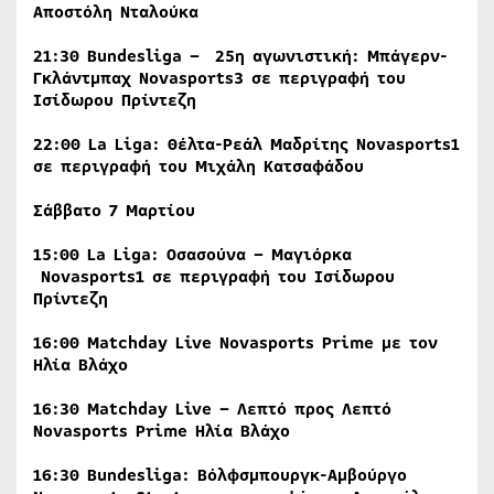
Αποστόλη Νταλούκα
21:30 Bundesliga – 25η αγωνιστική: Μπάγερν-
Γκλάντμπαχ Novasports3
σε περιγραφή του
Ισίδωρου Πρίντεζη
22:00
La
Liga
: Θέλτα-Ρεάλ Μαδρίτης Novasports1
σε περιγραφή του Μιχάλη Κατσαφάδου
Σάββατο 7 Μαρτίου
15:00
La
Liga
: Οσασούνα – Μαγιόρκα
Novasports
1 σε περιγραφή του Ισίδωρου
Πρίντεζη
16:00 Matchday Live Novasports Prime
με
τον
Ηλία
Βλάχο
16:30 Matchday Live –
Λεπτό
προς
Λεπτό
Novasports Prime
Ηλία
Βλάχο
16:30
Bundesliga
: Βόλφσμπουργκ-Αμβούργο