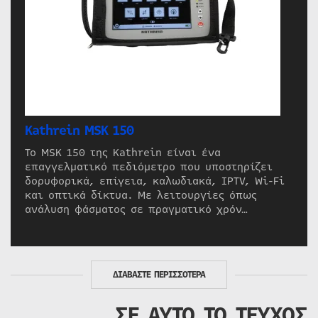
Kathrein MSK 150
Το MSK 150 της Kathrein είναι ένα
επαγγελματικό πεδιόμετρο που υποστηρίζει
δορυφορικά, επίγεια, καλωδιακά, IPTV, Wi-Fi
και οπτικά δίκτυα. Με λειτουργίες όπως
ανάλυση φάσματος σε πραγματικό χρόν…
ΔΙΑΒΑΣΤΕ ΠΕΡΙΣΣΟΤΕΡΑ
ΣΕ ΑΥΤΟ ΤΟ ΤΕΥΧΟΣ