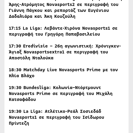
Άρης-Ατρόμητος
Novasports
2 σε περιγραφή του
Γιάννη Πάγκου και ρεπορτάζ των Ευγένιου
Δαδαλιάρα και Άκη Κουζούλη
17:15
La
Liga
: Λεβάντε-Χιρόνα
Novasports
1
σε
περιγραφή του Γρηγόρη Παπαβασιλείου
17:30 Eredivisie – 26η αγωνιστική: Χρόνιγκεν-
Άγιαξ Novasportsextra1
σε περιγραφή του
Αποστόλη Νταλούκα
18:30 Matchday Live Novasports Prime
με
τον
Ηλία
Βλάχο
19:30 Bundesliga:
Κολωνία
–
Ντόρτμουντ
Novasports Prime
σε
περιγραφή
του
Μιχάλη
Κατσαφάδου
19:30
La
Liga
: Ατλέτικο-Ρεάλ Σοσιεδάδ
Novasports
1
σε περιγραφή του Ισίδωρου
Πρίντεζη