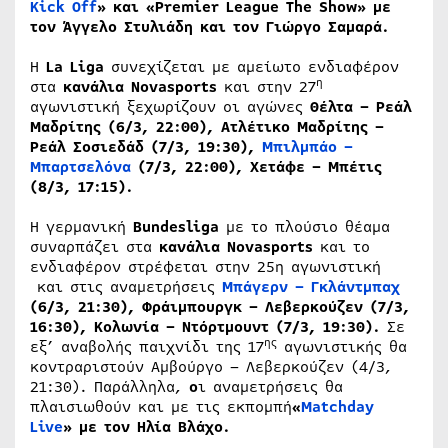
Kick Off
» και «Premier League The Show» με
τον Άγγελο Στυλιάδη και τον Γιώργο Σαμαρά.
Η
La
Liga
συνεχίζεται με αμείωτο ενδιαφέρον
η
στα
κανάλια
Novasports
και στην 27
αγωνιστική ξεχωρίζουν οι αγώνες
Θέλτα – Ρεάλ
Μαδρίτης (6/3, 22:00), Ατλέτικο Μαδρίτης –
Ρεάλ Σοσιεδάδ (7/3, 19:30),
Μπιλμπάο –
Μπαρτσελόνα
(7/3, 22:00), Χετάφε – Μπέτις
(8/3, 17:15).
Η γερμανική
Bundesliga
με το πλούσιο θέαμα
συναρπάζει στα
κανάλια Novasports
και το
ενδιαφέρον στρέφεται στην 25η αγωνιστική
και στις αναμετρήσεις
Μπάγερν – Γκλάντμπαχ
(6/3, 21:30), Φράιμπουργκ – Λεβερκούζεν (7/3,
16:30), Κολωνία – Ντόρτμουντ (7/3, 19:30).
Σε
ης
εξ’ αναβολής παιχνίδι της 17
αγωνιστικής θα
κοντραριστούν Αμβούργο – Λεβερκούζεν (4/3,
21:30). Παράλληλα,
ο
ι αναμετρήσεις θα
πλαισιωθούν και με τις εκπομπή
«
Matchday
Live
» με τον Ηλία Βλάχο.