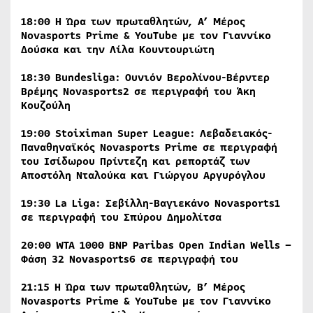
18:00 Η Ώρα των πρωταθλητών, Α’ Μέρος
Novasports
Prime
&
YouTube
με τον Γιαννίκο
Δούσκα και την Λίλα Κουντουριώτη
18:30
Bundesliga
: Ουνιόν Βερολίνου-Βέρντερ
Βρέμης
Novasports
2
σε περιγραφή του Άκη
Κουζούλη
19:00
Stoiximan
Super
League
: Λεβαδειακός-
Παναθηναϊκός
Novasports
Prime
σε περιγραφή
του Ισίδωρου Πρίντεζη και ρεπορτάζ των
Αποστόλη Νταλούκα και Γιώργου Αργυρόγλου
19:30
La
Liga
: Σεβίλλη-Βαγιεκάνο
Novasports
1
σε περιγραφή του Σπύρου Δημολίτσα
20:00
WTA
1000
BNP
Paribas
Open
Indian
Wells
–
Φάση 32
Novasports
6
σε περιγραφή του
21:15 Η Ώρα των πρωταθλητών,
B
’
M
έρος
Novasports
Prime
&
YouTube
με τον Γιαννίκο