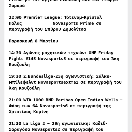
Σαμαρά
22:00
Premier
League
: Τότεναμ-Κρίσταλ
Πάλας
Novasports
Prime
σε
περιγραφή του Σπύρου Δημολίτσα
Παρασκευή 6 Μαρτίου
14:30 Αγώνες μαχητικών τεχνών:
ONE
Friday
Fights
#145
Novasports
5 σε περιγραφή του Άκη
Κουζούλη
19:30 2.
Bundesliga
-25η αγωνιστική: Σάλκε-
Μπίλεφελντ
Novasportsextra
1
σε περιγραφή του
Άκη Κουζούλη
21:00
WTA
1000
BNP
Paribas
Open
Indian
Wells
–
Φάση των 64
Novasports
6
σε περιγραφή της
Χριστίνας Κομίνη
21:30
La
Liga
2 – 29η αγωνιστική: Κάδιθ-
Σαραγόσα
Novasports
2
σε περιγραφή του