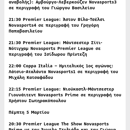
αναβολής): Αμβούργο-Λεβερκούζεν
Novasports
3
σε περιγραφή του Γιώργου Βασιλείου
21:30
Premier
League
: Άστον Βίλα-Τσέλσι
Novasports
4
σε περιγραφή του Γρηγόρη
Παπαβασιλείου
21:30
Premier
League
: Μάντσεστερ Σίτι-
Νότιγχαμ
Novasports
Premier
League
σε
περιγραφή του Ισίδωρου Πρίντεζη
22:00 Coppa Italia – Ημιτελικός 1ος αγώνας:
Λάτσιο-Αταλάντα Novasports1
σε περιγραφή του
Μιχάλη Κατσαφάδου
22:15
Premier
League
: Νιούκαστλ-Μάντσεστερ
Γιουνάιτεντ
Novasports
Prime
σε περιγραφή του
Χρήστου Σωτηρακόπουλου
Πέμπτη 5 Μαρτίου
20:30
Premier
League
The
Show
Novasports
Prime
με τον Άγγελο Στυλιάδη και τον Γιώργο