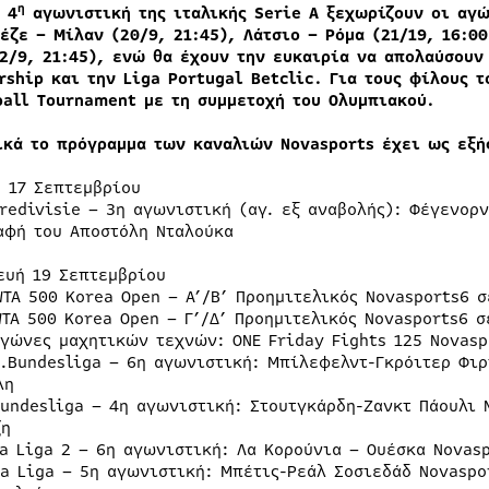
η
 4
αγωνιστική της ιταλικής
Serie
A
ξεχωρίζουν οι αγώ
έζε – Μίλαν (20/9, 21:45), Λάτσιο – Ρόμα (21/19, 16:00
22/9, 21:45), ενώ θα έχουν την ευκαιρία να απολαύσου
rship
και την
Liga
Portugal
Betclic
. Για τους φίλους τ
ball Tourname
nt
με τη συμμετοχή του Ολυμπιακού.
ικά το πρόγραμμα των καναλιών Novasports έχει ως εξή
η 17 Σεπτεμβρίου
Eredivisie – 3η αγωνιστική (αγ. εξ αναβολής): Φέγενορ
αφή του Αποστόλη Νταλούκα
ευή 19 Σεπτεμβρίου
WTA 500 Korea Open – Α’/Β’ Προημιτελικός Novasports6 
WTA 500 Korea Open – Γ’/Δ’ Προημιτελικός Novasports6 
Αγώνες μαχητικών τεχνών: ONE Friday Fights 125 Novasp
2.Bundesliga – 6η αγωνιστική: Μπίλεφελντ-Γκρόιτερ Φι
λη
Bundesliga – 4η αγωνιστική: Στουτγκάρδη-Ζανκτ Πάουλι 
ζη
La Liga 2 – 6η αγωνιστική: Λα Κορούνια – Ουέσκα Novas
La Liga – 5η αγωνιστική: Μπέτις-Ρεάλ Σοσιεδάδ Novasp