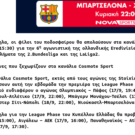
ηλα, οι φίλοι του ποδοσφαίρου θα απολαύσουν στα καν
η
15:30) για την 6
αγωνιστική της ολλανδικής
Eredivisi
λήματα της 2.
Bundesliga
και της
LaLiga
2.
νες που ξεχωρίζουν στα κανάλια
Cosmote
Sport
νάλια
Cosmote
Sport
, εκτός από τους αγώνες της
Stoixi
σουν αυτή την εβδομάδα την πρεμιέρα της
League
Phase
κό ενδιαφέρον ο αγώνας Ολυμπιακός – Πάφος (17/9, 19:
ουλ-Ατλέτικο (17/9, 22:00), Μπάγερν Μονάχου-Τσέλσι (17
στερ Σίτι-Νάπολι (18/9, 22:00), Νιούκαστλ-Μπαρτσελόνα
ηλα για την
League
Phase
του Κυπέλλου Ελλάδας θα προβ
15:00), Αιγάλεω – ΑΕΚ (17/9, 16:00), Παναθηναϊκός – At
7/9, 17:30).