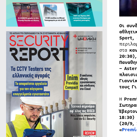
Οι συν
αθλητι
Sport,
περιλα
στα
κα
20:30)
Παναθη
– Aster
πλαισι
Γιαννί
τους Γ
H
Prem
Σωτηρα
Έβερτο
18:30)
(20/9, 
«
Premi