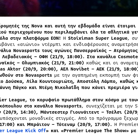
δρομητές της Nova και αυτή την εβδομάδα είναι έτοιμο
κού περιεχομένου που περιλαμβάνει όλα τα αθλητικά γε
 όλα στην πλατφόρμα EON!
Η
Stoiximan
Super
League
, συ
μβάνει «αιώνιο» ντέρμπι και ενδιαφέρουσες αναμετρήσ
νάλια
Novasports
τους αγώνες Πανσερραϊκός – Ατρόμητος
, Λεβαδειακός – ΟΦΗ (21/9, 18:00). Στα κανάλια
Cosmote
ναϊκός – Ολυμπιακός (21/9, 21:00)
καθώς και οι αναμετ
as Aktor (20/9, 20:00), ΑΕΛ Novibet – ΑΕΚ (21/9, 18:00
ωθούν στο Novasports
με την αγαπημένη εκπομπή των φ
κο Δούσκα, Λίλα Κουντουριώτη, Αποστόλη Λάμπο, καθώς 
ιάννη Πάγκο και Ντέμη Νικολαΐδη που κάνει πρεμιέρα γι
ier
League
, το κορυφαίο πρωτάθλημα στον κόσμο με του
κόπουλου στα κανάλια
Novasports
, συνεχίζεται με την 5
ν (20/9, 14:30), Μάντσεστερ Γιουνάιτεντ – Τσέλσι (20/
υπόσχονται μοναδικές στιγμές. Από το πρόγραμμα ξεχω
17:00) και Μπράιτον – Τότεναμ (20/9, 17:00).
Η Premier
er League Kick Off
» και «Premier League The Show» με