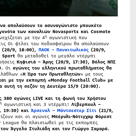
ι να απολαύσουν το ασυναγώνιστο μπουκέτο
γονότα των καναλιών Novasports και Cosmote
η
νεχίζεται με την 4
αγωνιστική που
εις Οι φίλοι του ποδοσφαίρου θα απολαύσουν
 (20/9, 18:00),
ΠΑΟΚ – Παναιτωλικός
(20/9,
Sport
θα μεταδοθεί το μεγάλο ντέρμπι
ρήσεις
Κηφισιά – Άρης (20/9, 17:30), Βόλος ΝΠΣ
).
Οι
αγώνες του ελληνικού πρωταθλήματος θα
ιλάθλων «
Η Ώρα των Πρωταθλητών
» με τους
και με την εκπομπή «
Monday
Football
Club
» με
α αυτή τη σεζόν τη Δευτέρα 15/9 (20:00).
ς 380 αγώνες LIVE και τη φωνή του Χρήστου
η
αγωνιστική και 3 ντέρμπι!
Λίβερπουλ –
9, 19:30) και
Άρσεναλ – Μάντσεστερ Σίτι
(21/9,
ρίζουν και οι αγώνες
Μπέρνλι-Νότιγχαμ Φόρεστ
 League θα πλαισιωθεί με τις εκπομπές
 τον Άγγελο Στυλιάδη και τον Γιώργο Σαμαρά.