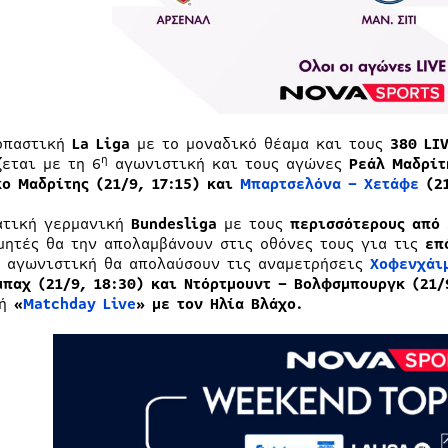
ρπαστική
La
Liga
με το μοναδικό θέαμα και τους
380 LI
η
ζεται με τη 6
αγωνιστική και τους αγώνες
Ρεάλ Μαδρίτ
κο Μαδρίτης (21/9, 17:15) και
Μπαρτσελόνα – Χετάφε
(21
ατική γερμανική
Bundesliga
με τους
περισσότερους από 
μητές θα την απολαμβάνουν στις οθόνες τους για τις
επ
αγωνιστική θα απολαύσουν τις αναμετρήσεις
Χοφενχάι
μπαχ (21/9, 18:30) και Ντόρτμουντ – Βολφσμπουργκ (21/
ή
«
Matchday Live
» με τον Ηλία Βλάχο.