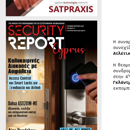
Η συνα
συνεχί
Ατλέτι
Η θεαμ
συνδρο
η
στην 4
Γκλάντ
εκπομπ