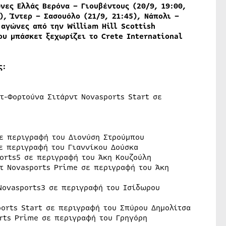
νες Ελλάς Βερόνα – Γιουβέντους (20/9, 19:00,
), Ίντερ – Σασουόλο (21/9, 21:45), Νάπολι –
ν αγώνες από την
William
Hill
Scottish
ου μπάσκετ ξεχωρίζει το Crete International
ς:
ντ-Φορτούνα Σιτάρντ Novasports Start σε
σε περιγραφή του Διονύση Στρούμπου
σε περιγραφή του Γιαννίκου Δούσκα
orts5 σε περιγραφή του Άκη Κουζούλη
ρτ Novasports Prime σε περιγραφή του Άκη
Novasports3 σε περιγραφή του Ισίδωρου
ports Start σε περιγραφή του Σπύρου Δημολίτσα
orts Prime σε περιγραφή του Γρηγόρη