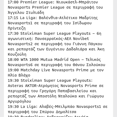
17:00 Premier League: Νιουκάστλ-Μπράιτον
Novasports Premier League σε περιγραφή του
Άγγελου Στυλιάδη
17:15 La Liga: Βαλένθια-Ατλέτικο Μαδρίτης
Novasports1 σε περιγραφή του Ισίδωρου
Πρίντεζη
17:30 Stoiximan Super League Playouts – 6η
αγωνιστική: Πανσερραϊκός-ΑΕΛ Novibet
Novasports2 σε περιγραφή του Γιάννη Πάγκου
και ρεπορτάζ των Ευγένιου Δαδαλιάρα και Άκη
Κουζούλη
18:00 WTA 1000 Mutua Madrid Open – Τελικός
Novasports6 σε περιγραφή του Θάνου Σολούκου
19:00 Matchday Live Novasports Prime με τον
Ηλία Βλάχο
19:30 Stoiximan Super League Playouts:
Asteras AKTOR-Ατρόμητος Novasports Prime σε
περιγραφή του Γρηγόρη Παπαβασιλείου και
ρεπορτάζ των Αποστόλη Νταλούκα και Γιώργου
Αργυρόγλου
19:30 La Liga: Αλαβές-Μπιλμπάο Novasports1 σε
περιγραφή του Σπύρου Δημολίτσα