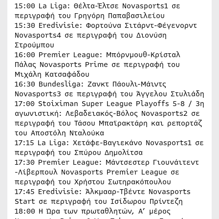
15:00 La Liga: Θέλτα-Έλτσε Novasports1 σε
περιγραφή του Γρηγόρη Παπαβασιλείου
15:30 Eredivisie: Φορτούνα Σιτάρντ-Φέγενορντ
Novasports4 σε περιγραφή του Διονύση
Στρούμπου
16:00 Premier League: Μπόρνμουθ-Κρίσταλ
Πάλας Novasports Prime σε περιγραφή του
Μιχάλη Κατσαφάδου
16:30 Bundesliga: Ζανκτ Πάουλι-Μάιντς
Novasports3 σε περιγραφή του Άγγελου Στυλιάδη
17:00 Stoiximan Super League Playoffs 5-8 / 3η
αγωνιστική: Λεβαδειακός-Βόλος Novasports2 σε
περιγραφή του Τάσου Μπαϊρακτάρη και ρεπορτάζ
του Αποστόλη Νταλούκα
17:15 La Liga: Χετάφε-Βαγιεκάνο Novasports1 σε
περιγραφή του Σπύρου Δημολίτσα
17:30 Premier League: Μάντσεστερ Γιουνάιτεντ
-Λίβερπουλ Novasports Premier League σε
περιγραφή του Χρήστου Σωτηρακόπουλου
17:45 Eredivisie: Άλκμααρ-Τβέντε Novasports
Start σε περιγραφή του Ισίδωρου Πρίντεζη
18:00 Η Ώρα των πρωταθλητών, Α’ μέρος