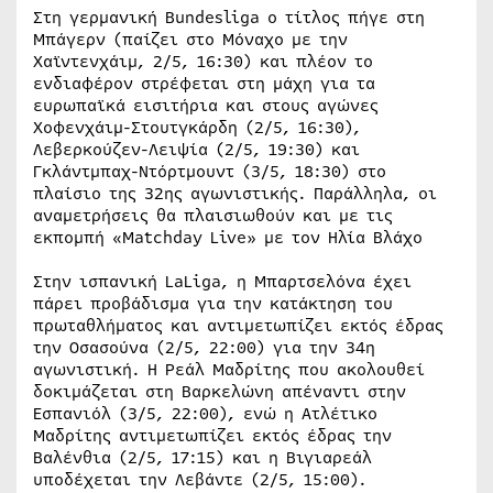
Στη γερμανική Bundesliga ο τίτλος πήγε στη
Μπάγερν (παίζει στο Μόναχο με την
Χαϊντενχάιμ, 2/5, 16:30) και πλέον το
ενδιαφέρον στρέφεται στη μάχη για τα
ευρωπαϊκά εισιτήρια και στους αγώνες
Χοφενχάιμ-Στουτγκάρδη (2/5, 16:30),
Λεβερκούζεν-Λειψία (2/5, 19:30) και
Γκλάντμπαχ-Ντόρτμουντ (3/5, 18:30) στο
πλαίσιο της 32ης αγωνιστικής. Παράλληλα, οι
αναμετρήσεις θα πλαισιωθούν και με τις
εκπομπή «Matchday Live» με τον Ηλία Βλάχο
Στην ισπανική LaLiga, η Μπαρτσελόνα έχει
πάρει προβάδισμα για την κατάκτηση του
πρωταθλήματος και αντιμετωπίζει εκτός έδρας
την Οσασούνα (2/5, 22:00) για την 34η
αγωνιστική. Η Ρεάλ Μαδρίτης που ακολουθεί
δοκιμάζεται στη Βαρκελώνη απέναντι στην
Εσπανιόλ (3/5, 22:00), ενώ η Ατλέτικο
Μαδρίτης αντιμετωπίζει εκτός έδρας την
Βαλένθια (2/5, 17:15) και η Βιγιαρεάλ
υποδέχεται την Λεβάντε (2/5, 15:00).