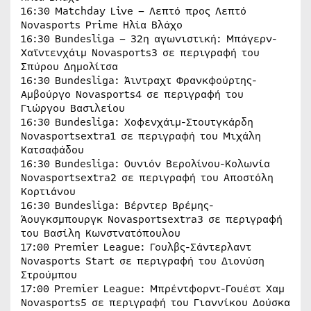
16:30 Matchday Live – Λεπτό προς Λεπτό
Novasports Prime Ηλία Βλάχο
16:30 Bundesliga – 32η αγωνιστική: Μπάγερν-
Χαϊντενχάιμ Novasports3 σε περιγραφή του
Σπύρου Δημολίτσα
16:30 Bundesliga: Άιντραχτ Φρανκφούρτης-
Αμβούργο Novasports4 σε περιγραφή του
Γιώργου Βασιλείου
16:30 Bundesliga: Χοφενχάιμ-Στουτγκάρδη
Novasportsextra1 σε περιγραφή του Μιχάλη
Κατσαφάδου
16:30 Bundesliga: Ουνιόν Βερολίνου-Κολωνία
Novasportsextra2 σε περιγραφή του Αποστόλη
Κορτιάνου
16:30 Bundesliga: Βέρντερ Βρέμης-
Άουγκσμπουργκ Novasportsextra3 σε περιγραφή
του Βασίλη Κωνστνατόπουλου
17:00 Premier League: Γουλβς-Σάντερλαντ
Novasports Start σε περιγραφή του Διονύση
Στρούμπου
17:00 Premier League: Μπρέντφορντ-Γουέστ Χαμ
Novasports5 σε περιγραφή του Γιαννίκου Δούσκα