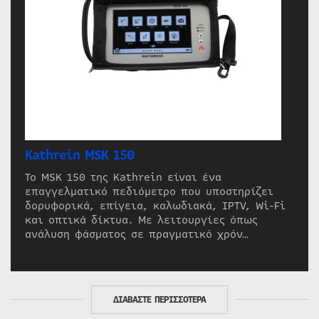
Kathrein MSK 150
Το MSK 150 της Kathrein είναι ένα
επαγγελματικό πεδιόμετρο που υποστηρίζει
δορυφορικά, επίγεια, καλωδιακά, IPTV, Wi-Fi
και οπτικά δίκτυα. Με λειτουργίες όπως
ανάλυση φάσματος σε πραγματικό χρόν…
ΔΙΑΒΑΣΤΕ ΠΕΡΙΣΣΟΤΕΡΑ