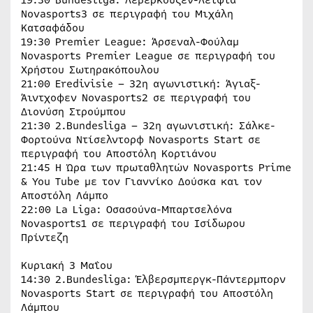
19:30 Bundesliga: Λεβερκούζεν-Λειψία
Novasports3 σε περιγραφή του Μιχάλη
Κατσαφάδου
19:30 Premier League: Άρσεναλ-Φούλαμ
Novasports Premier League σε περιγραφή του
Χρήστου Σωτηρακόπουλου
21:00 Eredivisie – 32η αγωνιστική: Άγιαξ-
Άιντχοφεν Novasports2 σε περιγραφή του
Διονύση Στρούμπου
21:30 2.Bundesliga – 32η αγωνιστική: Σάλκε-
Φορτούνα Ντίσελντορφ Novasports Start σε
περιγραφή του Αποστόλη Κορτιάνου
21:45 Η Ώρα των πρωταθλητών Novasports Prime
& You Tube με τον Γιαννίκο Δούσκα και τον
Αποστόλη Λάμπο
22:00 La Liga: Οσασούνα-Μπαρτσελόνα
Novasports1 σε περιγραφή του Ισίδωρου
Πρίντεζη
Κυριακή 3 Μαΐου
14:30 2.Bundesliga: Έλβερσμπεργκ-Πάντερμπορν
Novasports Start σε περιγραφή του Αποστόλη
Λάμπου