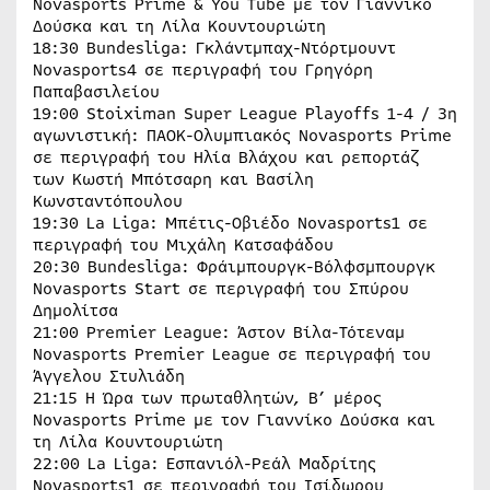
Novasports Prime & You Tube με τον Γιαννίκο
Δούσκα και τη Λίλα Κουντουριώτη
18:30 Bundesliga: Γκλάντμπαχ-Ντόρτμουντ
Novasports4 σε περιγραφή του Γρηγόρη
Παπαβασιλείου
19:00 Stoiximan Super League Playoffs 1-4 / 3η
αγωνιστική: ΠΑΟΚ-Ολυμπιακός Novasports Prime
σε περιγραφή του Ηλία Βλάχου και ρεπορτάζ
των Κωστή Μπότσαρη και Βασίλη
Κωνσταντόπουλου
19:30 La Liga: Μπέτις-Οβιέδο Novasports1 σε
περιγραφή του Μιχάλη Κατσαφάδου
20:30 Bundesliga: Φράιμπουργκ-Βόλφσμπουργκ
Novasports Start σε περιγραφή του Σπύρου
Δημολίτσα
21:00 Premier League: Άστον Βίλα-Τότεναμ
Novasports Premier League σε περιγραφή του
Άγγελου Στυλιάδη
21:15 H Ώρα των πρωταθλητών, Β’ μέρος
Novasports Prime με τον Γιαννίκο Δούσκα και
τη Λίλα Κουντουριώτη
22:00 La Liga: Εσπανιόλ-Ρεάλ Μαδρίτης
Novasports1 σε περιγραφή του Ισίδωρου