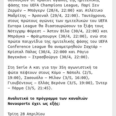
δεσπόζουν οι πρώτοι αγώνες της ημιτελικής
φάσης του UEFA Champions League, Παρί Σεν
Ζερμέν – Μπάγερν (28/4, 22:00) και Ατλέτικο
Μαδρίτης – Άρσεναλ (29/4, 22:00). Ταυτόχρονα,
στους πρώτους αγώνες των ημιτελικών του UEFA
Europa League θα διασταυρώσουν τα ξίφη τους
Νότιγχαμ Φόρεστ – Άστον Βίλα (30/4, 22:00) και
Μπράγκα – Φράιμπουργκ (30/4, 22:00), ενώ στα
πρώτα παιχνίδια της ημιτελικής φάσης του UEFA
Conference League θα αναμετρηθούν Σαχτάρ –
Κρίσταλ Πάλας (30/4, 22:000 και Ράγιο
Βαγεκάνο – Στρασβούργο (30/4, 22:00).
Στη Serie A και για την 35η αγωνιστική τα
φώτα πέφτουν στους Κόμο – Νάπολι (2/5,
19:00), Σασουόλο – Μίλαν (3/5, 16:00),
Γιουβέντους – Ελλάς Βερόνα (3/5, 19:00), Ίντερ
– Πάρμα (3/5, 21:45).
Αναλυτικά το πρόγραμμα των καναλιών
Novasports έχει ως εξής:
Τρίτη 28 Απριλίου