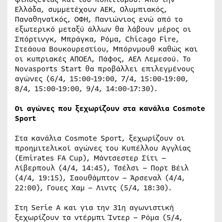
Ελλάδα, συμμετέχουν ΑΕΚ, Ολυμπιακός,
Παναθηναϊκός, ΟΦΗ, Πανιώνιος ενώ από το
εξωτερικό μεταξύ άλλων θα λάβουν μέρος οι
Σπόρτινγκ, Μπράγκα, Ρόμα, Chicago Fire,
Στεάουα Βουκουρεστίου, Μπόρνμουθ καθώς και
οι κυπριακές ΑΠΟΕΛ, Πάφος, ΑΕΛ Λεμεσού. Το
Novasports Start θα προβάλλει επιλεγμένους
αγώνες (6/4, 15:00-19:00, 7/4, 15:00-19:00,
8/4, 15:00-19:00, 9/4, 14:00-17:30).
Οι αγώνες που ξεχωρίζουν στα κανάλια Cosmote
Sport
Στα κανάλια Cosmote Sport, ξεχωρίζουν οι
προημιτελικοί αγώνες του Κυπέλλου Αγγλίας
(Emirates FA Cup), Mάντσεστερ Σίτι –
Λίβερπουλ (4/4, 14:45), Τσέλσι – Πορτ Βέιλ
(4/4, 19:15), Σαουθάμπτον – Άρσεναλ (4/4,
22:00), Γουες Χαμ – Λιντς (5/4, 18:30).
Στη Serie A και για την 31η αγωνιστική
ξεχωρίζουν τα ντέρμπι Ίντερ – Ρόμα (5/4,