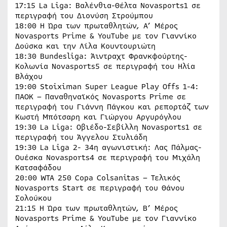
17:15 La Liga: Βαλένθια-Θέλτα Novasports1 σε
περιγραφή του Διονύση Στρούμπου
18:00 Η Ώρα των πρωταθλητών, Α’ Μέρος
Novasports Prime & YouTube με τον Γιαννίκο
Δούσκα και την Λίλα Κουντουριώτη
18:30 Bundesliga: Άιντραχτ Φρανκφούρτης-
Κολωνία Novasports5 σε περιγραφή του Ηλία
Βλάχου
19:00 Stoiximan Super League Play Offs 1-4:
ΠΑΟΚ – Παναθηναϊκός Novasports Prime σε
περιγραφή του Γιάννη Πάγκου και ρεπορτάζ των
Κωστή Μπότσαρη και Γιώργου Αργυρόγλου
19:30 La Liga: Οβιέδο-Σεβίλλη Novasports1 σε
περιγραφή του Άγγελου Στυλιάδη
19:30 La Liga 2- 34η αγωνιστική: Λας Πάλμας-
Ουέσκα Novasports4 σε περιγραφή του Μιχάλη
Κατσαφάδου
20:00 WTA 250 Copa Colsanitas – Τελικός
Novasports Start σε περιγραφή του Θάνου
Σολούκου
21:15 Η Ώρα των πρωταθλητών, B’ Mέρος
Novasports Prime & YouTube με τον Γιαννίκο