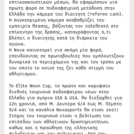
οπτικοακουστικών μέσων, θα εφαρμόσουν για
πρώτη φορά σε ποδοσφαιρική μετάδοση στην
Ελλάδα την κάμερα του διαιτητή (referee cam).
Η συγκεκριμένη κάμερα αναβαθμίζει την
εμπειρία θέασης, βάζοντας τον τηλεθεατή στο
επίκεντρο της δράσης, καταγράφοντας ό,τι
βλέπει ο διαιτητής κατά τη διάρκεια του
αγώνα.
Η Nova καινοτομεί για ακόμη μία φορά,
επενδύοντας σε πρωτοβουλίες που εμπλουτίζουν
δυναμικά το περιεχόμενο της και τον τρόπο με
τον οποίο το κοινό της ζει κάθε στιγμή του
αθλητισμού.
Το Elite Neon Cup, το πρώτο και κορυφαίο
διεθνές τουρνουά ποδοσφαίρου νέων στην
Ελλάδα για αγόρια U16 & U14, θα διεξαχθεί για
12η χρονιά, από Μ. Δευτέρα 6/4 έως Μ. Πέμπτη
9/4 και τα κανάλια Novasports θα είναι εκεί!
Στόχος του τουρνουά είναι η βελτίωση του
επιπέδου των αθλητικών δραστηριοτήτων,
καθώς και η προώθηση της ελληνικής
φιλοξενίας και του πολιτισμού. Από την