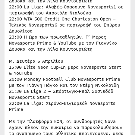
Δούσκα και την Λίλα Κουντουριώτη
22:00 La Liga: Αλαβές-Οσασούνα Novasports1 σε
περιγραφή του Αποστόλη Νταλούκα
22:00 WTA 500 Credit One Charleston Open –
Τελικός Novasports6 σε περιγραφή του Σπύρου
Δημολίτσα
23:00 Η Ώρα των πρωταθλητών, Γ’ Mέρος
Novasports Prime & YouTube με τον Γιαννίκο
Δούσκα και την Λίλα Κουντουριώτη
M. Δευτέρα 6 Απριλίου
15:00 Elite Neon Cup-1η μέρα Novasports Start
& YouTube
20:00 Monday Football Club Novasports Prime
με τον Γιάννη Πάγκο και τον Ντέμη Νικολαϊδη
21:30 La Liga 2 – Σπόρτινγκ-Ρεάλ Σοσιεδάδ
Novasports Start
22:00 La Liga: Χιρόνα-Βιγιαρεάλ Novasports
Prime
Με την πλατφόρμα EON, οι συνδρομητές Nova
έχουν πλέον την ευκαιρία να παρακολουθήσουν
το αγαπημένο τους αθλητικό περιεχόμενο, μέσα