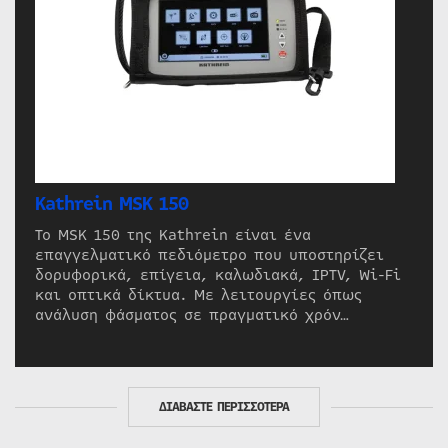
Kathrein MSK 150
Το MSK 150 της Kathrein είναι ένα
επαγγελματικό πεδιόμετρο που υποστηρίζει
δορυφορικά, επίγεια, καλωδιακά, IPTV, Wi-Fi
και οπτικά δίκτυα. Με λειτουργίες όπως
ανάλυση φάσματος σε πραγματικό χρόν…
ΔΙΑΒΑΣΤΕ ΠΕΡΙΣΣΟΤΕΡΑ