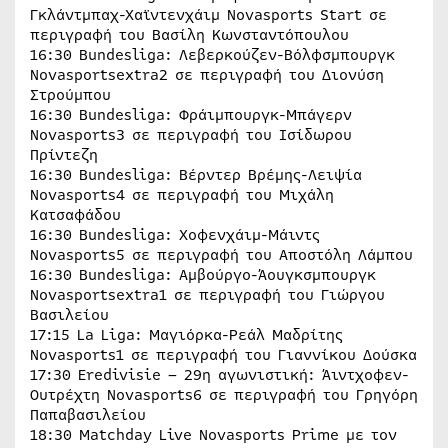
Γκλάντμπαχ-Χαϊντενχάιμ Novasports Start σε
περιγραφή του Βασίλη Κωνσταντόπουλου
16:30 Bundesliga: Λεβερκούζεν-Βόλφσμπουργκ
Novasportsextra2 σε περιγραφή του Διονύση
Στρούμπου
16:30 Bundesliga: Φράιμπουργκ-Μπάγερν
Novasports3 σε περιγραφή του Ισίδωρου
Πρίντεζη
16:30 Bundesliga: Βέρντερ Βρέμης-Λειψία
Novasports4 σε περιγραφή του Μιχάλη
Κατσαφάδου
16:30 Bundesliga: Χοφενχάιμ-Μάιντς
Novasports5 σε περιγραφή του Αποστόλη Λάμπου
16:30 Bundesliga: Αμβούργο-Άουγκσμπουργκ
Novasportsextra1 σε περιγραφή του Γιώργου
Βασιλείου
17:15 La Liga: Μαγιόρκα-Ρεάλ Μαδρίτης
Novasports1 σε περιγραφή του Γιαννίκου Δούσκα
17:30 Eredivisie – 29η αγωνιστική: Άιντχοφεν-
Ουτρέχτη Novasports6 σε περιγραφή του Γρηγόρη
Παπαβασιλείου
18:30 Matchday Live Novasports Prime με τον