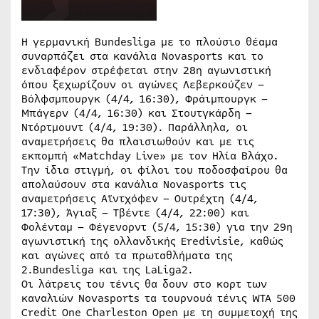
Η γερμανική Bundesliga με το πλούσιο θέαμα
συναρπάζει στα κανάλια Novasports και το
ενδιαφέρον στρέφεται στην 28η αγωνιστική
όπου ξεχωρίζουν οι αγώνες Λεβερκούζεν –
Βόλφσμπουργκ (4/4, 16:30), Φράιμπουργκ –
Μπάγερν (4/4, 16:30) και Στουτγκάρδη –
Ντόρτμουντ (4/4, 19:30). Παράλληλα, οι
αναμετρήσεις θα πλαισιωθούν και με τις
εκπομπή «Matchday Live» με τον Ηλία Βλάχο.
Την ίδια στιγμή, οι φίλοι του ποδοσφαίρου θα
απολαύσουν στα κανάλια Novasports τις
αναμετρήσεις Αϊντχόφεν – Ουτρέχτη (4/4,
17:30), Άγιαξ – Τβέντε (4/4, 22:00) και
Φολένταμ – Φέγενορντ (5/4, 15:30) για την 29η
αγωνιστική της ολλανδικής Eredivisie, καθώς
και αγώνες από τα πρωταθλήματα της
2.Bundesliga και της LaLiga2.
Οι λάτρεις του τένις θα δουν στο κορτ των
καναλιών Novasports τα τουρνουά τένις WTA 500
Credit One Charleston Open με τη συμμετοχή της