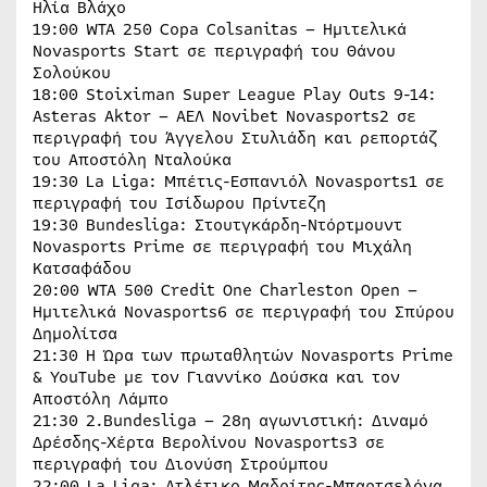
Ηλία Βλάχο
19:00 WTA 250 Copa Colsanitas – Ημιτελικά
Novasports Start σε περιγραφή του Θάνου
Σολούκου
18:00 Stoiximan Super League Play Outs 9-14:
Asteras Aktor – ΑΕΛ Novibet Novasports2 σε
περιγραφή του Άγγελου Στυλιάδη και ρεπορτάζ
του Αποστόλη Νταλούκα
19:30 La Liga: Μπέτις-Εσπανιόλ Novasports1 σε
περιγραφή του Ισίδωρου Πρίντεζη
19:30 Bundesliga: Στουτγκάρδη-Ντόρτμουντ
Novasports Prime σε περιγραφή του Μιχάλη
Κατσαφάδου
20:00 WTA 500 Credit One Charleston Open –
Hμιτελικά Novasports6 σε περιγραφή του Σπύρου
Δημολίτσα
21:30 Η Ώρα των πρωταθλητών Novasports Prime
& YouTube με τον Γιαννίκο Δούσκα και τον
Αποστόλη Λάμπο
21:30 2.Bundesliga – 28η αγωνιστική: Διναμό
Δρέσδης-Χέρτα Βερολίνου Novasports3 σε
περιγραφή του Διονύση Στρούμπου
22:00 La Liga: Ατλέτικο Μαδρίτης-Μπαρτσελόνα