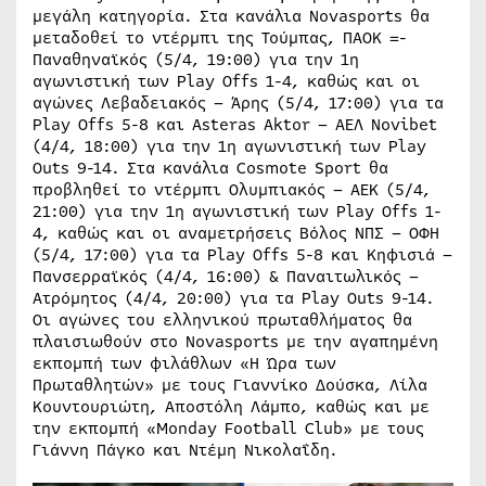
μεγάλη κατηγορία. Στα κανάλια Novasports θα
μεταδοθεί το ντέρμπι της Τούμπας, ΠΑΟΚ =-
Παναθηναϊκός (5/4, 19:00) για την 1η
αγωνιστική των Play Offs 1-4, καθώς και οι
αγώνες Λεβαδειακός – Άρης (5/4, 17:00) για τα
Play Offs 5-8 και Asteras Aktor – ΑΕΛ Novibet
(4/4, 18:00) για την 1η αγωνιστική των Play
Outs 9-14. Στα κανάλια Cosmote Sport θα
προβληθεί το ντέρμπι Ολυμπιακός – ΑΕΚ (5/4,
21:00) για την 1η αγωνιστική των Play Offs 1-
4, καθώς και οι αναμετρήσεις Βόλος ΝΠΣ – ΟΦΗ
(5/4, 17:00) για τα Play Offs 5-8 και Κηφισιά –
Πανσερραϊκός (4/4, 16:00) & Παναιτωλικός –
Ατρόμητος (4/4, 20:00) για τα Play Outs 9-14.
Οι αγώνες του ελληνικού πρωταθλήματος θα
πλαισιωθούν στο Novasports με την αγαπημένη
εκπομπή των φιλάθλων «Η Ώρα των
Πρωταθλητών» με τους Γιαννίκο Δούσκα, Λίλα
Κουντουριώτη, Αποστόλη Λάμπο, καθώς και με
την εκπομπή «Monday Football Club» με τους
Γιάννη Πάγκο και Ντέμη Νικολαΐδη.