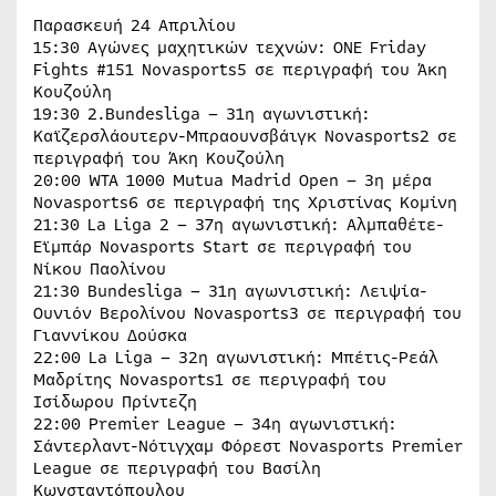
Παρασκευή 24 Απριλίου
15:30 Αγώνες μαχητικών τεχνών: ONE Friday
Fights #151 Novasports5 σε περιγραφή του Άκη
Κουζούλη
19:30 2.Bundesliga – 31η αγωνιστική:
Καϊζερσλάουτερν-Μπραουνσβάιγκ Novasports2 σε
περιγραφή του Άκη Κουζούλη
20:00 WTA 1000 Mutua Madrid Open – 3η μέρα
Novasports6 σε περιγραφή της Χριστίνας Κομίνη
21:30 La Liga 2 – 37η αγωνιστική: Αλμπαθέτε-
Εϊμπάρ Novasports Start σε περιγραφή του
Νίκου Παολίνου
21:30 Bundesliga – 31η αγωνιστική: Λειψία-
Ουνιόν Βερολίνου Novasports3 σε περιγραφή του
Γιαννίκου Δούσκα
22:00 La Liga – 32η αγωνιστική: Μπέτις-Ρεάλ
Μαδρίτης Novasports1 σε περιγραφή του
Ισίδωρου Πρίντεζη
22:00 Premier League – 34η αγωνιστική:
Σάντερλαντ-Νότιγχαμ Φόρεστ Novasports Premier
League σε περιγραφή του Βασίλη
Κωνσταντόπουλου