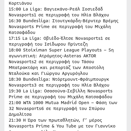
Κορτιάνου
15:00 La Liga: Βαγιεκάνο-Ρεάλ Σοσιεδάδ
Novasports1 σε περιγραφή του Ηλία Βλάχου
16:30 Bundesliga: Στουτγκάρδη-Βέρντερ Βρέμης
Novasports Prime σε περιγραφή του Μιχάλη
Κατσαφάδου
17:15 La Liga: Οβιέδο-Έλτσε Novasports1 σε
περιγραφή του Ισίδωρου Πρίντεζη
18:00 Stoiximan Super League Playouts – 5η
αγωνιστική: Ατρόμητος-Asteras AKTOR
Novasports2 σε περιγραφή του Τάσου
Μπαϊρακτάρη και ρεπορτάζ των Αποστόλη
Νταλούκα και Γιώργου Αργυρόγλου
18:30 Bundesliga: Ντόρτμουντ-Φράιμπουργκ
Novasports3 σε περιγραφή του Ηλία Βλάχου
19:30 La Liga: Οσασούνα-Σεβίλλη Novasports
Prime σε περιγραφή του Μιχάλη Κατσαφάδου
21:00 WTA 1000 Mutua Madrid Open – Φάση των
32 Novasports6 σε περιγραφή του Σπύρου
Δημολίτσα
21:30 Η Ώρα των πρωταθλητών, Γ’ μέρος
Novasports Prime & You Tube με τον Γιαννίκο