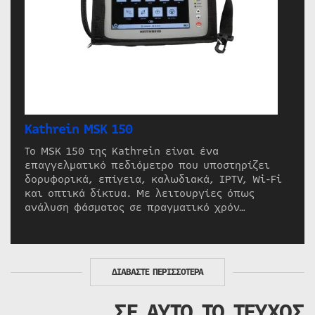
Kathrein MSK 150
Το MSK 150 της Kathrein είναι ένα
επαγγελματικό πεδιόμετρο που υποστηρίζει
δορυφορικά, επίγεια, καλωδιακά, IPTV, Wi-Fi
και οπτικά δίκτυα. Με λειτουργίες όπως
ανάλυση φάσματος σε πραγματικό χρόν…
ΔΙΑΒΑΣΤΕ ΠΕΡΙΣΣΟΤΕΡΑ
ΣΕ ΑΥΤΟ ΤΟ ΤΕΥΧΟΣ