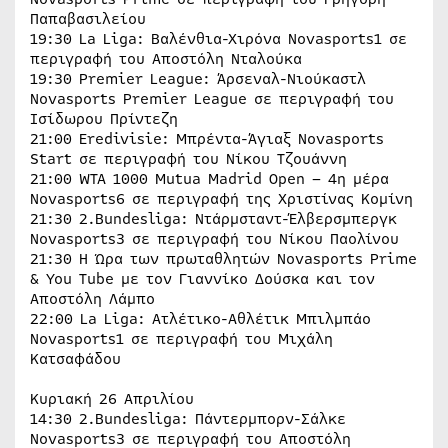
Παπαβασιλείου
19:30 La Liga: Βαλένθια-Χιρόνα Novasports1 σε
περιγραφή του Αποστόλη Νταλούκα
19:30 Premier League: Άρσεναλ-Νιούκαστλ
Novasports Premier League σε περιγραφή του
Ισίδωρου Πρίντεζη
21:00 Eredivisie: Μπρέντα-Άγιαξ Novasports
Start σε περιγραφή του Νίκου Τζουάννη
21:00 WTA 1000 Mutua Madrid Open – 4η μέρα
Novasports6 σε περιγραφή της Χριστίνας Κομίνη
21:30 2.Bundesliga: Ντάρμσταντ-Έλβερσμπεργκ
Novasports3 σε περιγραφή του Νίκου Παολίνου
21:30 Η Ώρα των πρωταθλητών Novasports Prime
& You Tube με τον Γιαννίκο Δούσκα και τον
Αποστόλη Λάμπο
22:00 La Liga: Ατλέτικο-Αθλέτικ Μπιλμπάο
Novasports1 σε περιγραφή του Μιχάλη
Κατσαφάδου
Κυριακή 26 Απριλίου
14:30 2.Bundesliga: Πάντερμπορν-Σάλκε
Novasports3 σε περιγραφή του Αποστόλη