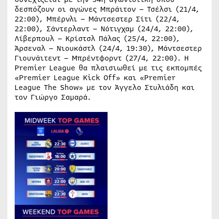
δεσπόζουν οι αγώνες Μπράιτον – Τσέλσι (21/4,
22:00), Μπέρνλι – Μάντσεστερ Σίτι (22/4,
22:00), Σάντερλαντ – Νότιγχαμ (24/4, 22:00),
Λίβερπουλ – Κρίστσλ Πάλας (25/4, 22:00),
Άρσεναλ – Νιουκάστλ (24/4, 19:30), Μάντσεστερ
Γιουνάιτεντ – Μπρέντφορντ (27/4, 22:00). Η
Premier League θα πλαισιωθεί με τις εκπομπές
«Premier League Kick Off» και «Premier
League The Show» με τον Άγγελο Στυλιάδη και
τον Γιώργο Σαμαρά.