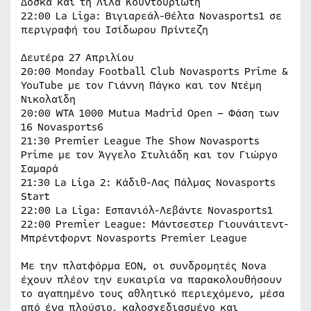
Δοσκα και τη Λίλα Κουντουριώτη
22:00 La Liga: Βιγιαρεάλ-Θέλτα Novasports1 σε
περιγραφή του Ισίδωρου Πρίντεζη
Δευτέρα 27 Απριλίου
20:00 Monday Football Club Novasports Prime &
YouTube με τον Γιάννη Πάγκο και τον Ντέμη
Νικολαϊδη
20:00 WTA 1000 Mutua Madrid Open – Φάση των
16 Novasports6
21:30 Premier League The Show Novasports
Prime με τον Άγγελο Στυλιάδη και τον Γιώργο
Σαμαρά
21:30 La Liga 2: Κάδιθ-Λας Πάλμας Novasports
Start
22:00 La Liga: Εσπανιόλ-Λεβάντε Novasports1
22:00 Premier League: Μάντσεστερ Γιουνάιτεντ-
Μπρέντφορντ Novasports Premier League
Με την πλατφόρμα EON, οι συνδρομητές Nova
έχουν πλέον την ευκαιρία να παρακολουθήσουν
το αγαπημένο τους αθλητικό περιεχόμενο, μέσα
από ένα πλούσιο, καλοσχεδιασμένο και