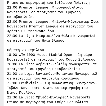
Prime σε περιγραφή του Ισίδωρου Πρίντεζη
22:00 Premier League: Μπόρνμουθ-Λιντς
Novasports5 σε περιγραφή του Γρηγόρη
Παπαβασιλείου
22:00 Premier League: Μπέρνλι-Μάντσεστερ Σίτι
Novasports Premier League σε περιγραφή του
Χρήστου Σωτηρακόπουλου
22:30 La Liga: Μπαρτσελόνα-Θέλτα Novasports1
σε περιγραφή του Ηλία Βλάχου
Πέμπτη 23 Απριλίου
18:00 WTA 1000 Mutua Madrid Open – 2η μέρα
Novasports6 σε περιγραφή του Θάνου Σολούκου
20:00 La Liga: Λεβάντε-Σεβίλλη Novasports1 σε
περιγραφή του Γρηγόρη Παπαβασιλείου
21:00 La Liga: Βαγιεκάνο-Εσπανιόλ Novasports2
σε περιγραφή του Αποστόλη Κορτιάνου
22:00 Eredivisie – 31η αγωνιστική: Άιντχοφεν-
Τσβόλε Novasports Start σε περιγραφή του
Νίκου Παολίνου
22:30 La Liga: Οβιέδο-Βιγιαρεάλ Novasports
Prime σε περιγραφή του Σπύρου Δημολίτσα