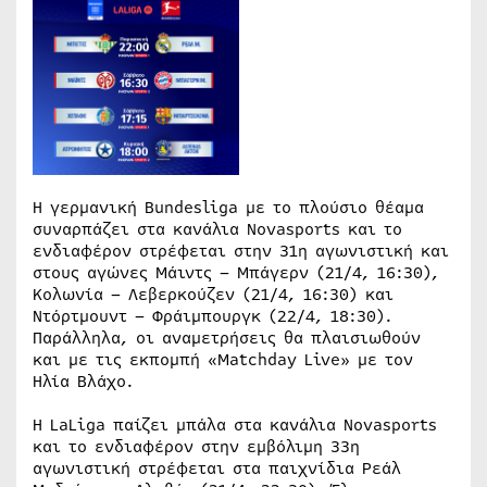
Η γερμανική Bundesliga με το πλούσιο θέαμα
συναρπάζει στα κανάλια Novasports και το
ενδιαφέρον στρέφεται στην 31η αγωνιστική και
στους αγώνες Μάιντς – Μπάγερν (21/4, 16:30),
Κολωνία – Λεβερκούζεν (21/4, 16:30) και
Ντόρτμουντ – Φράιμπουργκ (22/4, 18:30).
Παράλληλα, οι αναμετρήσεις θα πλαισιωθούν
και με τις εκπομπή «Matchday Live» με τον
Ηλία Βλάχο.
Η LaLiga παίζει μπάλα στα κανάλια Novasports
και το ενδιαφέρον στην εμβόλιμη 33η
αγωνιστική στρέφεται στα παιχνίδια Ρεάλ