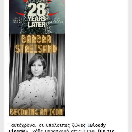
Ταυτόχρονα. οι υπόλοιπες ζώνες
«
Bloody
Cinema
», κάθε Παρασκευή στις 23:00
(με τις