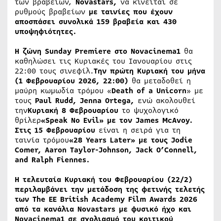
των βραβείων,
Novastars,
να κινείται σε
ρυθμούς βραβείων
με ταινίες που έχουν
αποσπάσει συνολικά 159 βραβεία και 430
υποψηφιότητες.
Η ζώνη Sunday Premiere στο Novacinema1
θα
καθηλώσει τις Κυριακές του Ιανουαρίου στις
22:00 τους σινεφίλ.
Την πρώτη Κυριακή του μήνα
(1 Φεβρουαρίου 2026, 22:00)
θα μεταδοθεί η
μαύρη κωμωδία τρόμου «
Death of a Unicorn​
» με
τους
Paul Rudd, Jenna Ortega,
ενώ ακολουθεί
την
Κυριακή 8 Φεβρουαρίου
το ψυχολογικό
θρίλερ
«Speak No Evil» με τον James McAvoy.
Στις 15 Φεβρουαρίου
είναι η σειρά για τη
ταινία τρόμου
«28 Years Later» με τους Jodie
Comer, Aaron Taylor-Johnson, Jack O’Connell,
and Ralph Fiennes.
Η τελευταία Κυριακή του Φεβρουαρίου (22/2)
περιλαμβάνει την μετάδοση της φετινής τελετής
των
The
EE
British
Academy
Film
Awards 2026
από τα κανάλια
Novastars με φυσικό ήχο και
Novacinema1 σε σχολιασμό του κριτικού