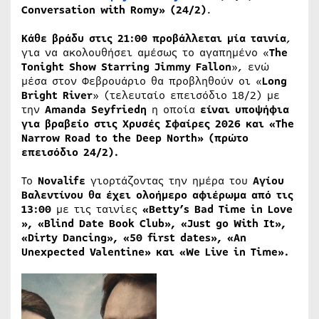
Conversation with Romy» (24/2)
.
Κάθε βράδυ στις 21:00 προβάλλεται μία ταινία
,
για να ακολουθήσει αμέσως το αγαπημένο «
The
Tonight Show Starring Jimmy Fallon
», ενώ
μέσα στον Φεβρουάριο θα προβληθούν οι «
Long
Bright River
» (τελευταίο επεισόδιο 18/2) με
την
Amanda Seyfriedη
η οποία
είναι υποψήφια
για βραβείο στις Χρυσές Σφαίρες 2026 και «The
Narrow Road to the Deep North» (πρώτο
επεισόδιο 24/2).
Το
Novalif
ε
γιορτάζοντας την ημέρα του
Αγίου
Βαλεντίνου
θα
έχει
ολοήμερο
αφιέρωμα
από
τις
13:00
με τις ταινίες
«Betty’s Bad Time in Love​
», «Blind Date Book Club​», «Just go With It​»,
«Dirty Dancing​», «50 first dates​», «An
Unexpected Valentine​»
και
«We Live in Time».