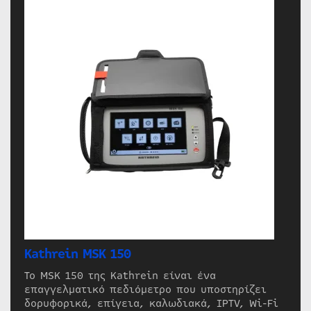
Kathrein MSK 150
Το MSK 150 της Kathrein είναι ένα
επαγγελματικό πεδιόμετρο που υποστηρίζει
δορυφορικά, επίγεια, καλωδιακά, IPTV, Wi-Fi