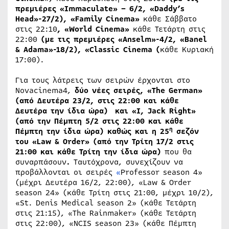
πρεμιέρες «Immaculate» – 6/2, «Daddy’s
Head»-27/2)​,
«
Family
Cinema
»
κάθε Σάββατο
στις 22:10
, «
World
Cinema
»
κάθε Τετάρτη στις
22:00
(με τις πρεμιέρες «Anselm»-4/2, «Banel
& Adama»-18/2), «
Classic
Cinema
(
κάθε Κυριακή
17:00).
Για τους λάτρεις των σειρών έρχονται στο
Novacinema4,
δύο νέες σειρές, «
The
German
»
(από Δευτέρα 23/2, στις 22:00 και κάθε
Δευτέρα την ίδια ώρα) και «
I
,
Jack
Right
»
(από την Πέμπτη 5/2 στις 22:00 και κάθε
η
Πέμπτη την ίδια ώρα) καθώς και η 25
σεζόν
του «
Law
&
Order
» (από την Τρίτη 17/2 στις
21:00 και κάθε Τρίτη την ίδια ώρα)
που θα
συναρπάσουν
.
Ταυτόχρονα, συνεχίζουν να
προβάλλονται οι σειρές
«
Professor season 4»
(μέχρι Δευτέρα 16/2, 22:00), «Law & Order
season 24» (κάθε Τρίτη στις 21:00, μέχρι 10/2),
«St. Denis Medical season 2» (κάθε Τετάρτη
στις 21:15​), «The Rainmaker» (κάθε Τετάρτη
στις 22:00), «NCIS season 23» (κάθε Πέμπτη