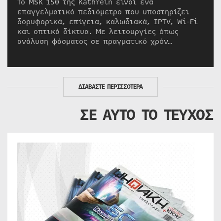
Το MSK 150 της Kathrein είναι ένα
επαγγελματικό πεδιόμετρο που υποστηρίζει
δορυφορικά, επίγεια, καλωδιακά, IPTV, Wi-Fi
και οπτικά δίκτυα. Με λειτουργίες όπως
ανάλυση φάσματος σε πραγματικό χρόν…
ΔΙΑΒΑΣΤΕ ΠΕΡΙΣΣΟΤΕΡΑ
ΣΕ ΑΥΤΟ ΤΟ ΤΕΥΧΟΣ