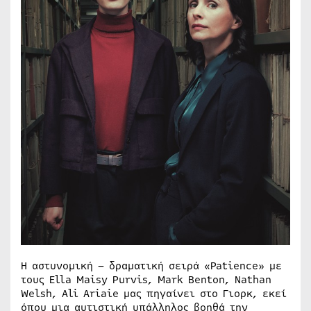
Η αστυνομική – δραματική σειρά «Patience» με
τους Ella Maisy Purvis, Mark Benton, Nathan
Welsh, Ali Ariaie μας πηγαίνει στο Γιορκ, εκεί
όπου μια αυτιστική υπάλληλος βοηθά την