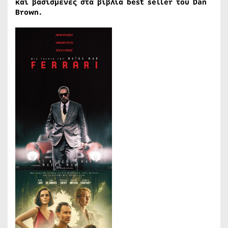
και βασισμένες στα βιβλία
best
seller
του
Dan
Brown
.