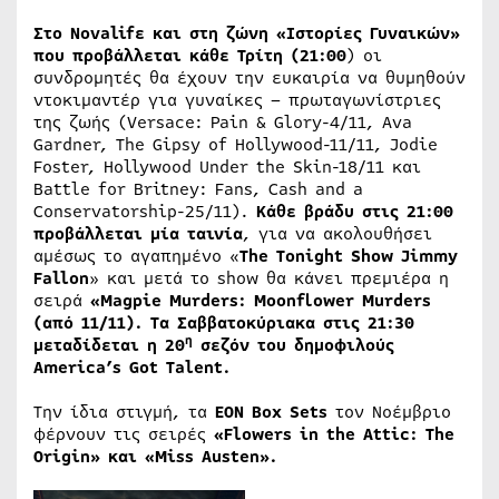
Στο
Novalif
ε
και
στη
ζώνη
«
Ιστορίες
Γυναικών
»
που
προβάλλεται
κάθε
Τρίτη
(21:00
) οι
συνδρομητές θα έχουν την ευκαιρία να θυμηθούν
ντοκιμαντέρ για γυναίκες – πρωταγωνίστριες
της ζωής (Versace: Pain & Glory​-4/11, Ava
Gardner, The Gipsy of Hollywood​-11/11, Jodie
Foster, Hollywood Under the Skin​-18/11 και
Battle for Britney: Fans, Cash and a
Conservatorship​-25/11).
Κάθε βράδυ στις 21:00
προβάλλεται μία ταινία
, για να ακολουθήσει
αμέσως το αγαπημένο «
The Tonight Show Jimmy
Fallon
» και μετά το show θα κάνει πρεμιέρα η
σειρά
«Μagpie Μurders: Μoonflower Μurders
(από 11/11). Τα Σαββατοκύριακα στις 21:30
η
μεταδίδεται η 20
σεζόν του δημοφιλούς
America’s Got Talent.
Την ίδια στιγμή, τα
ΕΟΝ
Box Sets
τον Νοέμβριο
φέρνουν τις σειρές
«Flowers in the Attic: The
Origin​»
και
«Miss Austen».