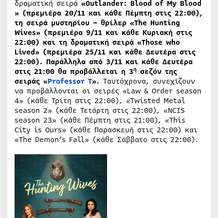
δραματική σειρά
«Outlander: Blood of My Blood​
» (πρεμιέρα 20/11 και κάθε Πέμπτη στις 22:00),
τη σειρά μυστηρίου – θρίλερ «The Hunting
Wives» (πρεμιέρα 9/11 και κάθε Κυριακή στις
22:00) και τη δραματική σειρά «Those who
Lived​» (πρεμιέρα 25/11 και κάθε Δευτέρα στις
22:00). Παράλληλα από 3/11 και κάθε Δευτέρα
η
στις 21:00 θα προβάλλεται η 3
σεζόν της
σειράς «
Professor
T
».
Ταυτόχρονα, συνεχίζουν
να προβάλλονται οι σειρές «Law & Order season
4» (κάθε Τρίτη στις 22:00), «Twisted Metal
season 2» (κάθε Τετάρτη στις 22:00), «NCIS
season 23» (κάθε Πέμπτη στις 21:00), «This
City is Ours» (κάθε Παρασκευή στις 22:00) και
«The Demon’s Fall» (κάθε Σάββατο στις 22:00).