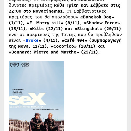
δυνατές πρεμιέρες
κάθε Τρίτη και Σάββατο στις
22:00 στο
Novacinema
1.
Οι Σαββατιάτικες
πρεμιέρες που θα απολαύσουν
«Bangkok Dog​»
(1/11), «F…
Marry
kill
​» (8/11), «
Shadow
Force
​»
(15/11), «
Kill
​» (22/11) και «
Slingshot
» (29/11)
ενώ οι πρεμιέρες της Τρίτης που θα προβληθούν
είναι «
Broke
​» (4/11), «
Caf
é 404​» (συμπαραγωγή
της
Nova
, 11/11), «
Cocorico
​» (18/11) και
«
Bonnard
:
Pierre
and
Marthe
​» (25/11).