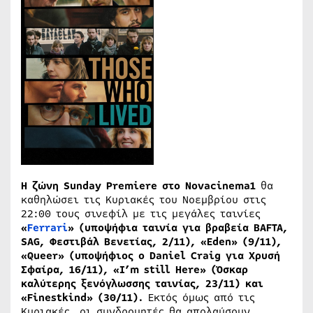
Η
ζώνη
Sunday Premiere
στο
Novacinema1
θα
καθηλώσει τις Κυριακές του Νοεμβρίου στις
22:00 τους σινεφίλ με τις μεγάλες ταινίες
«
Ferrari
» (
υποψήφια
ταινία
για
βραβεία
BAFTA,
SAG,
Φεστιβάλ
Βενετίας
, 2/11), «Eden» (9/11),
«Queer» (
υποψήφιος
ο
Daniel Craig
για
Χρυσή
Σφαίρα
, 16/11), «I’m still Here» (
Όσκαρ
καλύτερης
ξενόγλωσσης
ταινίας
, 23/11)
και
«Finestkind» (30/11).
Εκτός όμως από τις
Κυριακές, οι συνδρομητές θα απολαύσουν