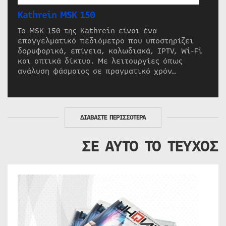
Kathrein MSK 150
Το MSK 150 της Kathrein είναι ένα
επαγγελματικό πεδιόμετρο που υποστηρίζει
δορυφορικά, επίγεια, καλωδιακά, IPTV, Wi-Fi
και οπτικά δίκτυα. Με λειτουργίες όπως
ανάλυση φάσματος σε πραγματικό χρόν…
ΔΙΑΒΑΣΤΕ ΠΕΡΙΣΣΟΤΕΡΑ
ΣΕ ΑΥΤΟ ΤΟ ΤΕΥΧΟΣ