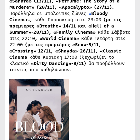
«Sahara» (13/11), «Perfume: The Story of a
Murderer​» (20/11), «Apocalypto» (27/11).
Παράλληλα οι υπόλοιπες ζώνες
«
Bloody
Cinema
», κάθε Παρασκευή στις 23:00
(
με
τις
πρεμιέρες
«Breathe»-14/11
και
«Hell of a
Summer»-28/11)​,
«
Family Cinema
»
κάθε Σάββατο
στις 22:10
, «World Cinema»
κάθε Τετάρτη στις
22:00
(
με
τις
πρεμιέρες
«Sex»-5/11,
«Crossing»-12/11, «Shayda»-26/11), «Classic
Cinema
κάθε Κυριακή 17:00 (ξεχωρίζει το
κλασικό
«Dirty Dancing»-9/11
)
θα προβάλλουν
ταινίες που καθηλώνουν.