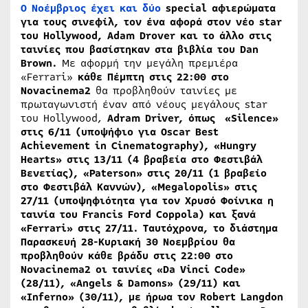
Ο Νοέμβριος έχει και δύο
special
αφιερώματα
για τους σινεφίλ
, τον ένα αφορά στον νέο
star
του
Hollywood
,
Adam
Drover
και το άλλο στις
ταινίες που βασίστηκαν στα βιβλία του
Dan
Brown
.
Με αφορμή την μεγάλη πρεμιέρα
«Ferrari»
κάθε Πέμπτη στις 22:00 στο
Novacinema2
θα προβληθούν ταινίες με
πρωταγωνιστή έναν από νέους μεγάλους star
του Hollywood,
Adram Driver, όπως «Silence»
στις 6/11 (υποψήφιο για Oscar Best
Achievement in Cinematography), «Hungry
Hearts» στις 13/11 (4 βραβεία στο Φεστιβάλ
Βενετίας), «Paterson» στις 20/11 (1 βραβείο
στο Φεστιβάλ Καννών), «Megalopolis» στις
27/11 (υποψηφιότητα για τον Χρυσό Φοίνικα η
ταινία του Francis Ford Coppola) και ξανά
«Ferrari» στις 27/11. Ταυτόχρονα, το διάστημα
Παρασκευή 28-Κυριακή 30 Νοεμβρίου θα
προβληθούν κάθε βράδυ στις 22:00 στο
Novacinema
2 οι ταινίες «Da Vinci Code»
(28/11), «Αngels & Damons» (29/11) και
«Inferno» (30/11), με ήρωα τον
Robert
Langdon