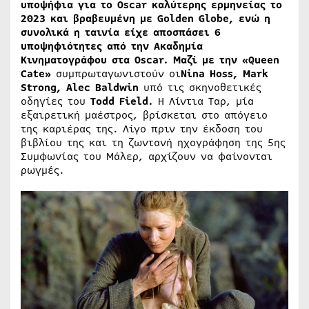
υποψήφια για το
Oscar
καλύτερης ερμηνείας το
2023 και βραβευμένη με
Golden
Globe
, ενώ η
συνολικά η ταινία είχε αποσπάσει 6
υποψηφιότητες από την Ακαδημία
Κινηματογράφου στα
Oscar
. Μαζί με την «
Queen
Cate
»
συμπρωταγωνιστούν οι
Nina
Hoss
,
Mark
Strong
,
Alec
Baldwin
υπό τις σκηνοθετικές
οδηγίες του
Todd Field.
Η Λίντια Ταρ, μία
εξαιρετική μαέστρος, βρίσκεται στο απόγειο
της καριέρας της. Λίγο πριν την έκδοση του
βιβλίου της και τη ζωντανή ηχογράφηση της 5ης
Συμφωνίας του Μάλερ, αρχίζουν να φαίνονται
ρωγμές.