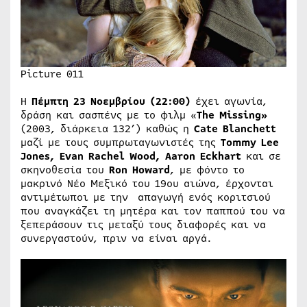
Picture 011
H
Πέμπτη 23 Νοεμβρίου (22:00)
έχει αγωνία,
δράση και σασπένς με το φιλμ «
The
Missing
»
(2003, διάρκεια 132’) καθώς η
Cate
Blanchett
μαζί με τους συμπρωταγωνιστές της
Tommy Lee
Jones, Evan Rachel Wood, Aaron Eckhart
και σε
σκηνοθεσία του
Ron Howard
, με φόντο το
μακρινό Νέο Μεξικό του 19ου αιώνα, έρχονται
αντιμέτωποι με την απαγωγή ενός κοριτσιού
που αναγκάζει τη μητέρα και τον παππού του να
ξεπεράσουν τις μεταξύ τους διαφορές και να
συνεργαστούν, πριν να είναι αργά.