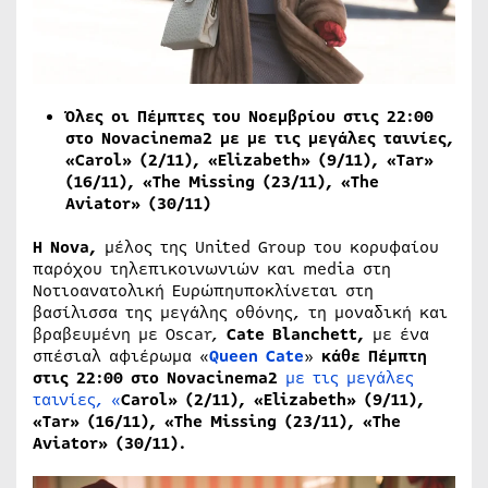
Όλες οι Πέμπτες του Νοεμβρίου στις 22:00
στο
Novacinema
2 με με τις μεγάλες ταινίες,
«Carol» (2/11), «Elizabeth» (9/11), «Tar»
(16/11), «The Missing (23/11), «The
Aviator» (30/11)
H
Nova
,
μέλος της United Group του κορυφαίου
παρόχου τηλεπικοινωνιών και media στη
Νοτιοανατολική Ευρώπηυποκλίνεται στη
βασίλισσα της μεγάλης οθόνης, τη μοναδική και
βραβευμένη με Oscar,
Cate
Blanchett
,
με ένα
σπέσιαλ αφιέρωμα «
Queen
Cate
»
κάθε Πέμπτη
στις 22:00 στο
Novacinema
2
με τις μεγάλες
ταινίες, «
Carol
» (2/11), «
Elizabeth
» (9/11),
«
Tar
» (16/11), «
The
Missing
(23/11), «
The
Aviator
» (30/11).