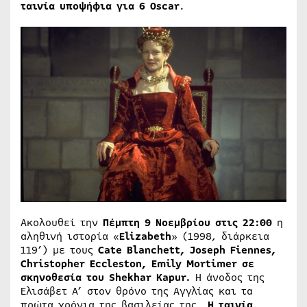
ταινία υποψήφια για 6
Oscar
.
Ακολουθεί την
Πέμπτη 9 Νοεμβρίου στις 22:00
η
αληθινή ιστορία «
Elizabeth
» (1998, διάρκεια
119’) με τους
Cate Blanchett, Joseph Fiennes,
Christopher Eccleston, Emily Mortimer σε
σκηνοθεσία του Shekhar Kapur.
Η άνοδος της
Ελισάβετ Α’ στον θρόνο της Αγγλίας και τα
πρώτα χρόνια της βασιλείας της…
Η ταινία