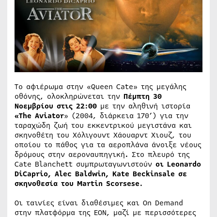
To αφιέρωμα στην «Queen Cate» της μεγάλης
οθόνης, ολοκληρώνεται την
Πέμπτη 30
Νοεμβρίου στις 22:00
με την αληθινή ιστορία
«
The
Aviator
» (2004, διάρκεια 170’) για την
ταραχώδη ζωή του εκκεντρικού μεγιστάνα και
σκηνοθέτη του Xόλιγουντ Xάουαρντ Xιουζ, του
οποίου το πάθος για τα αεροπλάνα άνοιξε νέους
δρόμους στην αεροναυπηγική
.
Στο πλευρό της
Cate Blanchett συμπρωταγωνιστούν
οι Leonardo
DiCaprio, Alec Baldwin, Kate Beckinsale σε
σκηνοθεσία του Martin Scorsese.
Οι ταινίες είναι διαθέσιμες και On Demand
στην πλατφόρμα της ΕΟΝ, μαζί με περισσότερες