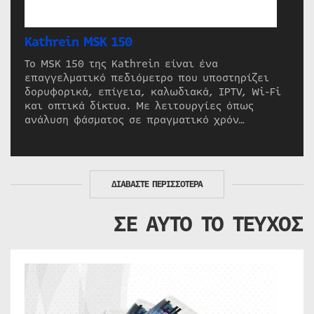
Kathrein MSK 150
Το MSK 150 της Kathrein είναι ένα
επαγγελματικό πεδιόμετρο που υποστηρίζει
δορυφορικά, επίγεια, καλωδιακά, IPTV, Wi-Fi
και οπτικά δίκτυα. Με λειτουργίες όπως
ανάλυση φάσματος σε πραγματικό χρόν…
ΔΙΑΒΑΣΤΕ ΠΕΡΙΣΣΟΤΕΡΑ
ΣΕ ΑΥΤΟ ΤΟ ΤΕΥΧΟΣ