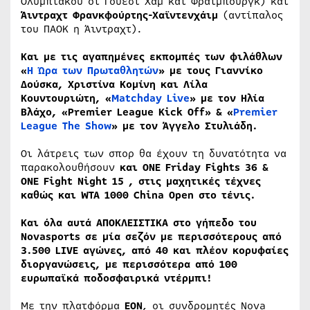
Ολυμπιακού οι Γουεστ Χαμ και Φράιμπουργκ) και
Άιντραχτ Φρανκφούρτης-Χαϊντενχάιμ
(αντίπαλος
του ΠΑΟΚ η Άιντραχτ).
Και με τις αγαπημένες εκπομπές των φιλάθλων
«
Η Ώρα των Πρωταθλητών
» με τους Γιαννίκο
Δούσκα, Χριστίνα Κομίνη και Λίλα
Κουντουριώτη, «
Matchday
Live
» με τον Ηλία
Βλάχο, «Premier League Kick Off» & «
Premier
League The Show
» με τον Άγγελο Στυλιάδη.
Οι λάτρεις των σπορ θα έχουν τη δυνατότητα να
παρακολουθήσουν
και ONE Friday Fights 36 &
ONE Fight Night 15 , στις μαχητικές τέχνες
καθώς και WTA 1000 China Open στο τένις.
Και όλα αυτά ΑΠΟΚΛΕΙΣΤΙΚΑ στο γήπεδο του
Novasports σε μία σεζόν με περισσότερους από
3.500 LIVE αγώνες, από 40 και πλέον κορυφαίες
διοργανώσεις, με περισσότερα από 100
ευρωπαϊκά ποδοσφαιρικά ντέρμπι!
Με την πλατφόρμα
EON
, οι συνδρομητές Nova