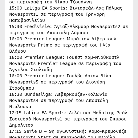
σε περιγραφή του Νίκου Τζουάννη
15:00 LaLiga ΕΑ Sports: Βιγιαρεάλ-Λας Πάλμας
Novasports1 σε περιγραφή του Γρηγόρη
Παπαβασιλείου
15:30 Eredivisie: Άγιαξ-Άλκμααρ Novasports2 σε
περιγραφή του Αποστόλη Λάμπου
16:00 Premier League: Μπράιτον-Λίβερπουλ
Novasports Prime σε περιγραφή του Ηλία
Βλάχου
16:00 Premier League: Γουέστ Χαμ-Νιούκαστλ
Novasports Premier League σε περιγραφή του
Άγγελου Στυλιάδη
16:00 Premier League: Γουλβς-Άστον Βίλα
Novasports5 σε περιγραφή του Διονύση
Στρούμπου
16:30 Bundesliga: Λεβερκούζεν-Κολωνία
Novasports4 σε περιγραφή του Αποστόλη
Νταλούκα
17:15 LaLiga EA Sports: Ατλέτικο Μαδρίτης-Ρεάλ
Σοσιεδάδ Novasports1 σε περιγραφή του Σπύρου
Δημολίτσα
17:15 Serie B – 9η αγωνιστική: Κόμο-Κρεμονέζε
Novasports Start σε περιγραφή του Μιχάλη