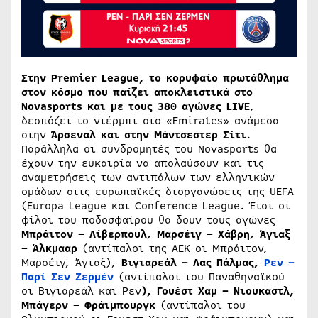
Στην
Premier
League
, το κορυφαίο πρωτάθλημα
στον κόσμο που παίζει αποκλειστικά στο
Novasports
και με τους 380 αγώνες
LIVE
,
δεσπόζει το ντέρμπι στο «Emirates» ανάμεσα
στην
Άρσεναλ και στην Μάντσεστερ Σίτι
.
Παράλληλα οι συνδρομητές του
Novasports θα
έχουν την ευκαιρία να απολαύσουν και τις
αναμετρήσεις των αντιπάλων των ελληνικών
ομάδων στις ευρωπαϊκές διοργανώσεις της UEFA
(Europa League και Conference League. Έτσι οι
φίλοι του ποδοσφαίρου θα δουν τους αγώνες
Μπράιτον – Λίβερπουλ
,
Μαρσέιγ – Χάβρη
,
Άγιαξ
– Άλκμααρ
(αντίπαλοι της ΑΕΚ οι Μπράιτον,
Μαρσέιγ, Άγιαξ),
Βιγιαρεάλ – Λας Πάλμας,
Ρεν –
Παρί Σεν Ζερμέν
(αντίπαλοι του Παναθηναϊκού
οι Βιγιαρεάλ και Ρεν
), Γουέστ Χαμ – Νιουκαστλ
,
Μπάγερν – Φράιμπουργκ
(αντίπαλοι του