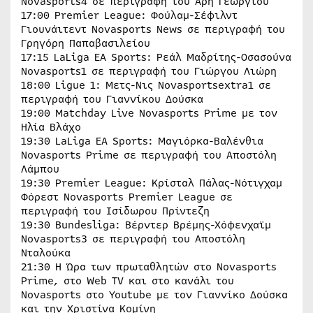
Novasports4 σε περιγραφή του Άρη Γεωργίου
17:00 Premier League: Φούλαμ-Σέφιλντ
Γιουνάιτεντ Novasports News σε περιγραφή του
Γρηγόρη Παπαβασιλείου
17:15 LaLiga ΕΑ Sports: Ρεάλ Μαδρίτης-Οσασούνα
Novasports1 σε περιγραφή του Γιώργου Λιώρη
18:00 Ligue 1: Μετς-Νις Novasportsextra1 σε
περιγραφή του Γιαννίκου Δούσκα
19:00 Matchday Live Novasports Prime με τον
Ηλία Βλάχο
19:30 LaLiga EA Sports: Μαγιόρκα-Βαλένθια
Novasports Prime σε περιγραφή του Αποστόλη
Λάμπου
19:30 Premier League: Κρίσταλ Πάλας-Νότιγχαμ
Φόρεστ Novasports Premier League σε
περιγραφή του Ισίδωρου Πρίντεζη
19:30 Bundesliga: Βέρντερ Βρέμης-Χόφενχαϊμ
Novasports3 σε περιγραφή του Αποστόλη
Νταλούκα
21:30 Η Ώρα των πρωταθλητών στο Novasports
Prime, στο Web TV και στο κανάλι του
Novasports στο Youtube με τον Γιαννίκο Δούσκα
και την Χριστίνα Κομίνη