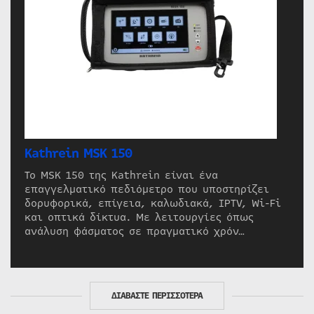
Kathrein MSK 150
Το MSK 150 της Kathrein είναι ένα
επαγγελματικό πεδιόμετρο που υποστηρίζει
δορυφορικά, επίγεια, καλωδιακά, IPTV, Wi-Fi
και οπτικά δίκτυα. Με λειτουργίες όπως
ανάλυση φάσματος σε πραγματικό χρόν…
ΔΙΑΒΑΣΤΕ ΠΕΡΙΣΣΟΤΕΡΑ