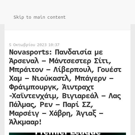
Skip to main content
5 Οκτωβρίου 2023 10:37
Novasports: Πανδαισία με
Άρσεναλ – Μάντσεστερ Σίτι,
Μπράιτον – Λίβερπουλ, Γουέστ
Χαμ – Νιούκαστλ, Μπάγερν –
Φράιμπουργκ, Άιντραχτ
-Χαϊντενχάιμ, Βιγιαρεάλ – Λας
Πάλμας, Ρεν – Παρί ΣΖ,
Μαρσέιγ – Χάβρη, Άγιαξ –
Άλκμααρ!