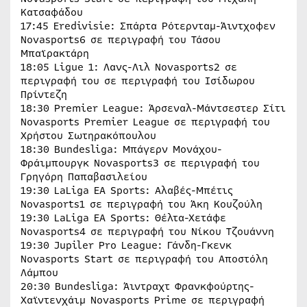
Κατσαφάδου
17:45 Eredivisie: Σπάρτα Ρότερνταμ-Άιντχοφεν
Novasports6 σε περιγραφή του Τάσου
Μπαϊρακτάρη
18:05 Ligue 1: Λανς-Λιλ Novasports2 σε
περιγραφή του σε περιγραφή του Ισίδωρου
Πρίντεζη
18:30 Premier League: Άρσεναλ-Μάντσεστερ Σίτι
Novasports Premier League σε περιγραφή του
Χρήστου Σωτηρακόπουλου
18:30 Bundesliga: Μπάγερν Μονάχου-
Φράιμπουργκ Novasports3 σε περιγραφή του
Γρηγόρη Παπαβασιλείου
19:30 LaLiga EA Sports: Αλαβές-Μπέτις
Novasports1 σε περιγραφή του Άκη Κουζούλη
19:30 LaLiga EA Sports: Θέλτα-Χετάφε
Novasports4 σε περιγραφή του Νίκου Τζουάννη
19:30 Jupiler Pro League: Γάνδη-Γκενκ
Novasports Start σε περιγραφή του Αποστόλη
Λάμπου
20:30 Bundesliga: Άιντραχτ Φρανκφούρτης-
Χαϊντενχάιμ Novasports Prime σε περιγραφή