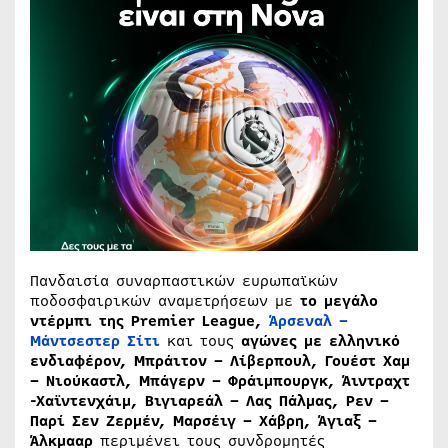
Πανδαισία συναρπαστικών ευρωπαϊκών
ποδοσφαιρικών αναμετρήσεων με
το μεγάλο
ντέρμπι της
Premier
League
,
Άρσεναλ –
Μάντσεστερ Σίτι
και τους
αγώνες με ελληνικό
ενδιαφέρον, Μπράιτον – Λίβερπουλ, Γουέστ Χαμ
– Νιούκαστλ, Μπάγερν – Φράιμπουργκ, Άιντραχτ
-Χαϊντενχάιμ, Βιγιαρεάλ – Λας Πάλμας, Ρεν –
Παρί Σεν Ζερμέν, Μαρσέιγ – Χάβρη, Άγιαξ –
Άλκμααρ
περιμένει τους συνδρομητές