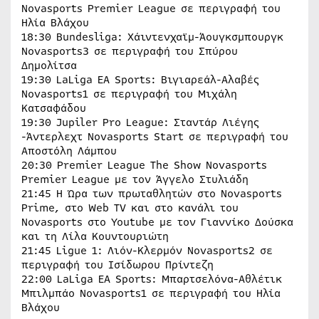
Novasports Premier League σε περιγραφή του
Ηλία Βλάχου
18:30 Bundesliga: Χάιντενχαϊμ-Άουγκσμπουργκ
Novasports3 σε περιγραφή του Σπύρου
Δημολίτσα
19:30 LaLiga EA Sports: Βιγιαρεάλ-Αλαβές
Novasports1 σε περιγραφή του Μιχάλη
Κατσαφάδου
19:30 Jupiler Pro League: Σταντάρ Λιέγης
-Άντερλεχτ Novasports Start σε περιγραφή του
Αποστόλη Λάμπου
20:30 Premier League The Show Novasports
Premier League με τον Άγγελο Στυλιάδη
21:45 Η Ώρα των πρωταθλητών στο Novasports
Prime, στο Web TV και στο κανάλι του
Novasports στο Youtube με τον Γιαννίκο Δούσκα
και τη Λίλα Κουντουριώτη
21:45 Ligue 1: Λιόν-Κλερμόν Novasports2 σε
περιγραφή του Ισίδωρου Πρίντεζη
22:00 LaLiga EA Sports: Μπαρτσελόνα-Αθλέτικ
Μπιλμπάο Novasports1 σε περιγραφή του Ηλία
Βλάχου