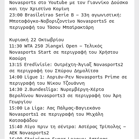
Novasports στο Youtube με τον Γιαννίκο Δούσκα
και την Χριστίνα Κομίνη
23:00 Brasileirao Serie B – 33η αγωνιστική:
Μποταφόγκο-Νοβοριζοντίνο Novasports5 σε
περιγραφή του Τάσου Μπαϊρακτάρη
Κυριακή 22 Οκτωβρίου
11:30 WTA 250 Jiangxi Open – Τελικός
Novasports Start σε περιγραφή του Χρήστου
Καούρη
13:15 Eredivisie: Ουτρέχτη-Άγιαξ Novasports2
σε περιγραφή του Σπύρου Δημολίτσα
14:00 Ligue 1: Λοριάν-Ρεν Novasports Prime σε
περιγραφή του Νίκου Τζουάννη
14:30 2.Bundesliga: Νυρεμβέργη-Χέρτα
Βερολίνου Novasports3 σε περιγραφή του Άρη
Γεωργίου
15:00 La Liga: Λας Πάλμας-Βαγιεκάνο
Novasports1 σε περιγραφή του Μιχάλη
Κατσαφάδου
15:40 Λίγο πριν τη σέντρα: Αστέρας Τρίπολης –
ΑΕΚ Novasports2
16:00 Stoiximan Super League: Αστέρας