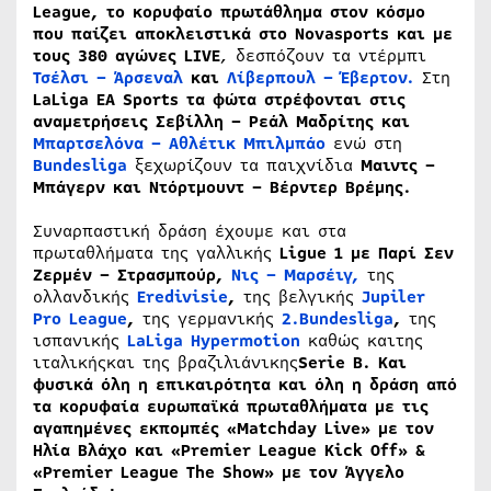
League
, το κορυφαίο πρωτάθλημα στον κόσμο
που παίζει αποκλειστικά στο
Novasports
και με
τους 380 αγώνες
LIVE
, δεσπόζουν τα ντέρμπι
Τσέλσι – Άρσεναλ
και
Λίβερπουλ – Έβερτον.
Στη
LaLiga
EA
Sports
τα φώτα στρέφονται στις
αναμετρήσεις Σεβίλλη – Ρεάλ Μαδρίτης και
Μπαρτσελόνα – Αθλέτικ Μπιλμπάο
ενώ
στη
Bundesliga
ξεχωρίζουν τα παιχνίδια
Μαιντς –
Μπάγερν και Ντόρτμουντ – Βέρντερ Βρέμης.
Συναρπαστική δράση έχουμε και στα
πρωταθλήματα της γαλλικής
Ligue
1 με Παρί Σεν
Ζερμέν – Στρασμπούρ,
Νις – Μαρσέιγ,
της
ολλανδικής
Eredivisie
,
της βελγικής
Jupiler
Pro
League
,
της γερμανικής
2.
Bundesliga
,
της
ισπανικής
LaLiga
Hypermotion
καθώς καιτης
ιταλικήςκαι της βραζιλιάνικης
Serie
B
. Και
φυσικά όλη η επικαιρότητα και όλη η δράση από
τα κορυφαία ευρωπαϊκά πρωταθλήματα με τις
αγαπημένες εκπομπές «
Matchday
Live
» με τον
Ηλία Βλάχο και «
Premier
League
Kick
Off
» &
«
Premier
League
The
Show
» με τον Άγγελο