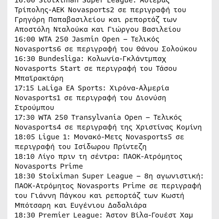
Τρίπολης-ΑΕΚ Novasports2 σε περιγραφή του
Γρηγόρη Παπαβασιλείου και ρεπορτάζ των
Αποστόλη Νταλούκα και Γιώργου Βασιλείου
16:00 WTA 250 Jasmin Open – Τελικός
Novasports6 σε περιγραφή του Θάνου Σολούκου
16:30 Bundesliga: Κολωνία-Γκλάντμπαχ
Novasports Start σε περιγραφή του Τάσου
Μπαϊρακτάρη
17:15 LaLiga EA Sports: Χιρόνα-Αλμερία
Novasports1 σε περιγραφή του Διονύση
Στρούμπου
17:30 WTA 250 Transylvania Open – Τελικός
Novasports4 σε περιγραφή της Χριστίνας Κομίνη
18:05 Ligue 1: Μονακό-Μετς Novasports5 σε
περιγραφή του Ισίδωρου Πρίντεζη
18:10 Λίγο πριν τη σέντρα: ΠΑΟΚ-Ατρόμητος
Novasports Prime
18:30 Stoiximan Super League – 8η αγωνιστική:
ΠΑΟΚ-Ατρόμητος Novasports Prime σε περιγραφή
του Γιάννη Πάγκου και ρεπορτάζ των Κωστή
Μπότσαρη και Ευγένιου Δαδαλιάρα
18:30 Premier League: Άστον Βίλα-Γουέστ Χαμ