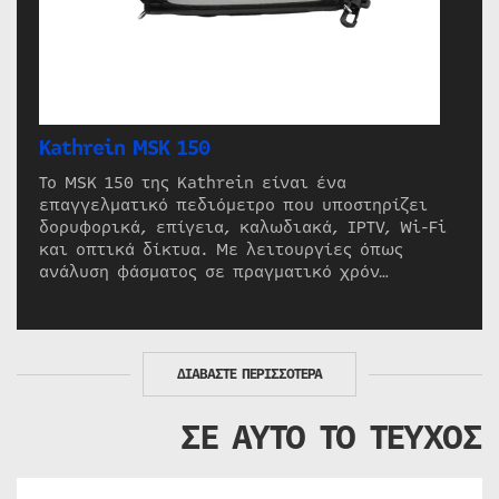
Kathrein MSK 150
Το MSK 150 της Kathrein είναι ένα
επαγγελματικό πεδιόμετρο που υποστηρίζει
δορυφορικά, επίγεια, καλωδιακά, IPTV, Wi-Fi
και οπτικά δίκτυα. Με λειτουργίες όπως
ανάλυση φάσματος σε πραγματικό χρόν…
ΔΙΑΒΑΣΤΕ ΠΕΡΙΣΣΟΤΕΡΑ
ΣΕ ΑΥΤΟ ΤΟ ΤΕΥΧΟΣ