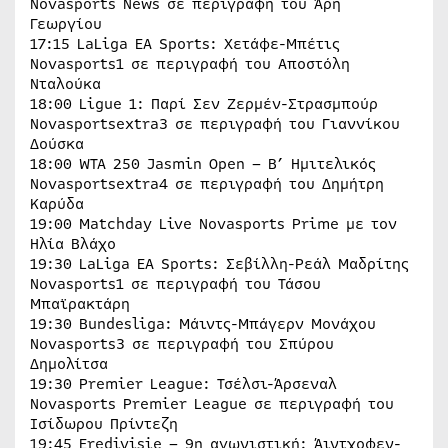
Novasports News σε περιγραφή του Άρη
Γεωργίου
17:15 LaLiga EA Sports: Χετάφε-Μπέτις
Novasports1 σε περιγραφή του Αποστόλη
Νταλούκα
18:00 Ligue 1: Παρί Σεν Ζερμέν-Στρασμπούρ
Novasportsextra3 σε περιγραφή του Γιαννίκου
Δούσκα
18:00 WTA 250 Jasmin Open – Β’ Ημιτελικός
Novasportsextra4 σε περιγραφή του Δημήτρη
Καρύδα
19:00 Matchday Live Novasports Prime με τον
Ηλία Βλάχο
19:30 LaLiga EA Sports: Σεβίλλη-Ρεάλ Μαδρίτης
Novasports1 σε περιγραφή του Τάσου
Μπαϊρακτάρη
19:30 Bundesliga: Μάιντς-Μπάγερν Μονάχου
Novasports3 σε περιγραφή του Σπύρου
Δημολίτσα
19:30 Premier League: Τσέλσι-Άρσεναλ
Novasports Premier League σε περιγραφή του
Ισίδωρου Πρίντεζη
19:45 Eredivisie – 9η αγωνιστική: Άιντχοφεν-