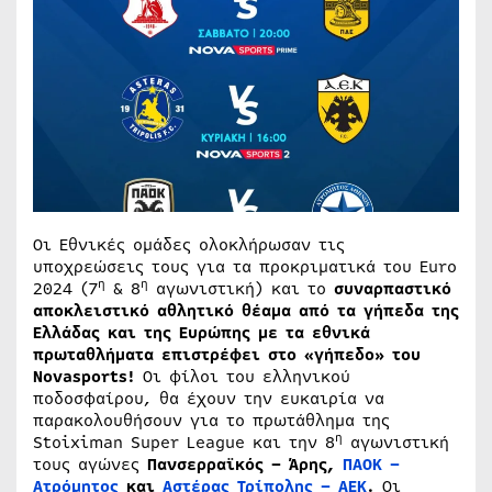
Οι Εθνικές ομάδες ολοκλήρωσαν τις
υποχρεώσεις τους για τα προκριματικά του Euro
η
η
2024 (7
& 8
αγωνιστική) και το
συναρπαστικό
αποκλειστικό αθλητικό θέαμα από τα γήπεδα της
Ελλάδας και της Ευρώπης με τα εθνικά
πρωταθλήματα επιστρέφει στο «γήπεδο» του
Novasports
!
Οι φίλοι του ελληνικού
ποδοσφαίρου, θα έχουν την ευκαιρία να
παρακολουθήσουν για το πρωτάθλημα της
η
Stoiximan Super League και την 8
αγωνιστική
τους αγώνες
Πανσερραϊκός – Άρης,
ΠΑΟΚ –
Ατρόμητος
και
Αστέρας Τρίπολης – ΑΕΚ
.
Οι