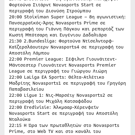
Φορτούνα Σιτάρντ Novasports Start σε
περιγραφή του Διονύση Στρούμπου
20:00 Stoiximan Super League – 8η αγωνιστική:
Πανσερραϊκός-Άρης Novasports Prime σε
περιγραφή του Γιάννη Πάγκου και ρεπορτάζ των
Κωστή Μπότσαρη και Ευγένιου Δαδαλιάρα
21:30 2.Bundesliga: Φορτούνα Ντίσελντορφ-
Καϊζερσλάουτερν Novasports4 σε περιγραφή του
Αποστόλη Λάμπου
22:00 Premier League: Σέφιλντ Γιουνάιτεντ-
Μάντσεστερ Γιουνάιτεντ Novasports Premier
League σε περιγραφή του Γιώργου Λιώρη
22:00 LaLiga ΕΑ Sports: Θέλτα-Ατλέτικο
Μαδρίτης Novasports1 σε περιγραφή του Γρηγόρη
Παπαβασιλείου
22:00 Ligue 1: Νις-Μαρσέιγ Novasports2 σε
περιγραφή του Μιχάλη Κατσαφάδου
22:00 Eredivisie: Άλκμααρ-Χέρενφεϊν
Novasports Start σε περιγραφή του Αποστόλη
Νταλούκα
22:15 Η Ώρα των πρωταθλητών στο Novasports
Prime, στο Web TV και στο κανάλι του