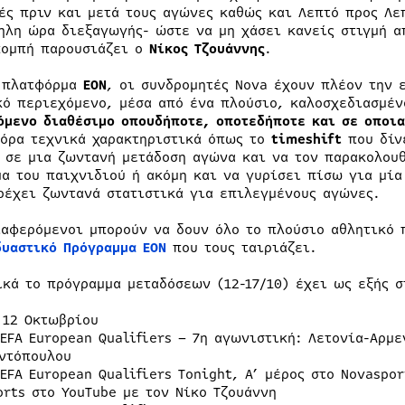
ές πριν και μετά τους αγώνες καθώς και Λεπτό προς Λε
ηλη ώρα διεξαγωγής- ώστε να μη χάσει κανείς στιγμή α
πομπή παρουσιάζει ο
Νίκος Τζουάννης
.
 πλατφόρμα
EON
, οι συνδρομητές Nova έχουν πλέον την 
κό περιεχόμενο, μέσα από ένα πλούσιο, καλοσχεδιασμέν
όμενο διαθέσιμο οπουδήποτε, οποτεδήποτε και σε οποι
όρα τεχνικά χαρακτηριστικά όπως το
timeshift
που δίν
 σε μια ζωντανή μετάδοση αγώνα και να τον παρακολουθ
μα του παιχνιδιού ή ακόμη και να γυρίσει πίσω για μία
ρέχει ζωντανά στατιστικά για επιλεγμένους αγώνες.
ιαφερόμενοι μπορούν να δουν όλο το πλούσιο αθλητικό
δυαστικό Πρόγραμμα ΕΟΝ
που τους ταιριάζει.
ικά το πρόγραμμα μεταδόσεων (12-17/10) έχει ως εξής σ
 12 Οκτωβρίου
UEFA European Qualifiers – 7η αγωνιστική: Λετονία-Αρμ
ντόπουλου
UEFA European Qualifiers Tonight, A’ μέρος στο Novaspo
orts στο YouTube με τον Νίκο Τζουάννη