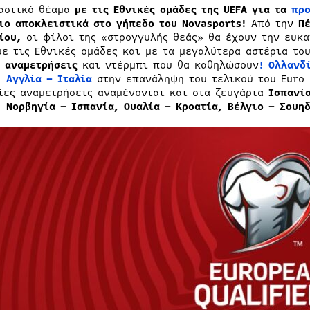
αστικό θέαμα
με τις Εθνικές ομάδες της
UEFA
για τα
προ
ιο αποκλειστικά στο γήπεδο του
Novasports
!
Από την
Πέ
ίου,
οι φίλοι της «στρογγυλής θεάς» θα έχουν την ευκ
ε τις Εθνικές ομάδες και με τα μεγαλύτερα αστέρια το
αναμετρήσεις
και ντέρμπι που θα καθηλώσουν
!
Ολλανδί
,
Αγγλία – Ιταλία
στην επανάληψη του τελικού του Euro 
ίες αναμετρήσεις αναμένονται και στα ζευγάρια
Ισπανία
, Νορβηγία – Ισπανία, Ουαλία – Κροατία, Βέλγιο – Σουηδ