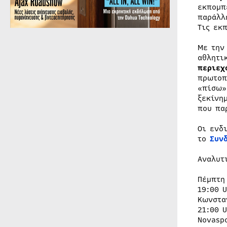
εκπομπ
παράλλ
Τις εκ
Με την
αθλητι
περιεχ
πρωτοπ
«πίσω»
ξεκίνη
που πα
Οι ενδ
το
Συν
Αναλυτ
Πέμπτη
19:00 
Κωνστα
21:00 
Novasp