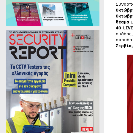
Συναρπ
Οκτώβρ
Οκτωβρ
θέαμα
μ
40
LIVE
ομάδας
σπουδα
Σερβία