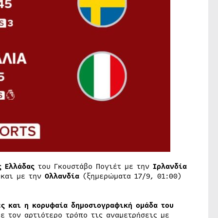
ς Ελλάδας
του Γκουστάβο Πογιέτ με την
Ιρλανδία
 και με την
Ολλανδία
(ξημερώματα 17/9, 01:00)
ες και η κορυφαία δημοσιογραφική ομάδα του
ε τον αρτιότερο τρόπο τις αναμετρήσεις με