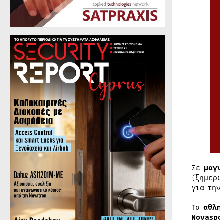
Σε
μαγ
(ξημερ
για τη
Τα
αθλ
Novasp