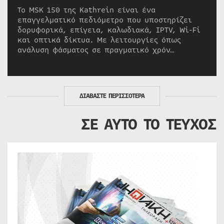
Το MSK 150 της Kathrein είναι ένα
επαγγελματικό πεδιόμετρο που υποστηρίζει
δορυφορικά, επίγεια, καλωδιακά, IPTV, Wi-Fi
και οπτικά δίκτυα. Με λειτουργίες όπως
ανάλυση φάσματος σε πραγματικό χρόν…
ΔΙΑΒΑΣΤΕ ΠΕΡΙΣΣΟΤΕΡΑ
ΣΕ ΑΥΤΟ ΤΟ ΤΕΥΧΟΣ