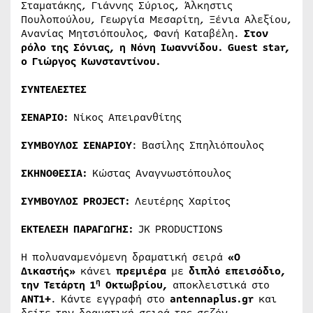
Σταματάκης, Γιάννης Σύριος, Άλκηστις
Πουλοπούλου, Γεωργία Μεσαρίτη, Ξένια Αλεξίου,
Ανανίας Μητσιόπουλος, Φανή Καταβέλη.
Στον
ρόλο της Σόνιας, η Νόνη Ιωαννίδου
.
Guest star,
ο Γιώργος Κωνσταντίνου.
ΣΥΝΤΕΛΕΣΤΕΣ
ΣΕΝΑΡΙΟ:
Νίκος Απειρανθίτης
ΣΥΜΒΟΥΛΟΣ ΣΕΝΑΡΙΟΥ
: Βασίλης Σπηλιόπουλος
ΣΚΗΝΟΘΕΣΙΑ:
Κώστας Αναγνωστόπουλος
ΣΥΜΒΟΥΛΟΣ
PROJECT
:
Λευτέρης Χαρίτος
ΕΚΤΕΛΕΣΗ ΠΑΡΑΓΩΓΗΣ:
JK PRODUCTIONS
Η πολυαναμενόμενη δραματική σειρά
«Ο
Δικαστής»
κάνει
πρεμιέρα
με
διπλό επεισόδιο,
η
την Τετάρτη 1
Οκτωβρίου
,
αποκλειστικά στο
ΑΝΤ1+
. Κάντε εγγραφή στο
antennaplus.gr
και
δείτε την δραματική σειρά της σεζόν.