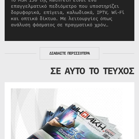
Το MSK 150 της Kathrein είναι ένα
επαγγελματικό πεδιόμετρο που υποστηρίζει
δορυφορικά, επίγεια, καλωδιακά, IPTV, Wi-Fi
και οπτικά δίκτυα. Με λειτουργίες όπως
ανάλυση φάσματος σε πραγματικό χρόν…
ΔΙΑΒΑΣΤΕ ΠΕΡΙΣΣΟΤΕΡΑ
ΣΕ ΑΥΤΟ ΤΟ ΤΕΥΧΟΣ