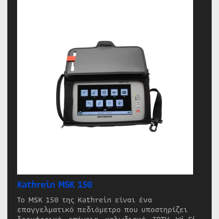
Kathrein MSK 150
Το MSK 150 της Kathrein είναι ένα
επαγγελματικό πεδιόμετρο που υποστηρίζει