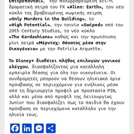
Επιτρέπονται»
, την πολυβραβευμένη sci-fi
δραματική σειρά του FX
«Alien: Earth»,
τον νέο
κύκλο της βραβευμένης κωμικής σειράς
«Only Murders in the Building»
,
το
«High Potential»
,
την ταινία
«Swiped»
από την
20th Century Studios, το νέο κύκλο
«The Kardashians»
καθώς και την πρωτότυπη
μίνι σειρά
«Μέρντοχ: Θάνατος μέσα στην
Οικογένεια»
με την Patricia Arquette.
Το Disney+ διαθέτει πλήθος επιλογών γονικού
ελέγχου
, διασφαλίζοντας μια κατάλληλη
εμπειρία θέασης για όλη την οικογένεια. Οι
συνδρομητές μπορούν να θέσουν ηλικιακά όρια
πρόσβασης σε περιεχόμενο για ενήλικες μέσα
από τη δημιουργία προφίλ με προστασία PIN,
αλλά και μέσα από προφίλ της Λειτουργίας
Junior που διασφαλίζει πως τα παιδιά θα έχουν
πρόσβαση σε περιεχόμενο κατάλληλο για την
ηλικία τους.
Facebook
LinkedIn
Messenger
Μοιραστείτε