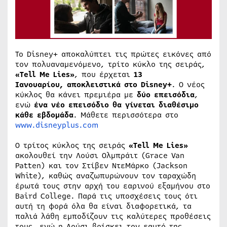
Το Disney+ αποκαλύπτει τις πρώτες εικόνες από
τον πολυαναμενόμενο, τρίτο κύκλο της σειράς,
«Tell Me Lies»
, που έρχεται
13
Ιανουαρίου,
αποκλειστικά στο Disney+
. Ο νέος
κύκλος θα κάνει πρεμιέρα με
δύο επεισόδια
,
ενώ
ένα νέο επεισόδιο θα γίνεται διαθέσιμο
κάθε εβδομάδα
. Μάθετε περισσότερα στο
www.disneyplus.com
Ο τρίτος κύκλος της σειράς
«Tell Me Lies»
ακολουθεί την Λούσι Ολμπράιτ (Grace Van
Patten) και τον Στίβεν ΝτεΜάρκο (Jackson
White), καθώς αναζωπυρώνουν τον ταραχώδη
έρωτά τους στην αρχή του εαρινού εξαμήνου στο
Baird College. Παρά τις υποσχέσεις τους ότι
αυτή τη φορά όλα θα είναι διαφορετικά, τα
παλιά λάθη εμποδίζουν τις καλύτερες προθέσεις
τους, ενώ η Λούσι βρίσκει τον εαυτό της