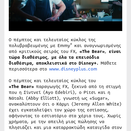
Ο πέμπτος και τελευταίος κύκλος της
®
πολυβραβευμένης με Emmy
και αναγνωρισμένης
από κριτικούς σειράς του FX,
«
The
Bear
»
,
είναι
τώρα διαθέσιμος
,
με όλα τα επεισόδια
διαθέσιμα,
αποκλειστικά στο
Disney
+.
Μάθετε
περισσότερα στο
www.disneyplus.com
Ο πέμπτος και τελευταίος κύκλος του
«
The Bear
»
παραγωγής FX, ξεκινά από τη στιγμή
που η Σίντνεϊ (Ayo Edebiri), ο Ρίτσι και η
Νάταλι (Abby Elliott), γνωστή ως «Sugar»,
ανακαλύπτουν ότι ο Κάρμι (Jeremy Allen White)
έχει εγκαταλείψει τον χώρο της εστίασης,
αφήνοντας το εστιατόριο στα χέρια τους. Χωρίς
χρήματα, με την απειλή μιας πώλησης να
πλησιάζει και μια καταρρακτώδη καταιγίδα στον