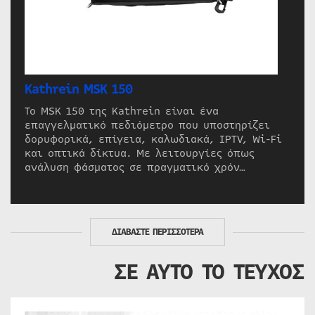
Kathrein MSK 150
Το MSK 150 της Kathrein είναι ένα
επαγγελματικό πεδιόμετρο που υποστηρίζει
δορυφορικά, επίγεια, καλωδιακά, IPTV, Wi-Fi
και οπτικά δίκτυα. Με λειτουργίες όπως
ανάλυση φάσματος σε πραγματικό χρόν…
ΔΙΑΒΑΣΤΕ ΠΕΡΙΣΣΟΤΕΡΑ
ΣΕ ΑΥΤΟ ΤΟ ΤΕΥΧΟΣ