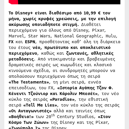
Το
Disney
+ είναι διαθέσιμο από 10,99 € τον
μήνα, χωρίς κρυφές χρεώσεις, με την επιλογή
ακύρωσης οποιαδήποτε στιγμή.
Διαθέτει
περιεχόμενο για όλους από Disney, Pixar,
Marvel, Star Wars, National Geographic, Hulu,
FX
και
ESPN
, προσθέτοντας καθ’ όλη τη διάρκεια
του έτους
νέο, πρωτότυπο και αποκλειστικό
περιεχόμενο
, καθώς και
ζωντανές, αθλητικές
μεταδόσεις
. Από ντοκιμαντέρ και βραβευμένες
δραματικές σειρές ως κωμωδίες και κλασικά
κινούμενα σχέδια, οι συνδρομητές μπορούν να
απολαύσουν περιεχόμενο όπως τη σειρά
«
The
Testaments
»
, τη μίνι σειρά, εννέα
επεισοδίων, του FX,
«Ιστορία Αγάπης Τζον Φ.
Κένεντι Τζούνιορ και Κάρολιν Μπεσέτ»
, τον νέο
κύκλο της σειράς
«
Paradise
»
, την εθιστική
σειρά
«
Tell
Me
Lies
»
, τον νέο κύκλο της σειράς
«Οι Ανταγωνιστές»
αλλά και ταινίες όπως
th
«Βοήθεια!»
των 20
Century Studios,
«Στον
Κόσμο Tων Ζώων»
της Disney και της Pixar,
«Ζωούπολη 2»
της Disney.